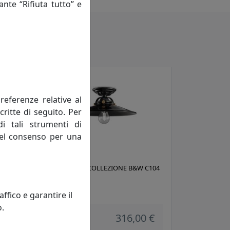
ante “Rifiuta tutto” e
referenze relative al
critte di seguito. Per
di tali strumenti di
 del consenso per una
C104
PLAFONIERA COLLEZIONE B&W C104
NERO
Ferroluce
fico e garantire il
o.
 €
316,00 €