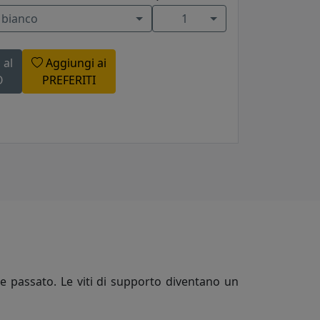
 bianco
1
 al
Aggiungi ai
O
PREFERITI
e passato. Le viti di supporto diventano un