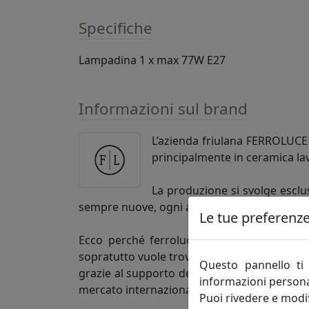
Specifiche
Lampadina 1 x max 77W E27
Informazioni sul brand
L’azienda friulana FERROLUCE h
principalmente in ceramica la
La produzione si svolge esclus
sempre nuove, ogni articolo così si distingu
Le tue preferenze 
Ecco perché ferroluce si rivolge alla clie
sopratutto vuole trovare un’azienda competen
Questo pannello ti 
grazie al supporto dei figli, è una realtà 
informazioni persona
mercato internazionale.
Puoi rivedere e modif