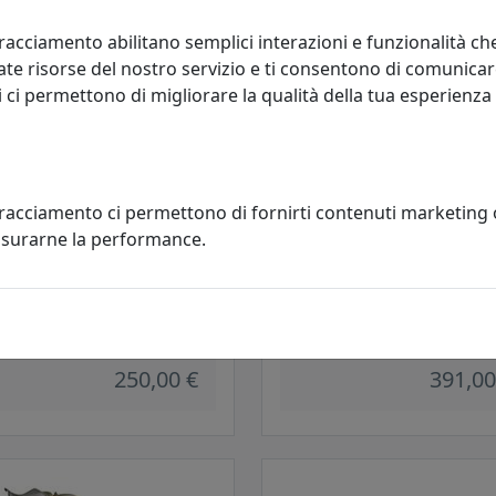
racciamento abilitano semplici interazioni e funzionalità ch
te risorse del nostro servizio e ti consentono di comunicar
 ci permettono di migliorare la qualità della tua esperienza
tracciamento ci permettono di fornirti contenuti marketing
misurarne la performance.
ONIERA COLLEZIONE MATECA
PLAFONIERA COLLEZIONE B&W 
 BIANCO
NERO
oluce
Ferroluce
250,00 €
391,00