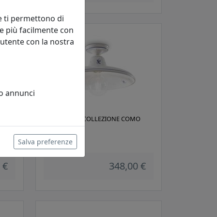
e ti permettono di
e più facilmente con
 utente con la nostra
 o annunci
C105
PLAFONIERA COLLEZIONE COMO
C2333
Ferroluce
Salva preferenze
 €
348,00 €