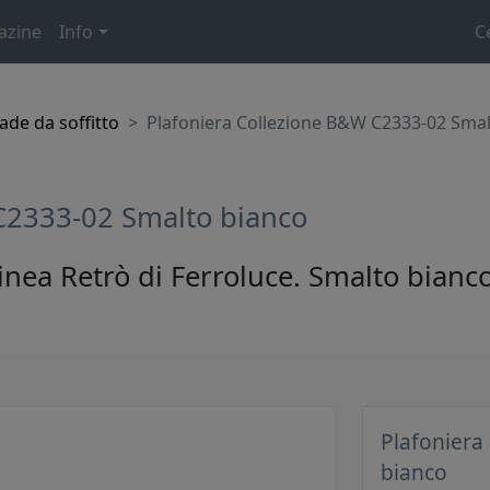
azine
Info
C
de da soffitto
Plafoniera Collezione B&W C2333-02 Smal
C2333-02 Smalto bianco
inea Retrò di Ferroluce. Smalto bianc
Plafoniera
bianco