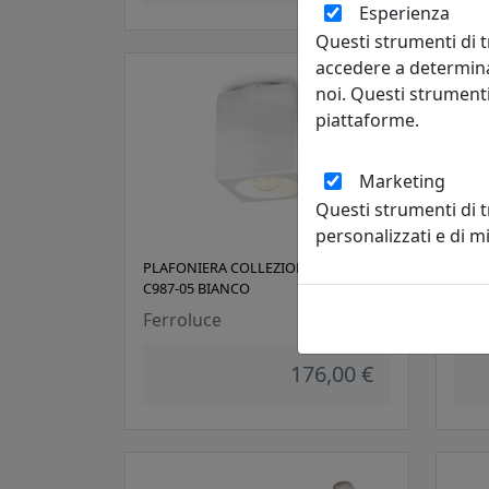
Esperienza
Questi strumenti di t
accedere a determina
noi. Questi strumenti
piattaforme.
Marketing
Questi strumenti di 
personalizzati e di 
PLAFONIERA COLLEZIONE VINTAGE
PLAF
C987-05 BIANCO
C989
Ferroluce
Ferr
176,00 €