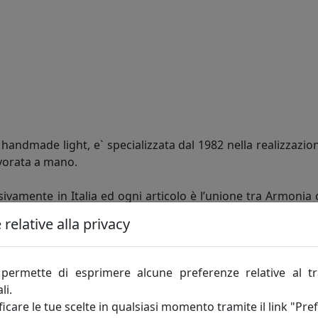
andmade light, e` specializzata dal 1982 nella realizzazion
vorata a mano.
ivamente in Italia ed ogni articolo è l’unione tra Armonia 
e dalla monotonia dei prodotti realizzati in serie, acquisen
relative alla privacy
ntela più esigente, che non cerca solo la giusta soluzio
te e in grado di personalizzare ogni articolo in fatto di fo
permette di esprimere alcune preferenze relative al t
moderna, giovane e Dinamica, che grazie agli insegnamenti ac
li.
icare le tue scelte in qualsiasi momento tramite il link "Pre