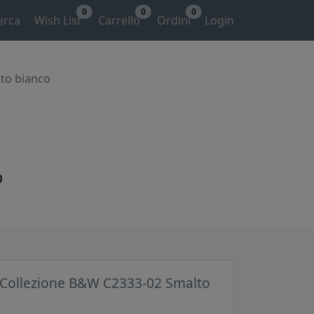
0
0
0
erca
Wish List
Carrello
Ordini
Login
to bianco
o
 Collezione B&W C2333-02 Smalto