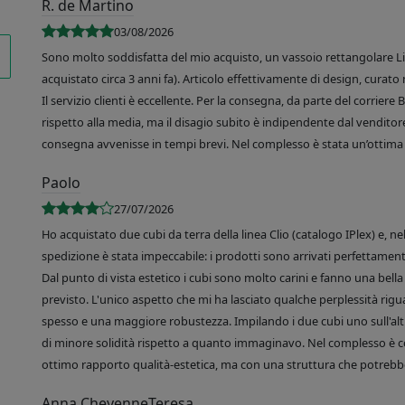
R. de Martino
03/08/2026
Sono molto soddisfatta del mio acquisto, un vassoio rettangolare Like
acquistato circa 3 anni fa). Articolo effettivamente di design, curato 
Il servizio clienti è eccellente. Per la consegna, da parte del corrier
rispetto alla media, ma il disagio subito è indipendente dal venditore
consegna avvenisse in tempi brevi. Nel complesso è stata un’ottima 
Paolo
27/07/2026
Ho acquistato due cubi da terra della linea Clio (catalogo IPlex) e, n
spedizione è stata impeccabile: i prodotti sono arrivati perfettamente
Dal punto di vista estetico i cubi sono molto carini e fanno una bella 
previsto. L'unico aspetto che mi ha lasciato qualche perplessità rigu
spesso e una maggiore robustezza. Impilando i due cubi uno sull'altr
di minore solidità rispetto a quanto immaginavo. Nel complesso è 
ottimo rapporto qualità-estetica, ma con una struttura che potrebbe
Anna CheyenneTeresa