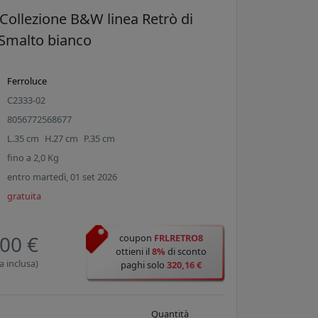
 Collezione B&W linea Retrò di
 Smalto bianco
Ferroluce
C2333-02
8056772568677
L.
35
cm
H.
27
cm
P.
35
cm
fino a
2,0
Kg
entro martedì, 01 set 2026
gratuita
00 €
coupon
FRLRETRO8
ottieni il
8%
di sconto
a inclusa)
paghi solo
320,16 €
Quantità