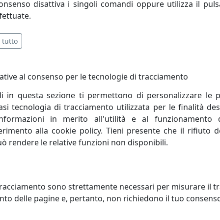
consenso disattiva i singoli comandi oppure utilizza il puls
fettuate.
 tutto
ative al consenso per le tecnologie di tracciamento
li in questa sezione ti permettono di personalizzare le p
i tecnologia di tracciamento utilizzata per le finalità des
informazioni in merito all'utilità e al funzionamento 
ferimento alla cookie policy. Tieni presente che il rifiuto
uò rendere le relative funzioni non disponibili.
ONIERA COLLEZIONE B&W C105
PLAFONIERA COLLEZIONE B&W 
CO
BIANCO
oluce
Ferroluce
racciamento sono strettamente necessari per misurare il traf
to delle pagine e, pertanto, non richiedono il tuo consens
391,00 €
316,00