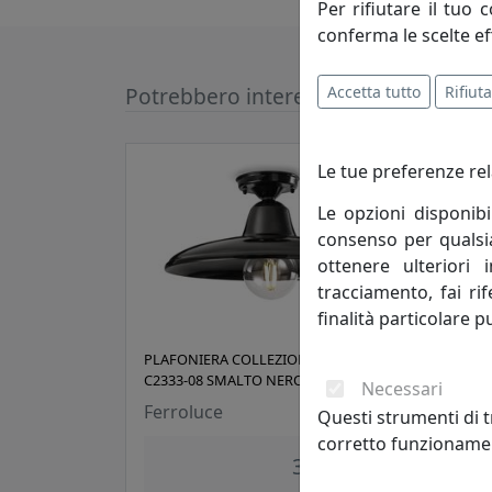
Per rifiutare il tuo 
conferma le scelte ef
Accetta tutto
Rifiuta
Potrebbero interessarti
Le tue preferenze rel
Le opzioni disponibi
consenso per qualsias
ottenere ulteriori 
tracciamento, fai ri
finalità particolare p
PLAFONIERA COLLEZIONE B&W
PLAF
C2333-08 SMALTO NERO
BIAN
Necessari
Ferroluce
Ferr
Questi strumenti di t
corretto funzionamen
348,00 €