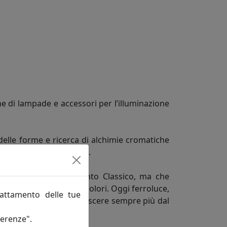
e di lampade e accessori per l’illuminazione
delle forme e ricerca di alchimie cromatiche
do Una personalità unica.
ne in fatto di arredamento Classico, ma che
rme, misure, decori e colori. Oggi ferroluce,
rattamento delle tue
quisiti vuole farsi conoscere sempre più dal
ferenze".