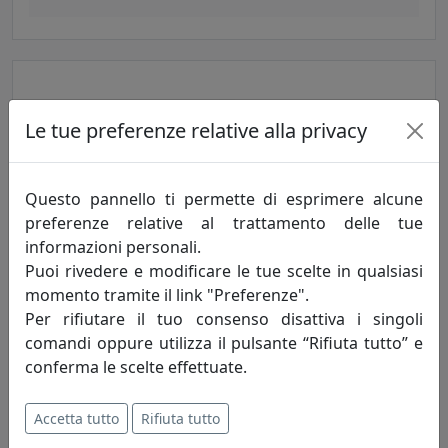
Le tue preferenze relative alla privacy
Questo pannello ti permette di esprimere alcune
preferenze relative al trattamento delle tue
informazioni personali.
PLAFONIERA COLLEZIONE B&W C104 NERO
Puoi rivedere e modificare le tue scelte in qualsiasi
Ferroluce
momento tramite il link "Preferenze".
Per rifiutare il tuo consenso disattiva i singoli
316,00 €
comandi oppure utilizza il pulsante “Rifiuta tutto” e
conferma le scelte effettuate.
Accetta tutto
Rifiuta tutto