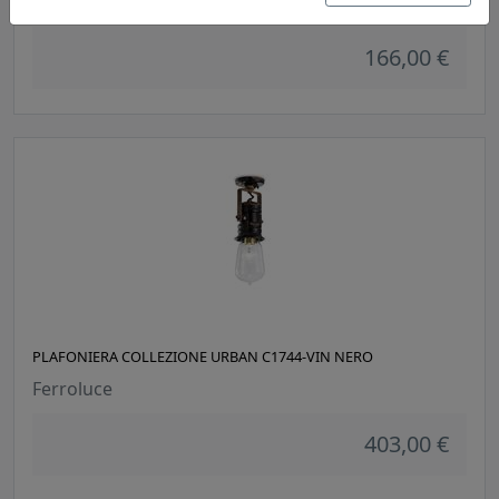
Ferroluce
166,00 €
PLAFONIERA COLLEZIONE URBAN C1744-VIN NERO
Ferroluce
403,00 €