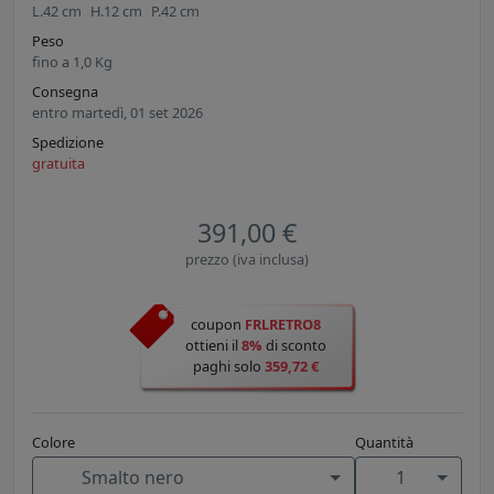
L.
42
cm
H.
12
cm
P.
42
cm
Peso
fino a
1,0
Kg
Consegna
entro martedì, 01 set 2026
Spedizione
gratuita
391,00 €
prezzo (iva inclusa)
coupon
FRLRETRO8
ottieni il
8%
di sconto
paghi solo
359,72 €
Colore
Quantità
Smalto nero
1