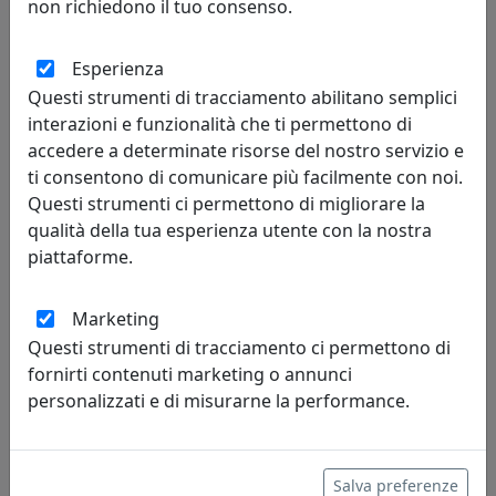
non richiedono il tuo consenso.
PLAFONIERA COLLEZIONE B&W C2333-08 SMALTO NERO
Esperienza
Ferroluce
Questi strumenti di tracciamento abilitano semplici
interazioni e funzionalità che ti permettono di
348,00 €
accedere a determinate risorse del nostro servizio e
ti consentono di comunicare più facilmente con noi.
Questi strumenti ci permettono di migliorare la
qualità della tua esperienza utente con la nostra
piattaforme.
Marketing
Questi strumenti di tracciamento ci permettono di
fornirti contenuti marketing o annunci
personalizzati e di misurarne la performance.
PLAFONIERA C985-NEC COLLEZIONE PI FINITURA NERO
CARBONE
Salva preferenze