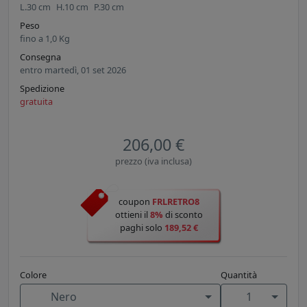
L.
30
cm
H.
10
cm
P.
30
cm
Peso
fino a
1,0
Kg
Consegna
entro martedì, 01 set 2026
Spedizione
gratuita
206,00 €
prezzo (iva inclusa)
coupon
FRLRETRO8
ottieni il
8%
di sconto
paghi solo
189,52 €
Colore
Quantità
Nero
1