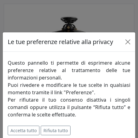
Le tue preferenze relative alla privacy
Questo pannello ti permette di esprimere alcune
PLAFONIERA COLLEZIONE B&W C105 NERO
preferenze relative al trattamento delle tue
Ferroluce
informazioni personali.
Puoi rivedere e modificare le tue scelte in qualsiasi
391,00 €
momento tramite il link "Preferenze".
Per rifiutare il tuo consenso disattiva i singoli
comandi oppure utilizza il pulsante “Rifiuta tutto” e
conferma le scelte effettuate.
Accetta tutto
Rifiuta tutto