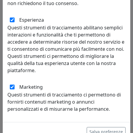
PLAFONIERA C985-NEC COLLEZIONE PI FINITURA NERO
non richiedono il tuo consenso.
CARBONE
Ferroluce
Esperienza
Questi strumenti di tracciamento abilitano semplici
166,00 €
interazioni e funzionalità che ti permettono di
accedere a determinate risorse del nostro servizio e
ti consentono di comunicare più facilmente con noi.
Questi strumenti ci permettono di migliorare la
qualità della tua esperienza utente con la nostra
piattaforme.
Marketing
Questi strumenti di tracciamento ci permettono di
fornirti contenuti marketing o annunci
personalizzati e di misurarne la performance.
PLAFONIERA COLLEZIONE VINTAGE C986-VIN NERO
Ferroluce
Salva preferenze