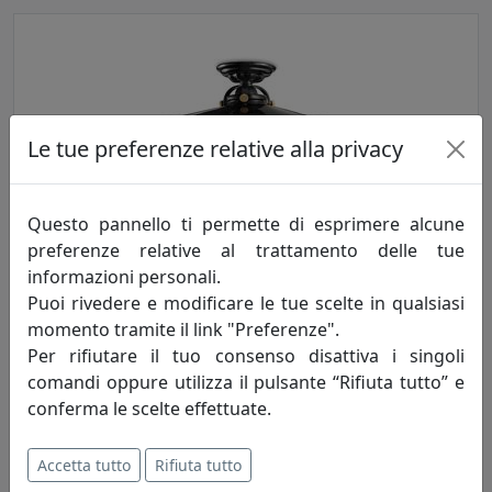
Le tue preferenze relative alla privacy
Questo pannello ti permette di esprimere alcune
PLAFONIERA COLLEZIONE B&W C105 NERO
preferenze relative al trattamento delle tue
Ferroluce
informazioni personali.
Puoi rivedere e modificare le tue scelte in qualsiasi
391,00 €
momento tramite il link "Preferenze".
Per rifiutare il tuo consenso disattiva i singoli
comandi oppure utilizza il pulsante “Rifiuta tutto” e
conferma le scelte effettuate.
Accetta tutto
Rifiuta tutto