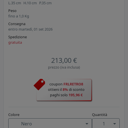
L.
35
cm
H.
10
cm
P.
35
cm
Peso
fino a
1,0
Kg
Consegna
entro martedì, 01 set 2026
Spedizione
gratuita
213,00 €
prezzo (iva inclusa)
coupon
FRLRETRO8
ottieni il
8%
di sconto
paghi solo
195,96 €
Colore
Quantità
Nero
1