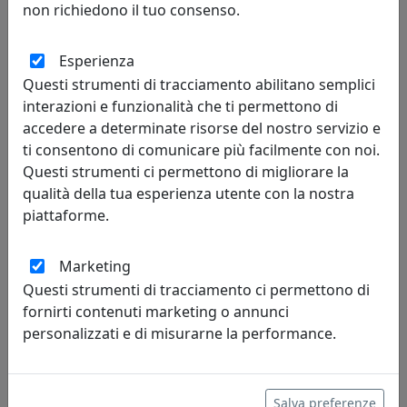
PLAFONIERA C985-NEC COLLEZIONE PI FINITURA NERO
non richiedono il tuo consenso.
CARBONE
Ferroluce
Esperienza
Questi strumenti di tracciamento abilitano semplici
166,00 €
interazioni e funzionalità che ti permettono di
accedere a determinate risorse del nostro servizio e
ti consentono di comunicare più facilmente con noi.
Questi strumenti ci permettono di migliorare la
qualità della tua esperienza utente con la nostra
piattaforme.
Marketing
Questi strumenti di tracciamento ci permettono di
fornirti contenuti marketing o annunci
personalizzati e di misurarne la performance.
PLAFONIERA COLLEZIONE VINTAGE C986-VIN NERO
Ferroluce
Salva preferenze