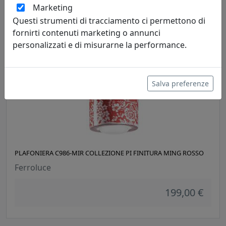
Marketing
199,00 €
Questi strumenti di tracciamento ci permettono di
fornirti contenuti marketing o annunci
personalizzati e di misurarne la performance.
Salva preferenze
PLAFONIERA C986-MIR COLLEZIONE PI FINITURA MING ROSSO
Ferroluce
199,00 €