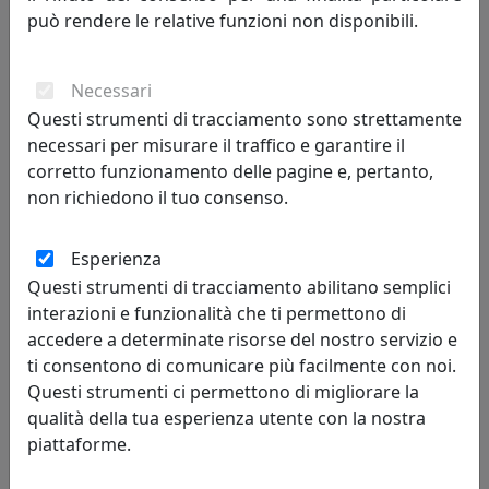
può rendere le relative funzioni non disponibili.
PLAFONIERA C986-ROC COLLEZIONE PI FINITURA ROSSO
CORALLO
Necessari
Ferroluce
Questi strumenti di tracciamento sono strettamente
necessari per misurare il traffico e garantire il
199,00 €
corretto funzionamento delle pagine e, pertanto,
non richiedono il tuo consenso.
Esperienza
Questi strumenti di tracciamento abilitano semplici
interazioni e funzionalità che ti permettono di
accedere a determinate risorse del nostro servizio e
ti consentono di comunicare più facilmente con noi.
Questi strumenti ci permettono di migliorare la
qualità della tua esperienza utente con la nostra
PLAFONIERA C986-MIB COLLEZIONE PI FINITURA MING BLU
piattaforme.
Ferroluce