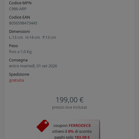
Codice MPN
C986-ARP
Codice EAN
8056598473445
Dimensioni
L.
13
cm
H.
14
cm
P.
13
cm
Peso
fino a
1,0
Kg
Consegna
entro martedì, 01 set 2026
Spedizione
gratuita
199,00 €
prezzo (iva inclusa)
coupon
FERRODEC8
ottieni il
8%
di sconto
paghi solo
183,08 €