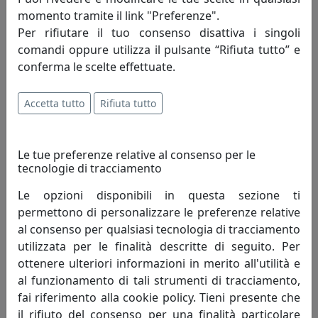
momento tramite il link "Preferenze".
Per rifiutare il tuo consenso disattiva i singoli
comandi oppure utilizza il pulsante “Rifiuta tutto” e
conferma le scelte effettuate.
PLAFONIERA C1793-ARP COLLEZIONE PI FINITURA ARANCIO
PESCA
Accetta tutto
Rifiuta tutto
Ferroluce
207,00 €
Le tue preferenze relative al consenso per le
tecnologie di tracciamento
Le opzioni disponibili in questa sezione ti
permettono di personalizzare le preferenze relative
al consenso per qualsiasi tecnologia di tracciamento
utilizzata per le finalità descritte di seguito. Per
ottenere ulteriori informazioni in merito all'utilità e
al funzionamento di tali strumenti di tracciamento,
fai riferimento alla cookie policy. Tieni presente che
il rifiuto del consenso per una finalità particolare