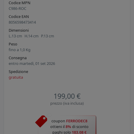
Codice MPN
C986-ROC
Codice EAN
8056598473414
Dimensioni
L.
13
cm
H.
14
cm
P.
13
cm
Peso
fino a
1,0
Kg
Consegna
entro martedì, 01 set 2026
Spedizione
gratuita
199,00 €
prezzo (iva inclusa)
coupon
FERRODEC8
ottieni il
8%
di sconto
paghi solo
183,08 €