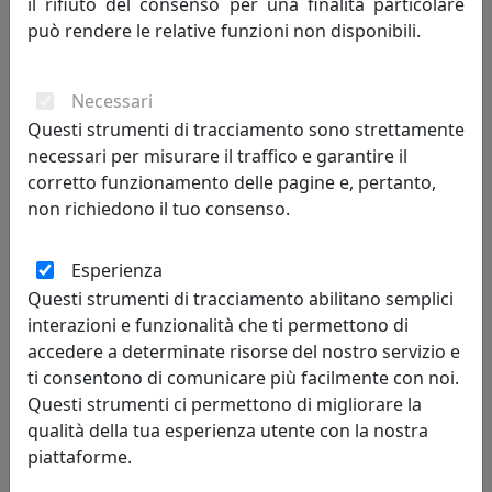
il rifiuto del consenso per una finalità particolare
PLAFONIERA C986-ARP COLLEZIONE PI FINITURA ARANCIO
può rendere le relative funzioni non disponibili.
PESCA
Ferroluce
Necessari
199,00 €
Questi strumenti di tracciamento sono strettamente
necessari per misurare il traffico e garantire il
corretto funzionamento delle pagine e, pertanto,
non richiedono il tuo consenso.
Esperienza
Questi strumenti di tracciamento abilitano semplici
interazioni e funzionalità che ti permettono di
accedere a determinate risorse del nostro servizio e
ti consentono di comunicare più facilmente con noi.
Questi strumenti ci permettono di migliorare la
PLAFONIERA C986-VEB COLLEZIONE PI FINITURA VERDE
qualità della tua esperienza utente con la nostra
BOTTIGLIA
piattaforme.
Ferroluce