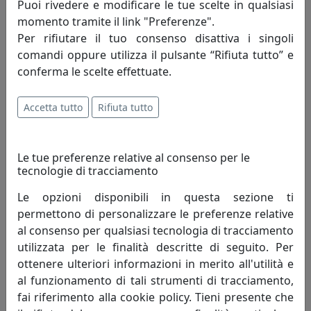
Puoi rivedere e modificare le tue scelte in qualsiasi
momento tramite il link "Preferenze".
Per rifiutare il tuo consenso disattiva i singoli
comandi oppure utilizza il pulsante “Rifiuta tutto” e
conferma le scelte effettuate.
PLAFONIERA C986-MIR COLLEZIONE PI FINITURA MING ROSSO
Ferroluce
Accetta tutto
Rifiuta tutto
199,00 €
Le tue preferenze relative al consenso per le
tecnologie di tracciamento
Le opzioni disponibili in questa sezione ti
permettono di personalizzare le preferenze relative
al consenso per qualsiasi tecnologia di tracciamento
utilizzata per le finalità descritte di seguito. Per
ottenere ulteriori informazioni in merito all'utilità e
al funzionamento di tali strumenti di tracciamento,
fai riferimento alla cookie policy. Tieni presente che