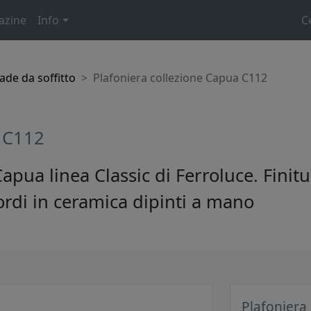
azine
Info
C
de da soffitto
Plafoniera collezione Capua C112
a C112
apua linea Classic di Ferroluce. Finitu
rdi in ceramica dipinti a mano
Plafoniera