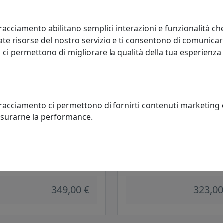
352,00 €
492,00
racciamento abilitano semplici interazioni e funzionalità ch
te risorse del nostro servizio e ti consentono di comunicar
 ci permettono di migliorare la qualità della tua esperienza
tracciamento ci permettono di fornirti contenuti marketing
misurarne la performance.
ONIERA COLLEZIONE
PLAFONIERA COLLEZIONE BOL
SANDRIA C536
C827
oluce
Ferroluce
349,00 €
323,00