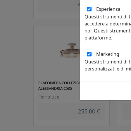
486,00 €
Esperienza
Questi strumenti di t
accedere a determina
noi. Questi strumenti
piattaforme.
Marketing
Questi strumenti di 
personalizzati e di 
PLAFONIERA COLLEZIONE
PLAF
ALESSANDRIA C535
ALES
Ferroluce
Ferr
255,00 €