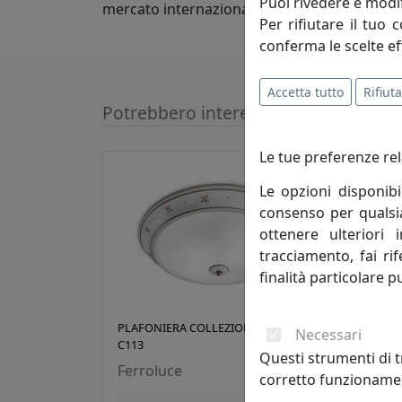
Puoi rivedere e modif
mercato internazionale.
Per rifiutare il tuo 
conferma le scelte ef
Accetta tutto
Rifiuta
Potrebbero interessarti
Le tue preferenze rel
Le opzioni disponibi
consenso per qualsias
ottenere ulteriori 
tracciamento, fai ri
finalità particolare p
PLAFONIERA COLLEZIONE CAPUA
PLAF
Necessari
C113
C445
Questi strumenti di t
Ferroluce
Ferr
corretto funzionamen