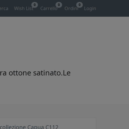
0
0
0
erca
Wish List
Carrello
Ordini
Login
ra ottone satinato.Le
 collezione Capua C112