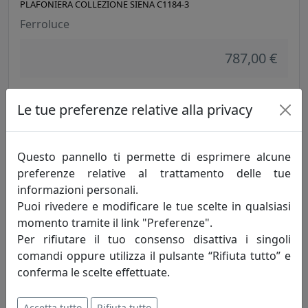
PLAFONIERA COLLEZIONE SIENA C1184-3
Ferroluce
787,00 €
Le tue preferenze relative alla privacy
Questo pannello ti permette di esprimere alcune
preferenze relative al trattamento delle tue
informazioni personali.
Puoi rivedere e modificare le tue scelte in qualsiasi
momento tramite il link "Preferenze".
Per rifiutare il tuo consenso disattiva i singoli
PLAFONIERA COLLEZIONE SIENA C1184-6
comandi oppure utilizza il pulsante “Rifiuta tutto” e
Ferroluce
conferma le scelte effettuate.
1.211,00 €
Accetta tutto
Rifiuta tutto