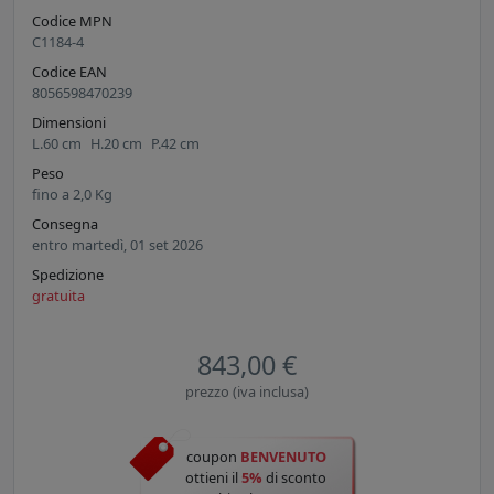
Codice MPN
C1184-4
Codice EAN
8056598470239
Dimensioni
L.
60
cm
H.
20
cm
P.
42
cm
Peso
fino a
2,0
Kg
Consegna
entro martedì, 01 set 2026
Spedizione
gratuita
843,00 €
prezzo (iva inclusa)
coupon
BENVENUTO
ottieni il
5%
di sconto