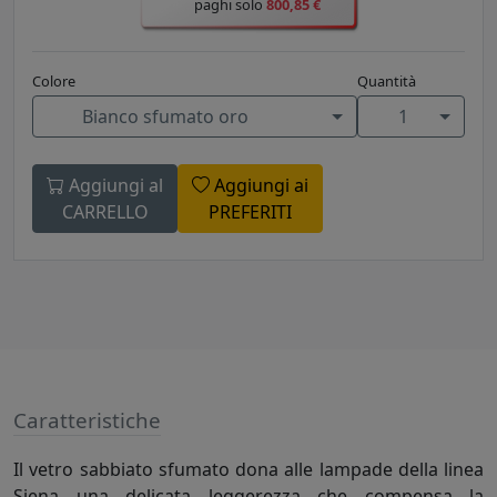
paghi solo
800,85 €
Colore
Quantità
Bianco sfumato oro
1
Aggiungi al
Aggiungi ai
CARRELLO
PREFERITI
Caratteristiche
Il vetro sabbiato sfumato dona alle lampade della linea
Siena una delicata leggerezza che compensa la