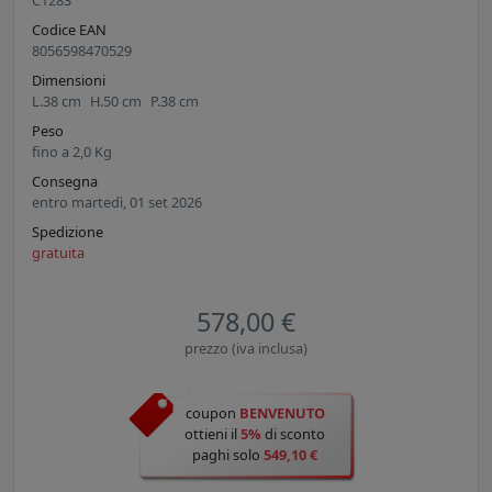
C1283
Codice EAN
8056598470529
Dimensioni
L.
38
cm
H.
50
cm
P.
38
cm
Peso
fino a
2,0
Kg
Consegna
entro martedì, 01 set 2026
Spedizione
gratuita
578,00 €
prezzo (iva inclusa)
coupon
BENVENUTO
ottieni il
5%
di sconto
paghi solo
549,10 €