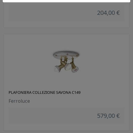
204,00 €
PLAFONIERA COLLEZIONE SAVONA C149
Ferroluce
579,00 €