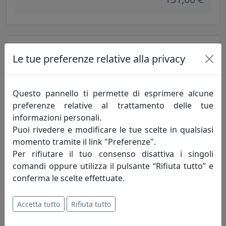
Le tue preferenze relative alla privacy
Questo pannello ti permette di esprimere alcune
preferenze relative al trattamento delle tue
informazioni personali.
Puoi rivedere e modificare le tue scelte in qualsiasi
PLAFONIERA COLLEZIONE TRIESTE C133
momento tramite il link "Preferenze".
Ferroluce
Per rifiutare il tuo consenso disattiva i singoli
comandi oppure utilizza il pulsante “Rifiuta tutto” e
108,00 €
conferma le scelte effettuate.
Accetta tutto
Rifiuta tutto