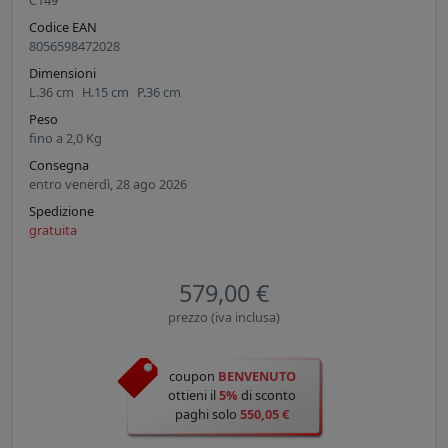
C149
Codice EAN
8056598472028
Dimensioni
L.
36
cm
H.
15
cm
P.
36
cm
Peso
fino a
2,0
Kg
Consegna
entro venerdì, 28 ago 2026
Spedizione
gratuita
579,00 €
prezzo (iva inclusa)
coupon
BENVENUTO
ottieni il
5%
di sconto
paghi solo
550,05 €