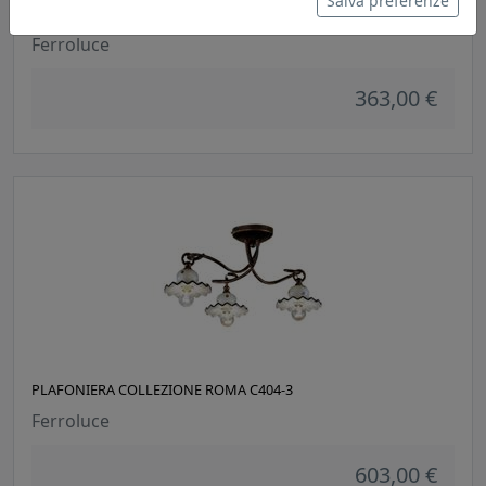
Salva preferenze
PLAFONIERA COLLEZIONE ROMA C377
Ferroluce
363,00 €
PLAFONIERA COLLEZIONE ROMA C404-3
Ferroluce
603,00 €