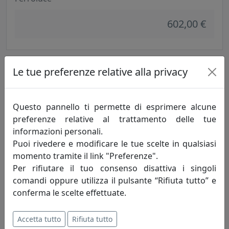
602,00 €
Le tue preferenze relative alla privacy
Questo pannello ti permette di esprimere alcune
preferenze relative al trattamento delle tue
informazioni personali.
Puoi rivedere e modificare le tue scelte in qualsiasi
momento tramite il link "Preferenze".
PLAFONIERA COLLEZIONE NAPOLI C369
Per rifiutare il tuo consenso disattiva i singoli
Ferroluce
comandi oppure utilizza il pulsante “Rifiuta tutto” e
conferma le scelte effettuate.
375,00 €
Accetta tutto
Rifiuta tutto