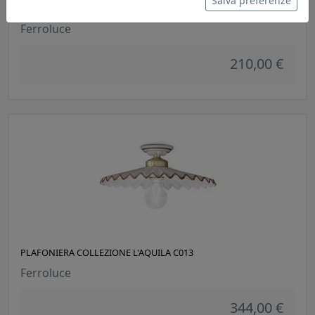
Salva preferenze
PLAFONIERA COLLEZIONE POTENZA C007
Ferroluce
210,00 €
PLAFONIERA COLLEZIONE L'AQUILA C013
Ferroluce
344,00 €