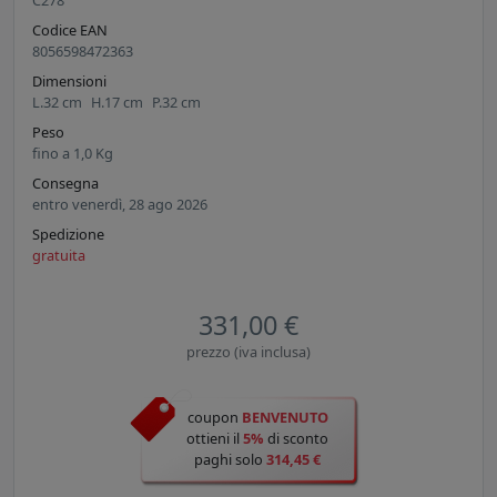
C278
Codice EAN
8056598472363
Dimensioni
L.
32
cm
H.
17
cm
P.
32
cm
Peso
fino a
1,0
Kg
Consegna
entro venerdì, 28 ago 2026
Spedizione
gratuita
331,00 €
prezzo (iva inclusa)
coupon
BENVENUTO
ottieni il
5%
di sconto
paghi solo
314,45 €