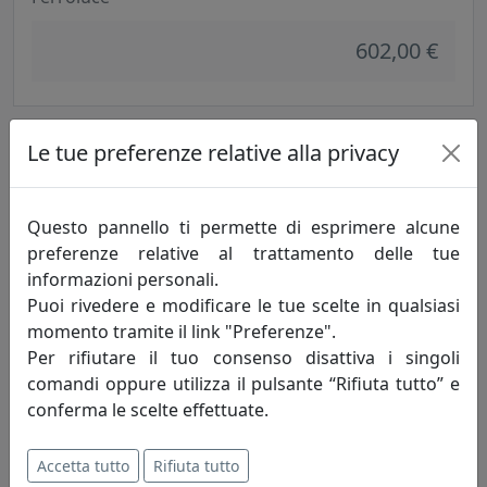
602,00 €
Le tue preferenze relative alla privacy
Questo pannello ti permette di esprimere alcune
preferenze relative al trattamento delle tue
informazioni personali.
Puoi rivedere e modificare le tue scelte in qualsiasi
momento tramite il link "Preferenze".
PLAFONIERA COLLEZIONE COMO C2333
Per rifiutare il tuo consenso disattiva i singoli
Ferroluce
comandi oppure utilizza il pulsante “Rifiuta tutto” e
conferma le scelte effettuate.
348,00 €
Accetta tutto
Rifiuta tutto