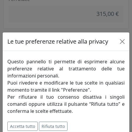
315,00 €
Le tue preferenze relative alla privacy
Questo pannello ti permette di esprimere alcune
preferenze relative al trattamento delle tue
informazioni personali.
Puoi rivedere e modificare le tue scelte in qualsiasi
momento tramite il link "Preferenze".
PLAFONIERA COLLEZIONE ASTI C105
Per rifiutare il tuo consenso disattiva i singoli
Ferroluce
comandi oppure utilizza il pulsante “Rifiuta tutto” e
conferma le scelte effettuate.
391,00 €
Accetta tutto
Rifiuta tutto