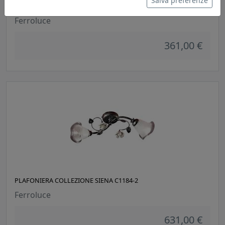
Salva preferenze
PLAFONIERA COLLEZIONE SIENA C1184-1
Ferroluce
361,00 €
PLAFONIERA COLLEZIONE SIENA C1184-2
Ferroluce
631,00 €