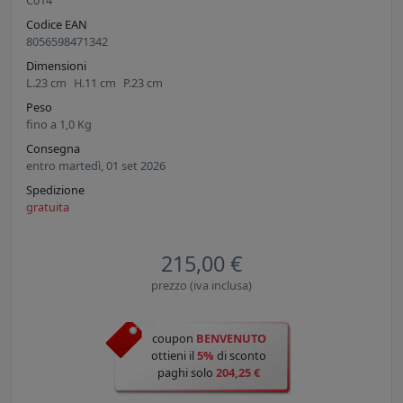
C014
Codice EAN
8056598471342
Dimensioni
L.
23
cm
H.
11
cm
P.
23
cm
Peso
fino a
1,0
Kg
Consegna
entro martedì, 01 set 2026
Spedizione
gratuita
215,00 €
prezzo (iva inclusa)
coupon
BENVENUTO
ottieni il
5%
di sconto
paghi solo
204,25 €