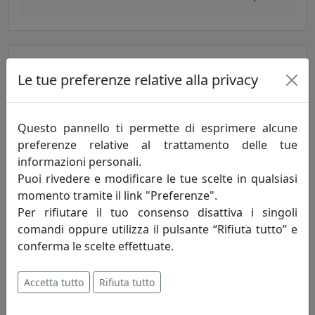
Le tue preferenze relative alla privacy
Questo pannello ti permette di esprimere alcune
preferenze relative al trattamento delle tue
informazioni personali.
Puoi rivedere e modificare le tue scelte in qualsiasi
PLAFONIERA COLLEZIONE TRIESTE C986
momento tramite il link "Preferenze".
Ferroluce
Per rifiutare il tuo consenso disattiva i singoli
comandi oppure utilizza il pulsante “Rifiuta tutto” e
176,00 €
conferma le scelte effettuate.
Accetta tutto
Rifiuta tutto