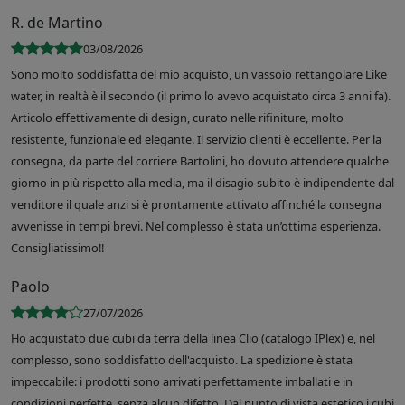
R. de Martino
03/08/2026
Sono molto soddisfatta del mio acquisto, un vassoio rettangolare Like
water, in realtà è il secondo (il primo lo avevo acquistato circa 3 anni fa).
Articolo effettivamente di design, curato nelle rifiniture, molto
resistente, funzionale ed elegante. Il servizio clienti è eccellente. Per la
consegna, da parte del corriere Bartolini, ho dovuto attendere qualche
giorno in più rispetto alla media, ma il disagio subito è indipendente dal
venditore il quale anzi si è prontamente attivato affinché la consegna
avvenisse in tempi brevi. Nel complesso è stata un’ottima esperienza.
Consigliatissimo!!
Paolo
27/07/2026
Ho acquistato due cubi da terra della linea Clio (catalogo IPlex) e, nel
complesso, sono soddisfatto dell'acquisto. La spedizione è stata
impeccabile: i prodotti sono arrivati perfettamente imballati e in
condizioni perfette, senza alcun difetto. Dal punto di vista estetico i cubi