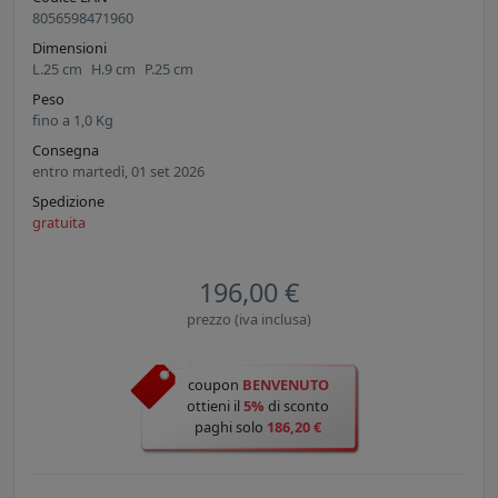
8056598471960
Dimensioni
L.
25
cm
H.
9
cm
P.
25
cm
Peso
fino a
1,0
Kg
Consegna
entro martedì, 01 set 2026
Spedizione
gratuita
196,00 €
prezzo (iva inclusa)
coupon
BENVENUTO
ottieni il
5%
di sconto
paghi solo
186,20 €