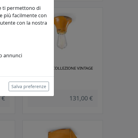
e ti permettono di
e più facilmente con
 utente con la nostra
 o annunci
AGE
PLAFONIERA COLLEZIONE VINTAGE
C132 GIALLO
Ferroluce
Salva preferenze
 €
131,00 €