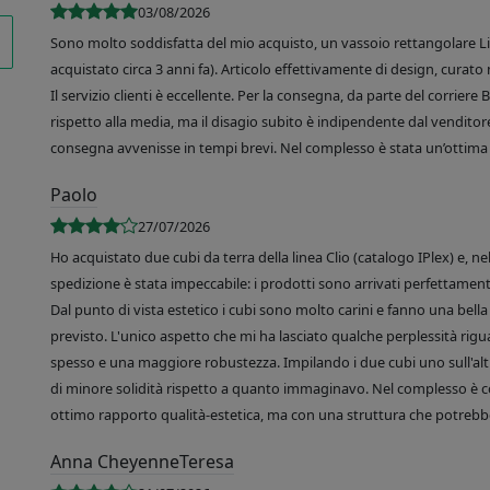
03/08/2026
Sono molto soddisfatta del mio acquisto, un vassoio rettangolare Like
acquistato circa 3 anni fa). Articolo effettivamente di design, curato 
Il servizio clienti è eccellente. Per la consegna, da parte del corrier
rispetto alla media, ma il disagio subito è indipendente dal venditore
consegna avvenisse in tempi brevi. Nel complesso è stata un’ottima 
Paolo
27/07/2026
Ho acquistato due cubi da terra della linea Clio (catalogo IPlex) e, n
spedizione è stata impeccabile: i prodotti sono arrivati perfettamente
Dal punto di vista estetico i cubi sono molto carini e fanno una bella 
previsto. L'unico aspetto che mi ha lasciato qualche perplessità rigu
spesso e una maggiore robustezza. Impilando i due cubi uno sull'altr
di minore solidità rispetto a quanto immaginavo. Nel complesso è 
ottimo rapporto qualità-estetica, ma con una struttura che potrebbe
Anna CheyenneTeresa