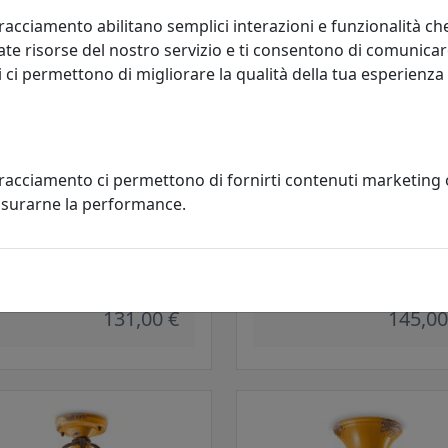
racciamento abilitano semplici interazioni e funzionalità ch
te risorse del nostro servizio e ti consentono di comunicar
 ci permettono di migliorare la qualità della tua esperienza
tracciamento ci permettono di fornirti contenuti marketing
misurarne la performance.
ONIERA COLLEZIONE VINTAGE
PLAFONIERA COLLEZIONE VINT
 GIALLO
C985 GIALLO
oluce
Ferroluce
131,00 €
145,00