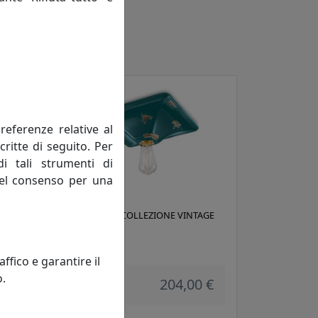
referenze relative al
critte di seguito. Per
di tali strumenti di
 del consenso per una
AGE
PLAFONIERA COLLEZIONE VINTAGE
C136 VERDE
Ferroluce
fico e garantire il
o.
 €
204,00 €