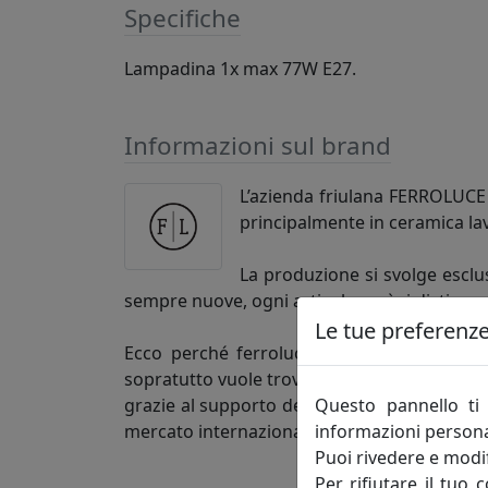
Specifiche
Lampadina 1x max 77W E27.
Informazioni sul brand
L’azienda friulana FERROLUCE h
principalmente in ceramica la
La produzione si svolge esclus
sempre nuove, ogni articolo così si distingu
Le tue preferenze 
Ecco perché ferroluce si rivolge alla clie
sopratutto vuole trovare un’azienda competen
Questo pannello ti 
grazie al supporto dei figli, è una realtà 
informazioni persona
mercato internazionale.
Puoi rivedere e modif
Per rifiutare il tuo 