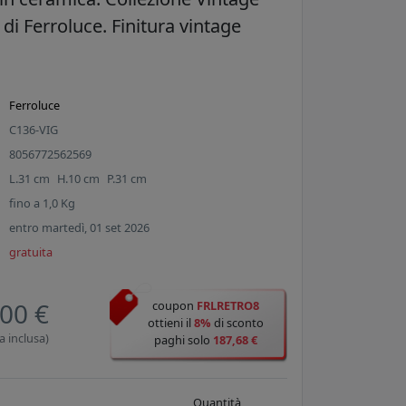
 di Ferroluce. Finitura vintage
Ferroluce
C136-VIG
8056772562569
L.
31
cm
H.
10
cm
P.
31
cm
fino a
1,0
Kg
entro martedì, 01 set 2026
gratuita
00 €
coupon
FRLRETRO8
ottieni il
8%
di sconto
a inclusa)
paghi solo
187,68 €
Quantità