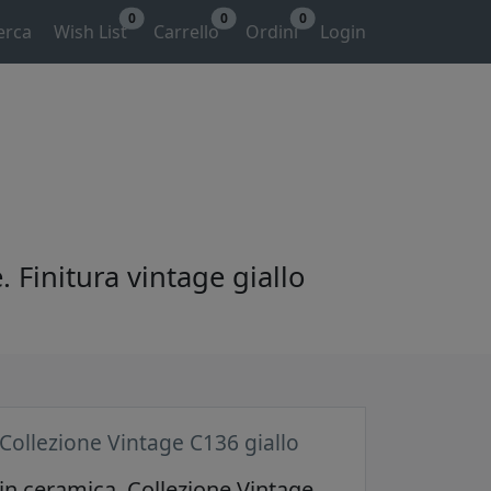
0
0
0
erca
Wish List
Carrello
Ordini
Login
. Finitura vintage giallo
 Collezione Vintage C136 giallo
 in ceramica. Collezione Vintage