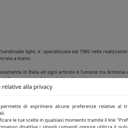
andmade light, e` specializzata dal 1982 nella realizzazion
vorata a mano.
ivamente in Italia ed ogni articolo è l’unione tra Armonia 
e dalla monotonia dei prodotti realizzati in serie, acquisen
relative alla privacy
ntela più esigente, che non cerca solo la giusta soluzio
te e in grado di personalizzare ogni articolo in fatto di fo
permette di esprimere alcune preferenze relative al t
moderna, giovane e Dinamica, che grazie agli insegnamenti ac
li.
icare le tue scelte in qualsiasi momento tramite il link "Pre
consenso disattiva i singoli comandi oppure utilizza il puls