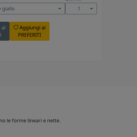
 giallo
1
 al
Aggiungi ai
O
PREFERITI
no le forme lineari e nette.