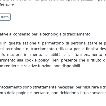
fettuate.
 tutto
ative al consenso per le tecnologie di tracciamento
li in questa sezione ti permettono di personalizzare le p
i tecnologia di tracciamento utilizzata per le finalità des
informazioni in merito all'utilità e al funzionamento 
ferimento alla cookie policy. Tieni presente che il rifiuto
uò rendere le relative funzioni non disponibili.
ONIERA COLLEZIONE VINTAGE
PLAFONIERA COLLEZIONE VINT
 ROSSO
C136 AZZURRO
oluce
Ferroluce
racciamento sono strettamente necessari per misurare il traf
to delle pagine e, pertanto, non richiedono il tuo consens
204,00 €
204,00