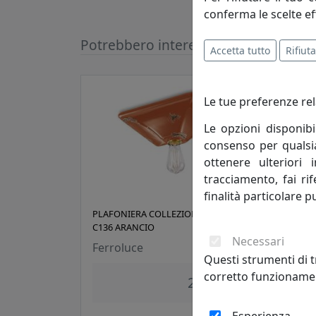
conferma le scelte ef
Potrebbero interessarti
Accetta tutto
Rifiuta
Le tue preferenze rel
Le opzioni disponibi
consenso per qualsias
ottenere ulteriori 
tracciamento, fai ri
finalità particolare p
PLAFONIERA COLLEZIONE VINTAGE
PLAF
C136 ARANCIO
C136
Necessari
Ferroluce
Ferr
Questi strumenti di t
corretto funzionamen
204,00 €