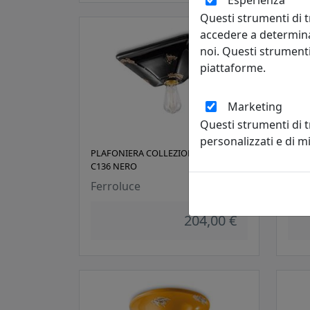
Esperienza
Questi strumenti di t
accedere a determina
noi. Questi strumenti
piattaforme.
Marketing
Questi strumenti di 
personalizzati e di 
PLAFONIERA COLLEZIONE VINTAGE
PLAF
C136 NERO
C135
Ferroluce
Ferr
204,00 €