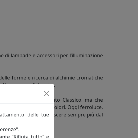
e di lampade e accessori per l’illuminazione
delle forme e ricerca di alchimie cromatiche
do Una personalità unica.
ne in fatto di arredamento Classico, ma che
rme, misure, decori e colori. Oggi ferroluce,
rattamento delle tue
quisiti vuole farsi conoscere sempre più dal
ferenze".
ante “Rifiuta tutto” e