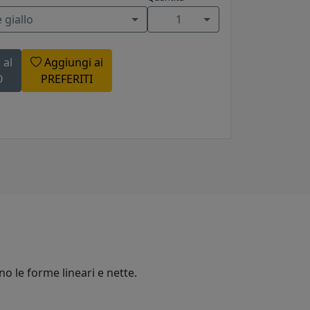
 giallo
1
 al
Aggiungi ai
O
PREFERITI
no le forme lineari e nette.