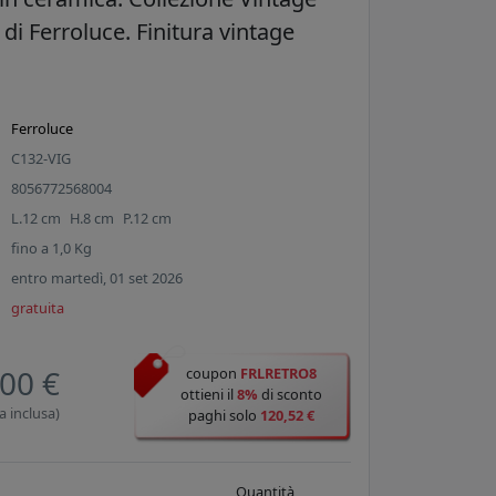
 di Ferroluce. Finitura vintage
Ferroluce
C132-VIG
8056772568004
L.
12
cm
H.
8
cm
P.
12
cm
fino a
1,0
Kg
entro martedì, 01 set 2026
gratuita
00 €
coupon
FRLRETRO8
ottieni il
8%
di sconto
a inclusa)
paghi solo
120,52 €
Quantità