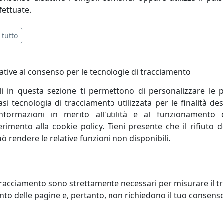
fettuate.
 tutto
ative al consenso per le tecnologie di tracciamento
li in questa sezione ti permettono di personalizzare le p
i tecnologia di tracciamento utilizzata per le finalità des
informazioni in merito all'utilità e al funzionamento 
ferimento alla cookie policy. Tieni presente che il rifiuto
uò rendere le relative funzioni non disponibili.
ONIERA COLLEZIONE VINTAGE
PLAFONIERA COLLEZIONE VINT
 AZZURRO
C132 BORDEAUX
oluce
Ferroluce
racciamento sono strettamente necessari per misurare il traf
to delle pagine e, pertanto, non richiedono il tuo consens
131,00 €
131,00