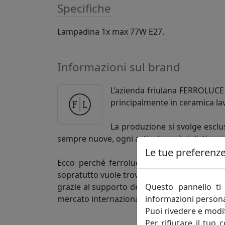
Specifiche
Lampadina 1x max 77W E27.
Informazioni sul brand
L’azienda friulana FERROLUCE h
principalmente in ceramica la
La produzione si svolge esclus
sempre nuove, ogni articolo così si distingu
Le tue preferenze 
Ecco perché ferroluce si rivolge alla clie
sopratutto vuole trovare un’azienda competen
Questo pannello ti 
grazie al supporto dei figli, è una realtà 
informazioni persona
mercato internazionale.
Puoi rivedere e modif
Per rifiutare il tuo 