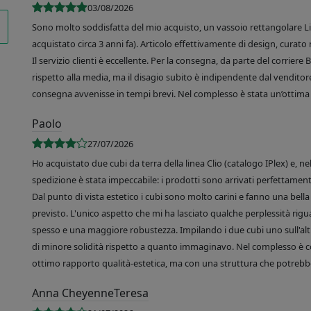
03/08/2026
Sono molto soddisfatta del mio acquisto, un vassoio rettangolare Like
acquistato circa 3 anni fa). Articolo effettivamente di design, curato 
Il servizio clienti è eccellente. Per la consegna, da parte del corrier
rispetto alla media, ma il disagio subito è indipendente dal venditore
consegna avvenisse in tempi brevi. Nel complesso è stata un’ottima 
Paolo
27/07/2026
Ho acquistato due cubi da terra della linea Clio (catalogo IPlex) e, n
spedizione è stata impeccabile: i prodotti sono arrivati perfettamente
Dal punto di vista estetico i cubi sono molto carini e fanno una bella 
previsto. L'unico aspetto che mi ha lasciato qualche perplessità rigu
spesso e una maggiore robustezza. Impilando i due cubi uno sull'altr
di minore solidità rispetto a quanto immaginavo. Nel complesso è 
ottimo rapporto qualità-estetica, ma con una struttura che potrebbe
Anna CheyenneTeresa