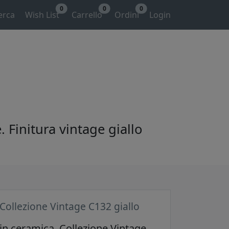
0
0
0
erca
Wish List
Carrello
Ordini
Login
. Finitura vintage giallo
 Collezione Vintage C132 giallo
 in ceramica. Collezione Vintage