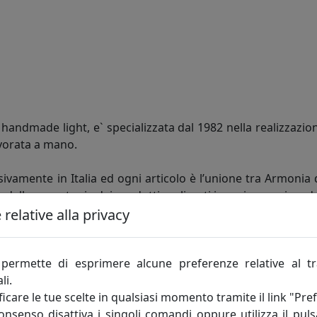
andmade light, e` specializzata dal 1982 nella realizzazion
vorata a mano.
ivamente in Italia ed ogni articolo è l’unione tra Armonia 
e dalla monotonia dei prodotti realizzati in serie, acquisen
relative alla privacy
ntela più esigente, che non cerca solo la giusta soluzio
te e in grado di personalizzare ogni articolo in fatto di fo
permette di esprimere alcune preferenze relative al t
moderna, giovane e Dinamica, che grazie agli insegnamenti ac
li.
icare le tue scelte in qualsiasi momento tramite il link "Pre
consenso disattiva i singoli comandi oppure utilizza il puls