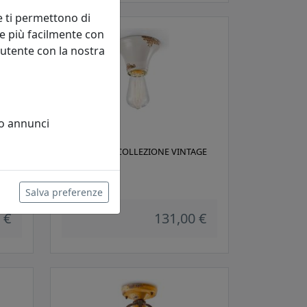
e ti permettono di
e più facilmente con
 utente con la nostra
 o annunci
AGE
PLAFONIERA COLLEZIONE VINTAGE
C132 BIANCO
Ferroluce
Salva preferenze
 €
131,00 €