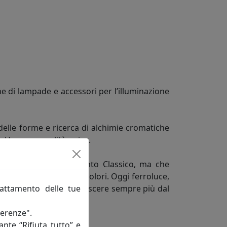
e di lampade e accessori per l’illuminazione
delle forme e ricerca di alchimie cromatiche
do Una personalità unica.
ne in fatto di arredamento Classico, ma che
rme, misure, decori e colori. Oggi ferroluce,
rattamento delle tue
quisiti vuole farsi conoscere sempre più dal
ferenze".
ante “Rifiuta tutto” e