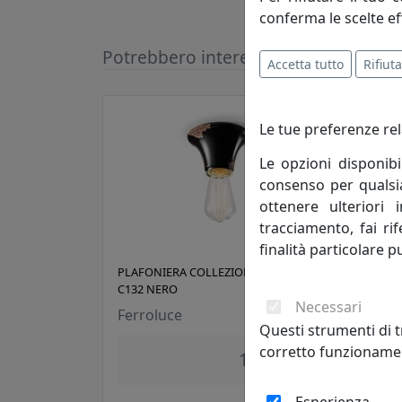
conferma le scelte ef
Potrebbero interessarti
Accetta tutto
Rifiuta
Le tue preferenze rel
Le opzioni disponibi
consenso per qualsias
ottenere ulteriori 
tracciamento, fai ri
finalità particolare p
PLAFONIERA COLLEZIONE VINTAGE
PLAF
C132 NERO
C132
Necessari
Ferroluce
Ferr
Questi strumenti di t
corretto funzionamen
131,00 €