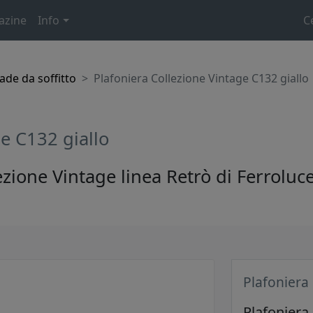
azine
Info
C
de da soffitto
Plafoniera Collezione Vintage C132 giallo
ge C132 giallo
ezione Vintage linea Retrò di Ferroluce
Plafoniera
Plafoniera