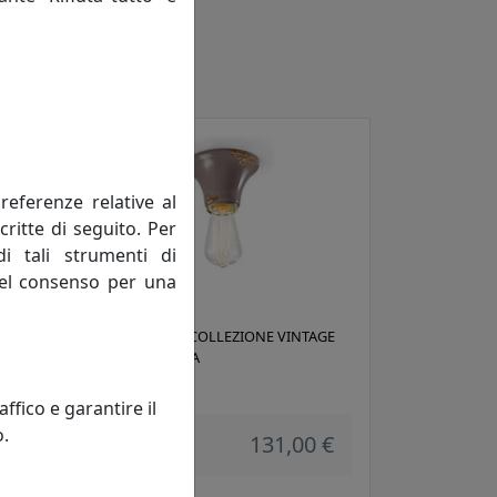
referenze relative al
critte di seguito. Per
di tali strumenti di
 del consenso per una
AGE
PLAFONIERA COLLEZIONE VINTAGE
C132 TORTORA
Ferroluce
fico e garantire il
o.
 €
131,00 €