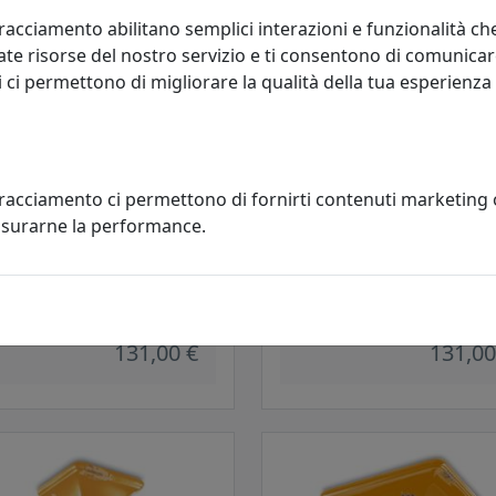
racciamento abilitano semplici interazioni e funzionalità ch
te risorse del nostro servizio e ti consentono di comunicar
 ci permettono di migliorare la qualità della tua esperienza
tracciamento ci permettono di fornirti contenuti marketing
misurarne la performance.
ONIERA COLLEZIONE VINTAGE
PLAFONIERA COLLEZIONE VINT
 VERDE
C132 ROSSO
oluce
Ferroluce
131,00 €
131,00