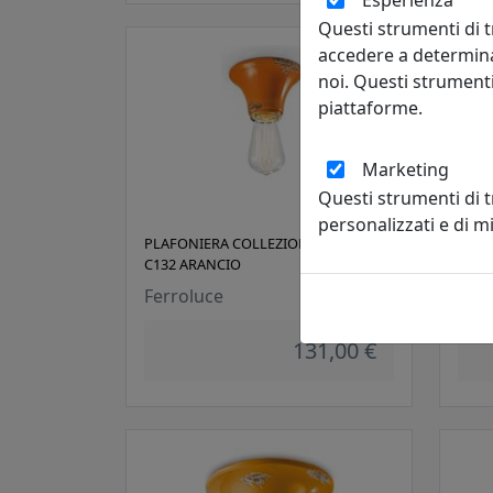
Esperienza
Questi strumenti di t
accedere a determina
noi. Questi strumenti
piattaforme.
Marketing
Questi strumenti di 
personalizzati e di 
PLAFONIERA COLLEZIONE VINTAGE
PLAF
C132 ARANCIO
C132
Ferroluce
Ferr
131,00 €