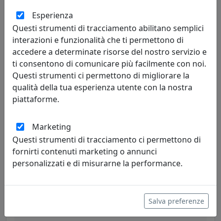
Esperienza
PLAFONIERA COLLEZIONE VINTAGE C133-VIB BIANCO
Questi strumenti di tracciamento abilitano semplici
Ferroluce
interazioni e funzionalità che ti permettono di
accedere a determinate risorse del nostro servizio e
108,00 €
ti consentono di comunicare più facilmente con noi.
Questi strumenti ci permettono di migliorare la
qualità della tua esperienza utente con la nostra
piattaforme.
Marketing
Questi strumenti di tracciamento ci permettono di
fornirti contenuti marketing o annunci
personalizzati e di misurarne la performance.
PLAFONIERA COLLEZIONE VINTAGE C133-VIG GIALLO
Ferroluce
Salva preferenze