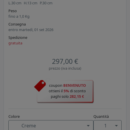
L.
30
cm
H.
13
cm
P.
30
cm
Peso
fino a
1,0
Kg
Consegna
entro martedì, 01 set 2026
Spedizione
gratuita
297,00 €
prezzo (iva inclusa)
coupon
BENVENUTO
ottieni il
5%
di sconto
paghi solo
282,15 €
Colore
Quantità
Creme
1