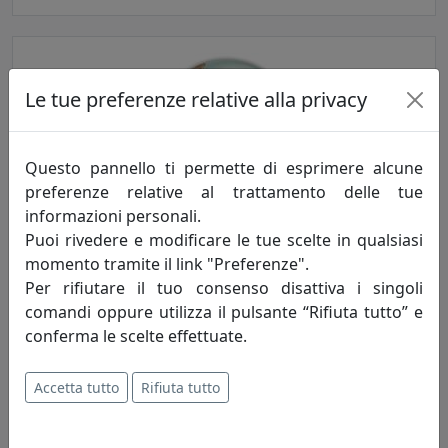
Le tue preferenze relative alla privacy
Questo pannello ti permette di esprimere alcune
preferenze relative al trattamento delle tue
informazioni personali.
PLAFONIERA A 3 LUCI COLLEZIONE LOFT C1679 AZZURRO
Puoi rivedere e modificare le tue scelte in qualsiasi
Ferroluce
momento tramite il link "Preferenze".
Per rifiutare il tuo consenso disattiva i singoli
678,00 €
comandi oppure utilizza il pulsante “Rifiuta tutto” e
conferma le scelte effettuate.
Accetta tutto
Rifiuta tutto