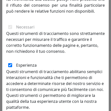
il rifiuto del consenso per una finalità particolare
può rendere le relative funzioni non disponibili.
PLAFONIERA GRANDE C2573-GRN COLLEZIONE MADAME GRES
FINITURA GRIGIO NERASTRO
Ferroluce
Necessari
Questi strumenti di tracciamento sono strettamente
591,00 €
necessari per misurare il traffico e garantire il
corretto funzionamento delle pagine e, pertanto,
non richiedono il tuo consenso.
Esperienza
Questi strumenti di tracciamento abilitano semplici
interazioni e funzionalità che ti permettono di
accedere a determinate risorse del nostro servizio e
ti consentono di comunicare più facilmente con noi.
Questi strumenti ci permettono di migliorare la
qualità della tua esperienza utente con la nostra
PLAFONIERA C1792-ROC COLLEZIONE PI FINITURA ROSSO
piattaforme.
CORALLO