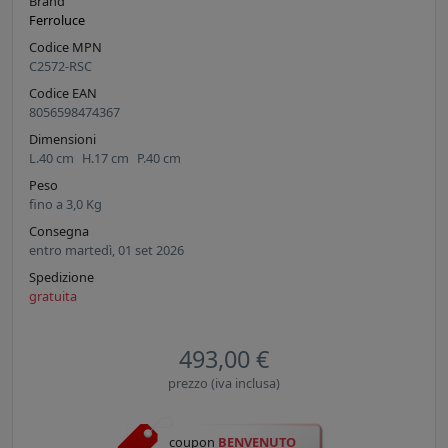
Brand
Ferroluce
Codice MPN
C2572-RSC
Codice EAN
8056598474367
Dimensioni
L.
40
cm
H.
17
cm
P.
40
cm
Peso
fino a
3,0
Kg
Consegna
entro martedì, 01 set 2026
Spedizione
gratuita
493,00 €
prezzo (iva inclusa)
coupon
BENVENUTO