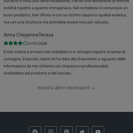
sull'altro si nota una certa oscillazione, che dà una sensazione di minore
solidità rispetto a quanto immaginavo. Nel complesso è comunque un
buon prodotto, ben rifinito e con un ottimo rapporto qualità-estetica,
ma con una struttura che potrebbe essere resa più robusta.
Anna CheyenneTeresa
21/07/2026
Il mio ordine è arrivato ben imballato e in anticipo rispetto ai tempi di
consegna. Il servizio clienti mi ha dato dei chiarimenti a riguardo delle
informazioni da me richieste con chiarezza e professionalità.
Soddisfatta del prodotto e del servizio.
mostra altre recensioni