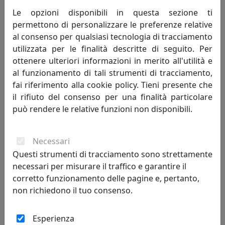
IPlex
Le opzioni disponibili in questa sezione ti
permettono di personalizzare le preferenze relative
149,00 €
al consenso per qualsiasi tecnologia di tracciamento
utilizzata per le finalità descritte di seguito. Per
ottenere ulteriori informazioni in merito all'utilità e
al funzionamento di tali strumenti di tracciamento,
fai riferimento alla cookie policy. Tieni presente che
il rifiuto del consenso per una finalità particolare
può rendere le relative funzioni non disponibili.
Necessari
Questi strumenti di tracciamento sono strettamente
necessari per misurare il traffico e garantire il
TAVOLINO BASSO, LINEA DRAPPEGGI, COLORE BIANCO,
corretto funzionamento delle pagine e, pertanto,
CATALOGO IPLEX, CODICE I00206042P01
non richiedono il tuo consenso.
IPlex
Esperienza
316,00 €