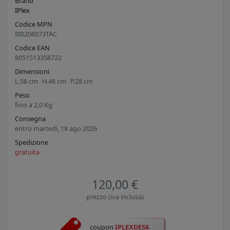
Brand
IPlex
Codice MPN
I00206073TAC
Codice EAN
8051513358722
Dimensioni
L.
56
cm
H.
46
cm
P.
28
cm
Peso
fino a
2,0
Kg
Consegna
entro martedì, 18 ago 2026
Spedizione
gratuita
120,00 €
prezzo (iva inclusa)
coupon
IPLEXDES6