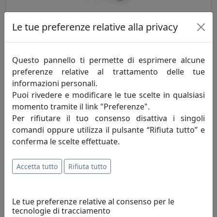
Le tue preferenze relative alla privacy
TAVOLINO BASSO ROTONDO, LINEA DRAPPEGGI D'AUTORE,
MULTICOLOR, CATALOGO IPLEX, CODICE I00206069T77
IPlex
Questo pannello ti permette di esprimere alcune
preferenze relative al trattamento delle tue
149,00 €
informazioni personali.
Puoi rivedere e modificare le tue scelte in qualsiasi
momento tramite il link "Preferenze".
Per rifiutare il tuo consenso disattiva i singoli
comandi oppure utilizza il pulsante “Rifiuta tutto” e
conferma le scelte effettuate.
Accetta tutto
Rifiuta tutto
Le tue preferenze relative al consenso per le
TAVOLINO BASSO ROTONDO, LINEA DRAPPEGGI D'AUTORE,
tecnologie di tracciamento
TRASPARENTE, CATALOGO IPLEX, CODICE I00206069TAC