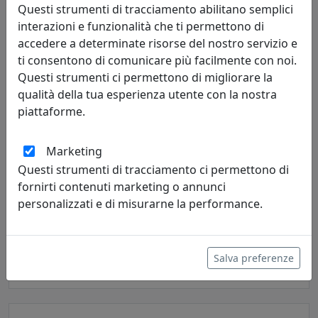
Questi strumenti di tracciamento abilitano semplici
interazioni e funzionalità che ti permettono di
accedere a determinate risorse del nostro servizio e
ti consentono di comunicare più facilmente con noi.
Questi strumenti ci permettono di migliorare la
qualità della tua esperienza utente con la nostra
piattaforme.
Marketing
Questi strumenti di tracciamento ci permettono di
TAVOLINO BASSO, LINEA DRAPPEGGI, FUMÈ, CATALOGO IPLEX,
fornirti contenuti marketing o annunci
CODICE I00206042T74
personalizzati e di misurarne la performance.
IPlex
316,00 €
Salva preferenze