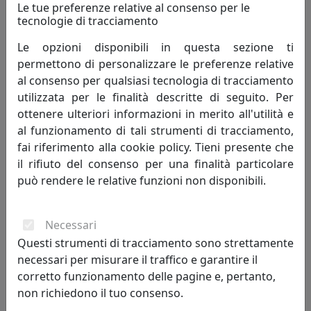
Le tue preferenze relative al consenso per le
tecnologie di tracciamento
TAVOLINO G_TABLE, TRASPARENTE, CATALOGO IPLEX, CODICE
Le opzioni disponibili in questa sezione ti
I00206081TAC
permettono di personalizzare le preferenze relative
IPlex
al consenso per qualsiasi tecnologia di tracciamento
utilizzata per le finalità descritte di seguito. Per
106,00 €
ottenere ulteriori informazioni in merito all'utilità e
al funzionamento di tali strumenti di tracciamento,
fai riferimento alla cookie policy. Tieni presente che
il rifiuto del consenso per una finalità particolare
può rendere le relative funzioni non disponibili.
Necessari
Questi strumenti di tracciamento sono strettamente
necessari per misurare il traffico e garantire il
corretto funzionamento delle pagine e, pertanto,
non richiedono il tuo consenso.
TAVOLINO GASTON, RIPIANO CON BORDI, TRASPARENTE,
CATALOGO IPLEX, CODICE I00206009TAC