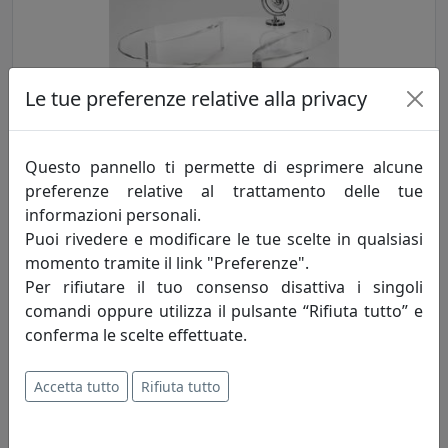
Le tue preferenze relative alla privacy
TAVOLINO DA SALOTTO LUXY, TRASPARENTE, CATALOGO IPLEX,
CODICE I00206056TAC
Questo pannello ti permette di esprimere alcune
IPlex
preferenze relative al trattamento delle tue
informazioni personali.
724,00 €
Puoi rivedere e modificare le tue scelte in qualsiasi
momento tramite il link "Preferenze".
Per rifiutare il tuo consenso disattiva i singoli
comandi oppure utilizza il pulsante “Rifiuta tutto” e
conferma le scelte effettuate.
Accetta tutto
Rifiuta tutto