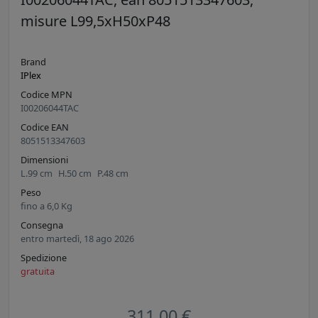
misure L99,5xH50xP48
Brand
IPlex
Codice MPN
I00206044TAC
Codice EAN
8051513347603
Dimensioni
L.
99
cm
H.
50
cm
P.
48
cm
Peso
fino a
6,0
Kg
Consegna
entro martedì, 18 ago 2026
Spedizione
gratuita
311,00 €