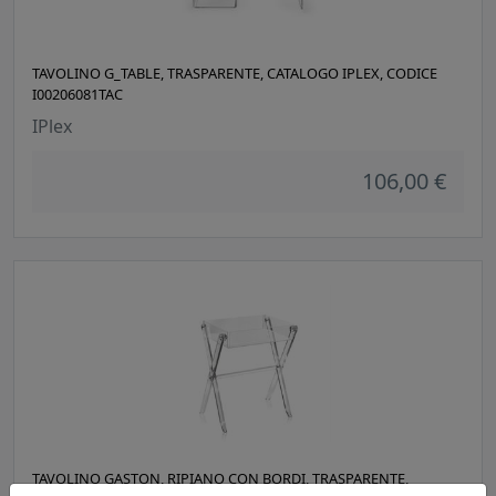
TAVOLINO G_TABLE, TRASPARENTE, CATALOGO IPLEX, CODICE
I00206081TAC
IPlex
106,00 €
TAVOLINO GASTON, RIPIANO CON BORDI, TRASPARENTE,