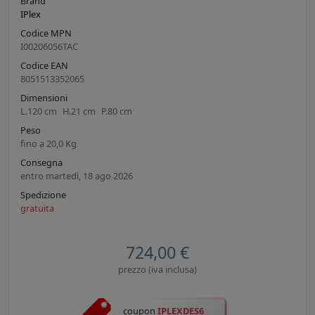
Brand
IPlex
Codice MPN
I00206056TAC
Codice EAN
8051513352065
Dimensioni
L.
120
cm
H.
21
cm
P.
80
cm
Peso
fino a
20,0
Kg
Consegna
entro martedì, 18 ago 2026
Spedizione
gratuita
724,00 €
prezzo (iva inclusa)
coupon
IPLEXDES6