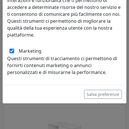
interazioni e funzionalità che ti permettono di
accedere a determinate risorse del nostro servizio e
ti consentono di comunicare più facilmente con noi.
Questi strumenti ci permettono di migliorare la
qualità della tua esperienza utente con la nostra
piattaforme.
Marketing
TAVOLINO MANDALA, TRASPARENTE, CATALOGO IPLEX, CODICE
Questi strumenti di tracciamento ci permettono di
I00206017TAC
fornirti contenuti marketing o annunci
IPlex
personalizzati e di misurarne la performance.
154,00 €
Salva preferenze