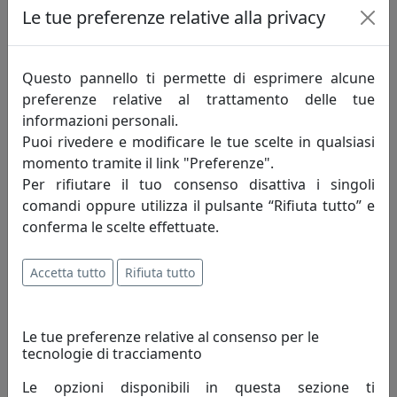
CATALOGO IPLEX, CODICE I00206009TAC
Le tue preferenze relative alla privacy
IPlex
211,00 €
Questo pannello ti permette di esprimere alcune
preferenze relative al trattamento delle tue
informazioni personali.
Puoi rivedere e modificare le tue scelte in qualsiasi
momento tramite il link "Preferenze".
Per rifiutare il tuo consenso disattiva i singoli
comandi oppure utilizza il pulsante “Rifiuta tutto” e
conferma le scelte effettuate.
Accetta tutto
Rifiuta tutto
TAVOLINO MADDY, TRASPARENTE, CATALOGO IPLEX, CODICE
I00206051TAC
Le tue preferenze relative al consenso per le
IPlex
tecnologie di tracciamento
Le opzioni disponibili in questa sezione ti
175,00 €