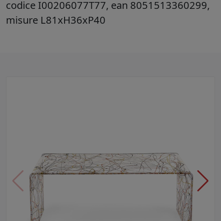
codice I00206077T77, ean 8051513360299,
misure L81xH36xP40