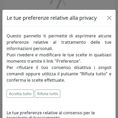
Le tue preferenze relative alla privacy
TAVOLINO PLIE 60, PIEGHEVOLE, TRASPARENTE, CATALOGO
IPLEX, CODICE I00237001TAC
IPlex
Questo pannello ti permette di esprimere alcune
preferenze relative al trattamento delle tue
217,00 €
informazioni personali.
Puoi rivedere e modificare le tue scelte in qualsiasi
momento tramite il link "Preferenze".
Per rifiutare il tuo consenso disattiva i singoli
comandi oppure utilizza il pulsante “Rifiuta tutto” e
conferma le scelte effettuate.
Accetta tutto
Rifiuta tutto
Le tue preferenze relative al consenso per le
tecnologie di tracciamento
TAVOLINO PLIE 90, PIEGHEVOLE, TRASPARENTE, CATALOGO