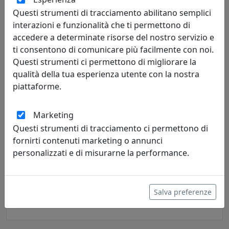
149,00 €
Questi strumenti di tracciamento abilitano semplici
interazioni e funzionalità che ti permettono di
accedere a determinate risorse del nostro servizio e
ti consentono di comunicare più facilmente con noi.
Questi strumenti ci permettono di migliorare la
qualità della tua esperienza utente con la nostra
piattaforme.
Marketing
Questi strumenti di tracciamento ci permettono di
fornirti contenuti marketing o annunci
TAVOLINO QUADRATO BASSO, LINEA DRAPPEGGI, FUMÈ,
personalizzati e di misurarne la performance.
CATALOGO IPLEX, CODICE I00206085T74
IPlex
Salva preferenze
149,00 €