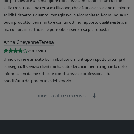
po' più spesso e una maggiore robustezza. Impilando i due cubi uno
sull'altro si nota una certa oscillazione, che dà una sensazione di minore
solidità rispetto a quanto immaginavo. Nel complesso è comunque un
buon prodotto, ben rifinito e con un ottimo rapporto qualità-estetica,
ma con una struttura che potrebbe essere resa più robusta.
Anna CheyenneTeresa
21/07/2026
Il mio ordine è arrivato ben imballato e in anticipo rispetto ai tempi di
consegna. Il servizio clienti mi ha dato dei chiarimenti a riguardo delle
informazioni da me richieste con chiarezza e professionalità.
Soddisfatta del prodotto e del servizio.
mostra altre recensioni