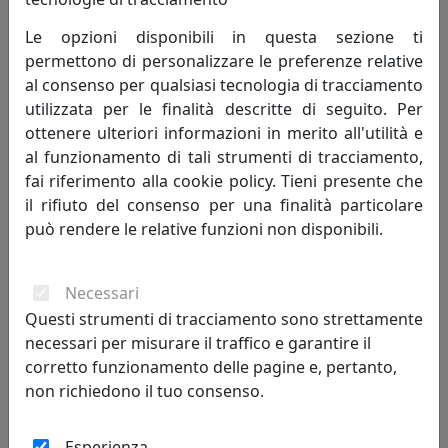
IPLEX, CODICE I00237002TAC
Le opzioni disponibili in questa sezione ti
IPlex
permettono di personalizzare le preferenze relative
al consenso per qualsiasi tecnologia di tracciamento
257,00 €
utilizzata per le finalità descritte di seguito. Per
ottenere ulteriori informazioni in merito all'utilità e
al funzionamento di tali strumenti di tracciamento,
fai riferimento alla cookie policy. Tieni presente che
il rifiuto del consenso per una finalità particolare
può rendere le relative funzioni non disponibili.
Necessari
Questi strumenti di tracciamento sono strettamente
necessari per misurare il traffico e garantire il
TAVOLINO QUADRATO BASSO, LINEA DRAPPEGGI, BIANCO,
corretto funzionamento delle pagine e, pertanto,
CATALOGO IPLEX, CODICE I00206085P01
non richiedono il tuo consenso.
IPlex
Esperienza