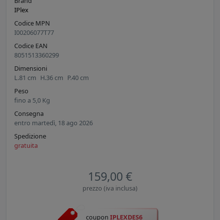
Brand
IPlex
Codice MPN
I00206077T77
Codice EAN
8051513360299
Dimensioni
L.
81
cm
H.
36
cm
P.
40
cm
Peso
fino a
5,0
Kg
Consegna
entro martedì, 18 ago 2026
Spedizione
gratuita
159,00 €
prezzo (iva inclusa)
coupon
IPLEXDES6