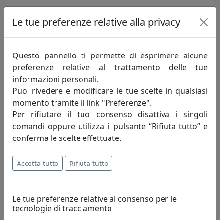
MENSOLA BALLOON 45X18 CON DUE ATTACCAPANNI OG09045A-
Le tue preferenze relative alla privacy
15 PAPAVERO
MemeDesign
Questo pannello ti permette di esprimere alcune
237,00 €
preferenze relative al trattamento delle tue
informazioni personali.
Puoi rivedere e modificare le tue scelte in qualsiasi
momento tramite il link "Preferenze".
Per rifiutare il tuo consenso disattiva i singoli
comandi oppure utilizza il pulsante “Rifiuta tutto” e
conferma le scelte effettuate.
Accetta tutto
Rifiuta tutto
MENSOLA BALLOON 45X18 CON DUE ATTACCAPANNI OG09045A-
Le tue preferenze relative al consenso per le
20 SALVIA
tecnologie di tracciamento