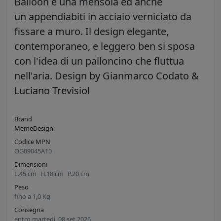
Balloon è una mensola ed anche
un appendiabiti in acciaio verniciato da
fissare a muro. Il design elegante,
contemporaneo, e leggero ben si sposa
con l'idea di un palloncino che fluttua
nell'aria. Design by Gianmarco Codato &
Luciano Trevisiol
Brand
MemeDesign
Codice MPN
OG09045A10
Dimensioni
L.
45
cm
H.
18
cm
P.
20
cm
Peso
fino a
1,0
Kg
Consegna
entro martedì, 08 set 2026