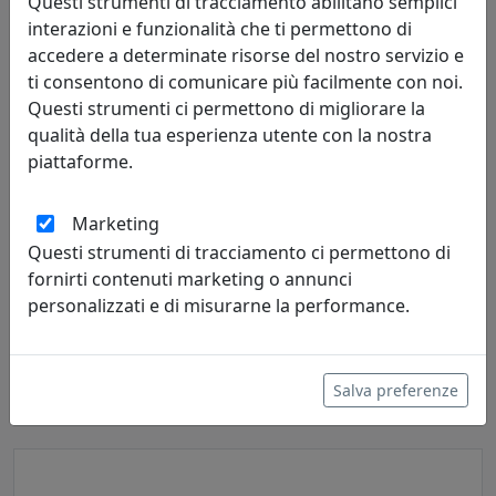
Questi strumenti di tracciamento abilitano semplici
interazioni e funzionalità che ti permettono di
accedere a determinate risorse del nostro servizio e
ti consentono di comunicare più facilmente con noi.
Questi strumenti ci permettono di migliorare la
qualità della tua esperienza utente con la nostra
piattaforme.
Marketing
Questi strumenti di tracciamento ci permettono di
MENSOLA BALLOON 45X18 CON DUE ATTACCAPANNI OG09045A-
fornirti contenuti marketing o annunci
33 ZIRCONE
personalizzati e di misurarne la performance.
MemeDesign
237,00 €
Salva preferenze