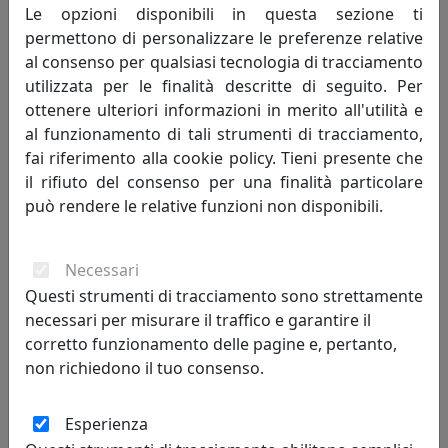
MemeDesign
Le opzioni disponibili in questa sezione ti
permettono di personalizzare le preferenze relative
237,00 €
al consenso per qualsiasi tecnologia di tracciamento
utilizzata per le finalità descritte di seguito. Per
ottenere ulteriori informazioni in merito all'utilità e
al funzionamento di tali strumenti di tracciamento,
fai riferimento alla cookie policy. Tieni presente che
il rifiuto del consenso per una finalità particolare
può rendere le relative funzioni non disponibili.
Necessari
Questi strumenti di tracciamento sono strettamente
necessari per misurare il traffico e garantire il
MENSOLA BALLOON 45X18 CON DUE ATTACCAPANNI OG09045A-
32 COCCIO
corretto funzionamento delle pagine e, pertanto,
MemeDesign
non richiedono il tuo consenso.
237,00 €
Esperienza