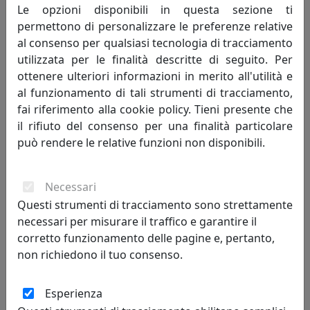
MemeDesign
Le opzioni disponibili in questa sezione ti
permettono di personalizzare le preferenze relative
259,00 €
al consenso per qualsiasi tecnologia di tracciamento
utilizzata per le finalità descritte di seguito. Per
ottenere ulteriori informazioni in merito all'utilità e
al funzionamento di tali strumenti di tracciamento,
fai riferimento alla cookie policy. Tieni presente che
il rifiuto del consenso per una finalità particolare
può rendere le relative funzioni non disponibili.
Necessari
Questi strumenti di tracciamento sono strettamente
necessari per misurare il traffico e garantire il
MENSOLA BALLOON 45X18 CON DUE ATTACCAPANNI OG09045A-
35 ORO
corretto funzionamento delle pagine e, pertanto,
MemeDesign
non richiedono il tuo consenso.
259,00 €
Esperienza