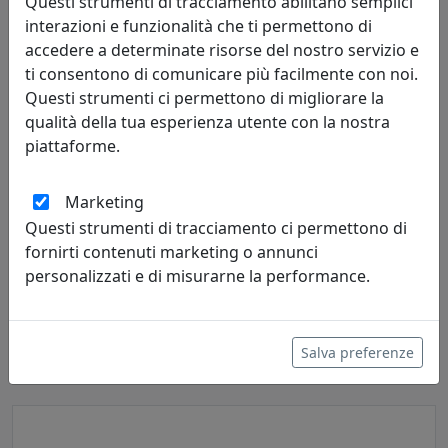
Questi strumenti di tracciamento abilitano semplici
interazioni e funzionalità che ti permettono di
accedere a determinate risorse del nostro servizio e
ti consentono di comunicare più facilmente con noi.
Questi strumenti ci permettono di migliorare la
qualità della tua esperienza utente con la nostra
piattaforme.
Marketing
Questi strumenti di tracciamento ci permettono di
MENSOLA BALLOON 45X18 CON DUE ATTACCAPANNI OG09045A-
fornirti contenuti marketing o annunci
36 OLIVA
personalizzati e di misurarne la performance.
MemeDesign
237,00 €
Salva preferenze