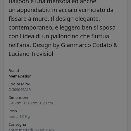
Balloon è una mensola ed anche
un appendiabiti in acciaio verniciato da
fissare a muro. Il design elegante,
contemporaneo, e leggero ben si sposa
con l'idea di un palloncino che fluttua
nell'aria. Design by Gianmarco Codato &
Luciano Trevisiol
Brand
MemeDesign
Codice MPN
OG09045A15
Dimensioni
L.
45
cm
H.
18
cm
P.
20
cm
Peso
fino a
1,0
Kg
Consegna
entro martedì, 08 set 2026