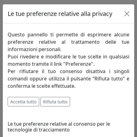
MENSOLA BALLOON 45X18 CON DUE ATTACCAPANNI OG09045A-
Le tue preferenze relative alla privacy
33 ZIRCONE
MemeDesign
Questo pannello ti permette di esprimere alcune
237,00 €
preferenze relative al trattamento delle tue
informazioni personali.
Puoi rivedere e modificare le tue scelte in qualsiasi
momento tramite il link "Preferenze".
Per rifiutare il tuo consenso disattiva i singoli
comandi oppure utilizza il pulsante “Rifiuta tutto” e
conferma le scelte effettuate.
Accetta tutto
Rifiuta tutto
MENSOLA BALLOON 45X18 CON DUE ATTACCAPANNI OG09045A-
Le tue preferenze relative al consenso per le
34 RAME
tecnologie di tracciamento