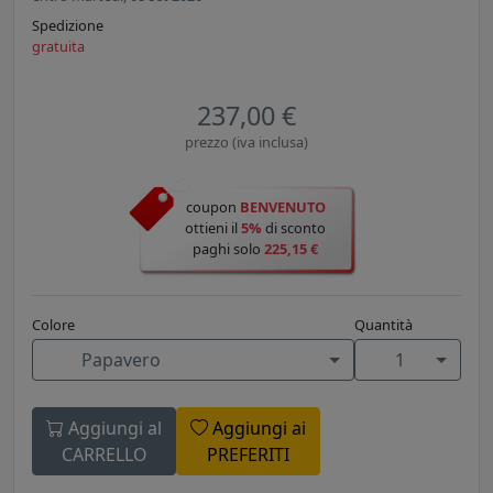
Spedizione
gratuita
237,00 €
prezzo (iva inclusa)
coupon
BENVENUTO
ottieni il
5%
di sconto
paghi solo
225,15 €
Colore
Quantità
Papavero
1
Aggiungi al
Aggiungi ai
CARRELLO
PREFERITI