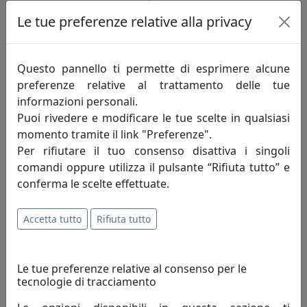
Le tue preferenze relative alla privacy
LAMPADA DA TAVOLO RASTER 265.121.02 BIANCO
Questo pannello ti permette di esprimere alcune
preferenze relative al trattamento delle tue
Metal Lux
informazioni personali.
Puoi rivedere e modificare le tue scelte in qualsiasi
166,00 €
momento tramite il link "Preferenze".
Per rifiutare il tuo consenso disattiva i singoli
comandi oppure utilizza il pulsante “Rifiuta tutto” e
conferma le scelte effettuate.
Accetta tutto
Rifiuta tutto
Le tue preferenze relative al consenso per le
tecnologie di tracciamento
LAMPADA DA TAVOLO RASTER 265.121.03 NERO