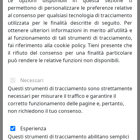
Le opzioni disponibili in questa sezione ti
permettono di personalizzare le preferenze relative
Metal Lux
al consenso per qualsiasi tecnologia di tracciamento
166,00 €
utilizzata per le finalità descritte di seguito. Per
ottenere ulteriori informazioni in merito all'utilità e
al funzionamento di tali strumenti di tracciamento,
fai riferimento alla cookie policy. Tieni presente che
il rifiuto del consenso per una finalità particolare
può rendere le relative funzioni non disponibili.
Necessari
Questi strumenti di tracciamento sono strettamente
necessari per misurare il traffico e garantire il
corretto funzionamento delle pagine e, pertanto,
LAMPADA DA TAVOLO ESTRO 267.201.04 BRUNITO
non richiedono il tuo consenso.
Metal Lux
Esperienza
148,00 €
Questi strumenti di tracciamento abilitano semplici