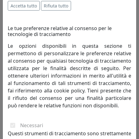
172,00 €
Accetta tutto
Rifiuta tutto
Le tue preferenze relative al consenso per le
tecnologie di tracciamento
Le opzioni disponibili in questa sezione ti
permettono di personalizzare le preferenze relative
al consenso per qualsiasi tecnologia di tracciamento
utilizzata per le finalità descritte di seguito. Per
ottenere ulteriori informazioni in merito all'utilità e
al funzionamento di tali strumenti di tracciamento,
fai riferimento alla cookie policy. Tieni presente che
LAMPADA DA TAVOLO ASTRO A 3 LUCI 206.123.01 TRASPARENTE
il rifiuto del consenso per una finalità particolare
Metal Lux
può rendere le relative funzioni non disponibili.
403,00 €
Necessari
Questi strumenti di tracciamento sono strettamente