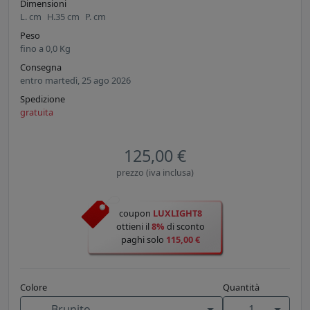
Dimensioni
L.
cm
H.
35
cm
P.
cm
Peso
fino a
0,0
Kg
Consegna
entro martedì, 25 ago 2026
Spedizione
gratuita
125,00 €
prezzo (iva inclusa)
coupon
LUXLIGHT8
ottieni il
8%
di sconto
paghi solo
115,00 €
Colore
Quantità
Brunito
1