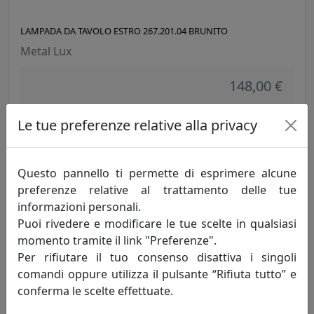
LAMPADA DA TAVOLO ESTRO 267.201.04 BRUNITO
Metal Lux
148,00 €
Le tue preferenze relative alla privacy
Questo pannello ti permette di esprimere alcune
preferenze relative al trattamento delle tue
informazioni personali.
Puoi rivedere e modificare le tue scelte in qualsiasi
momento tramite il link "Preferenze".
Per rifiutare il tuo consenso disattiva i singoli
comandi oppure utilizza il pulsante “Rifiuta tutto” e
LAMPADA DA TAVOLO ESTRO 267.211.04 BRUNITO
conferma le scelte effettuate.
Metal Lux