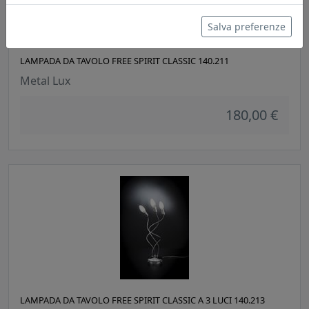
Salva preferenze
LAMPADA DA TAVOLO FREE SPIRIT CLASSIC 140.211
Metal Lux
180,00 €
LAMPADA DA TAVOLO FREE SPIRIT CLASSIC A 3 LUCI 140.213