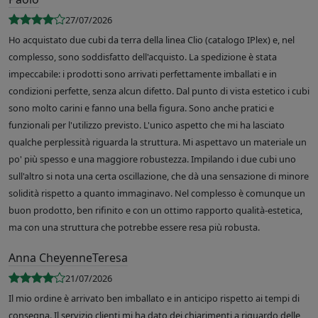
27/07/2026
Ho acquistato due cubi da terra della linea Clio (catalogo IPlex) e, nel
complesso, sono soddisfatto dell'acquisto. La spedizione è stata
impeccabile: i prodotti sono arrivati perfettamente imballati e in
condizioni perfette, senza alcun difetto. Dal punto di vista estetico i cubi
sono molto carini e fanno una bella figura. Sono anche pratici e
funzionali per l'utilizzo previsto. L'unico aspetto che mi ha lasciato
qualche perplessità riguarda la struttura. Mi aspettavo un materiale un
po' più spesso e una maggiore robustezza. Impilando i due cubi uno
sull'altro si nota una certa oscillazione, che dà una sensazione di minore
solidità rispetto a quanto immaginavo. Nel complesso è comunque un
buon prodotto, ben rifinito e con un ottimo rapporto qualità-estetica,
ma con una struttura che potrebbe essere resa più robusta.
Anna CheyenneTeresa
21/07/2026
Il mio ordine è arrivato ben imballato e in anticipo rispetto ai tempi di
consegna. Il servizio clienti mi ha dato dei chiarimenti a riguardo delle