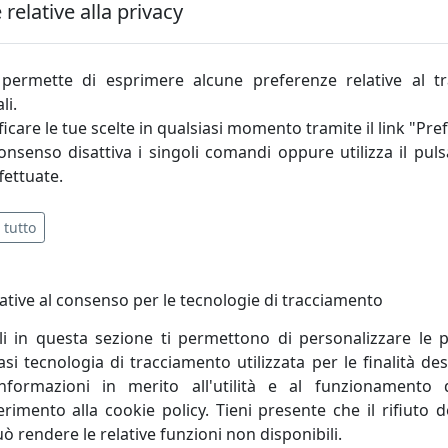
relative alla privacy
uta delle linee risiede la vera anima di Morosini, un’anima e
n i gusti e l’arredamento moderno.
permette di esprimere alcune preferenze relative al t
li.
esigner emergenti alla qualità produttiva di taglio artigianal
icare le tue scelte in qualsiasi momento tramite il link "Pre
in tutto il mondo.
consenso disattiva i singoli comandi oppure utilizza il puls
fettuate.
 libero nello spazio. E’ idea resa tangibile dalla materia. 
a sguardo e percezione, tra la realtà e un’area ancora inesp
 tutto
ative al consenso per le tecnologie di tracciamento
li in questa sezione ti permettono di personalizzare le p
i tecnologia di tracciamento utilizzata per le finalità des
informazioni in merito all'utilità e al funzionamento 
ferimento alla cookie policy. Tieni presente che il rifiuto
uò rendere le relative funzioni non disponibili.