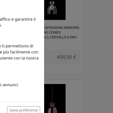
fico e garantire il
o.
ORIA
LAMPADA A SOSPENSIONE MEMORIA
C1A2 MOROSINI, CODICE
ES0263SO22A2L3, CRISTALLO E ORO
Morosini
e ti permettono di
e più facilmente con
458,00 €
 utente con la nostra
 €
 o annunci
Salva preferenze