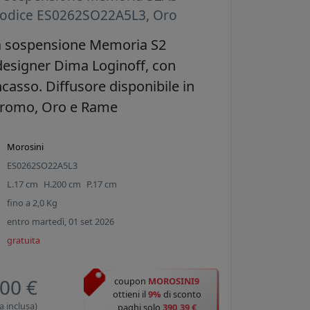
codice ES0262SO22A5L3, Oro
 sospensione Memoria S2
designer Dima Loginoff, con
casso. Diffusore disponibile in
 Cromo, Oro e Rame
Morosini
ES0262SO22A5L3
L.
17
cm
H.
200
cm
P.
17
cm
fino a
2,0
Kg
entro martedì, 01 set 2026
gratuita
00 €
coupon
MOROSINI9
ottieni il
9%
di sconto
a inclusa)
paghi solo
390,39 €