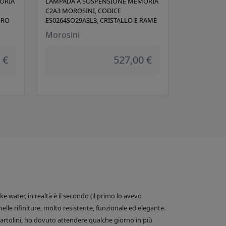
ORIA
LAMPADA A SOSPENSIONE MEMORIA
C2A3 MOROSINI, CODICE
ORO
ES0264SO29A3L3, CRISTALLO E RAME
Morosini
 €
527,00 €
 water, in realtà è il secondo (il primo lo avevo
nelle rifiniture, molto resistente, funzionale ed elegante.
e Bartolini, ho dovuto attendere qualche giorno in più