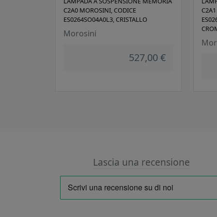
LAMPADA A SOSPENSIONE MEMORIA
LAMP
C2A0 MOROSINI, CODICE
C2A1
ES0264SO04A0L3, CRISTALLO
ES02
CRO
Morosini
Mor
527,00 €
Lascia una recensione