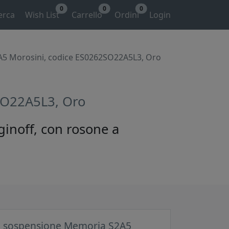
0
0
0
erca
Wish List
Carrello
Ordini
Login
5 Morosini, codice ES0262SO22A5L3, Oro
SO22A5L3, Oro
inoff, con rosone a
 sospensione Memoria S2A5