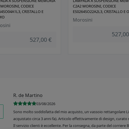
ADA A SOSPENSIONE MEMORIA
LAMPADA A SOSPENSIONE MEM
 MOROSINI, CODICE
C2A2 MOROSINI, CODICE
64SO04A1L3, CRISTALLO E
ES0264SO22A2L3, CRISTALLO E 
MO
Morosini
osini
527,00
527,00 €
R. de Martino
03/08/2026
Sono molto soddisfatta del mio acquisto, un vassoio rettangolare Like
acquistato circa 3 anni fa). Articolo effettivamente di design, curato 
Il servizio clienti è eccellente. Per la consegna, da parte del corrier