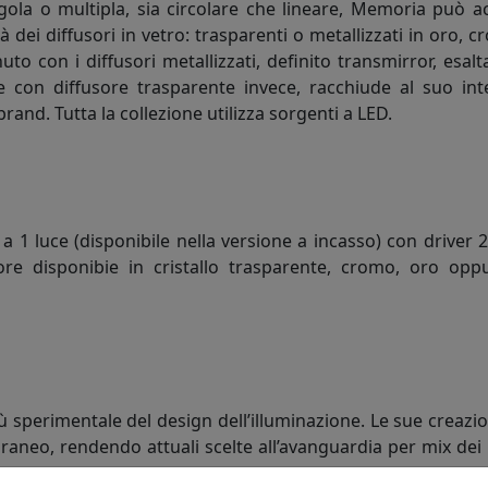
ola o multipla, sia circolare che lineare, Memoria può ac
 dei diffusori in vetro: trasparenti o metallizzati in oro, c
nuto con i diffusori metallizzati, definito transmirror, es
ne con diffusore trasparente invece, racchiude al suo int
brand. Tutta la collezione utilizza sorgenti a LED.
1 luce (disponibile nella versione a incasso) con driver 2
 disponibie in cristallo trasparente, cromo, oro oppur
ù sperimentale del design dell’illuminazione. Le sue creazi
raneo, rendendo attuali scelte all’avanguardia per mix dei ma