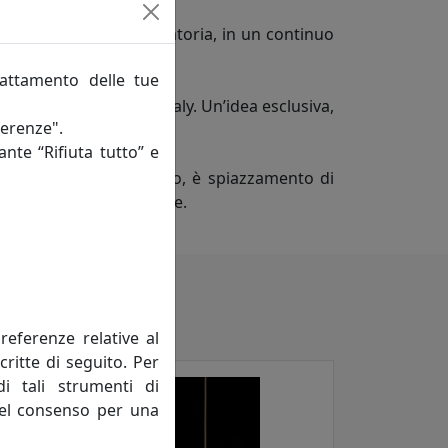
clettica, a volte provocatoria, in un continuo
rattamento delle tue
e tipica del Made in Italy. Un’idea esclusiva,
ferenze".
ante “Rifiuta tutto” e
È vittoria dell’inaspettato, è spiazzamento di
lorata dell’immaginazione.
referenze relative al
critte di seguito. Per
di tali strumenti di
 del consenso per una