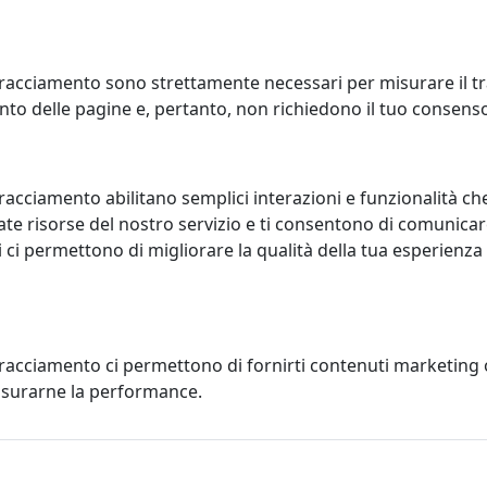
racciamento sono strettamente necessari per misurare il traf
to delle pagine e, pertanto, non richiedono il tuo consens
ADA A SOSPENSIONE MEMORIA
LAMPADA A SOSPENSIONE MEM
 MOROSINI, CODICE
C1A1 MOROSINI, CODICE
63SO04A0L3, CRISTALLO
ES0263SO04A1L3, CRISTALLO E
CROMO
osini
racciamento abilitano semplici interazioni e funzionalità ch
Morosini
te risorse del nostro servizio e ti consentono di comunicar
458,00 €
 ci permettono di migliorare la qualità della tua esperienza
458,00
tracciamento ci permettono di fornirti contenuti marketing
misurarne la performance.