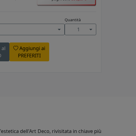
Quantità
1
 al
Aggiungi ai
O
PREFERITI
stetica dell'Art Deco, rivisitata in chiave più