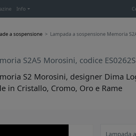
azine
Info
C
ade a sospensione
Lampada a sospensione Memoria S2A
moria S2A5 Morosini, codice ES0262
oria S2 Morosini, designer Dima Log
le in Cristallo, Cromo, Oro e Rame
Lampada a