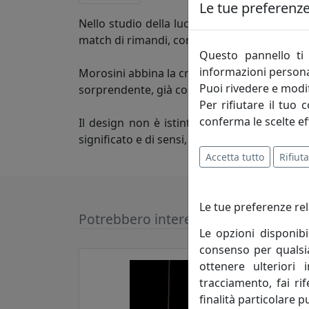
Le tue preferenze 
Nello studio della luce e nella pulizia assol
match di rimandi, contrasti e ispirazioni co
Questo pannello ti 
informazioni persona
Morosini abbina la creatività dirompente di d
Puoi rivedere e modif
sorprendente, già conosciuta e riconosciuta 
Per rifiutare il tuo 
conferma le scelte ef
Il design non è istinto. E’ pensiero lasciato
significato e di sensi, è un gioco formale tr
Accetta tutto
Rifiuta
Le tue preferenze rel
Potrebbero interessarti
Le opzioni disponibi
consenso per qualsias
ottenere ulteriori 
tracciamento, fai ri
finalità particolare p