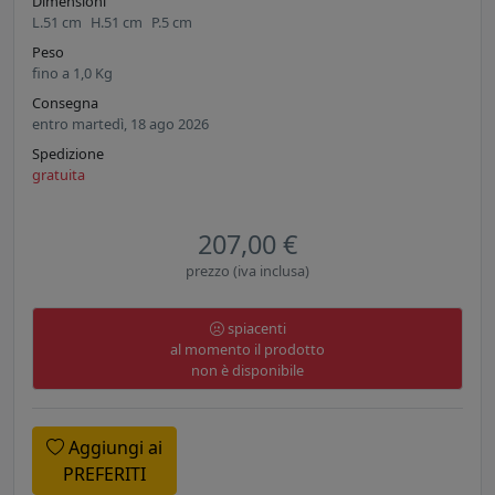
Dimensioni
L.
51
cm
H.
51
cm
P.
5
cm
Peso
fino a
1,0
Kg
Consegna
entro martedì, 18 ago 2026
Spedizione
gratuita
207,00 €
prezzo (iva inclusa)
spiacenti
al momento il prodotto
non è disponibile
Aggiungi ai
PREFERITI