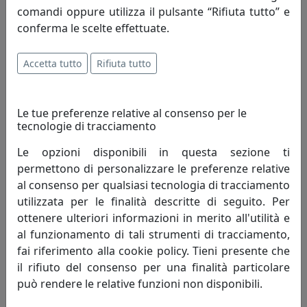
comandi oppure utilizza il pulsante “Rifiuta tutto” e
conferma le scelte effettuate.
121,00 €
Accetta tutto
Rifiuta tutto
Le tue preferenze relative al consenso per le
tecnologie di tracciamento
Le opzioni disponibili in questa sezione ti
permettono di personalizzare le preferenze relative
al consenso per qualsiasi tecnologia di tracciamento
utilizzata per le finalità descritte di seguito. Per
ottenere ulteriori informazioni in merito all'utilità e
OROLOGIO DA TAVOLO ONDE, IN CRISTALLO, CODICE 29862
al funzionamento di tali strumenti di tracciamento,
Ottaviani
fai riferimento alla cookie policy. Tieni presente che
il rifiuto del consenso per una finalità particolare
121,00 €
può rendere le relative funzioni non disponibili.