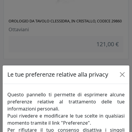
OROLOGIO DA TAVOLO CLESSIDRA, IN CRISTALLO, CODICE 29860
Ottaviani
121,00 €
Le tue preferenze relative alla privacy
Questo pannello ti permette di esprimere alcune
preferenze relative al trattamento delle tue
informazioni personali.
Puoi rivedere e modificare le tue scelte in qualsiasi
momento tramite il link "Preferenze".
OROLOGIO DA TAVOLO FIAMMA, IN CRISTALLO, CODICE 29853
Per rifiutare il tuo consenso disattiva i singoli
Ottaviani