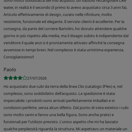
Sono molto soddisfatta del mio acquisto, un vassoio rettangolare Like
water, in realtà è il secondo (il primo lo avevo acquistato circa 3 anni fa).
Articolo effettivamente di design, curato nelle rifiniture, molto
resistente, funzionale ed elegante. Il servizio clienti è eccellente. Per la
consegna, da parte del corriere Bartolini, ho dovuto attendere qualche
giorno in più rispetto alla media, ma il disagio subito è indipendente dal
venditore il quale anzi si è prontamente attivato affinché la consegna
avvenisse in tempi brevi. Nel complesso è stata un’ottima esperienza.
Consigliatissimo!!
Paolo
27/07/2026
Ho acquistato due cubi da terra della linea Clio (catalogo IPlex) e, nel
complesso, sono soddisfatto dell'acquisto. La spedizione è stata
impeccabile: i prodotti sono arrivati perfettamente imballati e in
condizioni perfette, senza alcun difetto. Dal punto di vista estetico i cubi
sono molto carini e fanno una bella figura. Sono anche pratici e
funzionali per l'utilizzo previsto. L'unico aspetto che mi ha lasciato
qualche perplessità riguarda la struttura. Mi aspettavo un materiale un