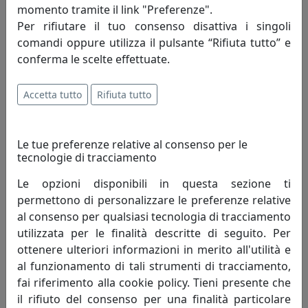
momento tramite il link "Preferenze".
Per rifiutare il tuo consenso disattiva i singoli
comandi oppure utilizza il pulsante “Rifiuta tutto” e
OROLOGIO DA TAVOLO FIAMMA, IN CRISTALLO, CODICE 29853
conferma le scelte effettuate.
Ottaviani
121,00 €
Accetta tutto
Rifiuta tutto
Le tue preferenze relative al consenso per le
tecnologie di tracciamento
Le opzioni disponibili in questa sezione ti
permettono di personalizzare le preferenze relative
al consenso per qualsiasi tecnologia di tracciamento
utilizzata per le finalità descritte di seguito. Per
ottenere ulteriori informazioni in merito all'utilità e
al funzionamento di tali strumenti di tracciamento,
OROLOGIO DA TAVOLO ONDE, IN CRISTALLO, CODICE 29862
fai riferimento alla cookie policy. Tieni presente che
il rifiuto del consenso per una finalità particolare
Ottaviani