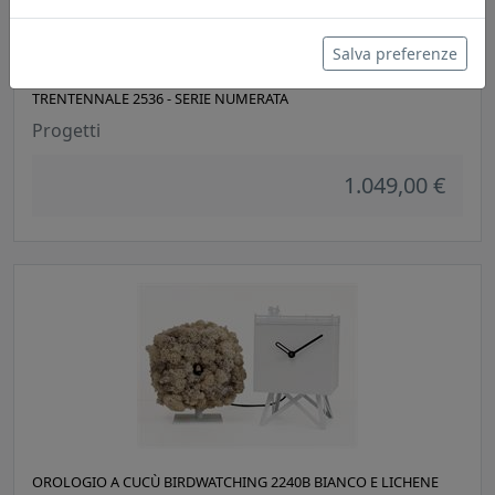
Salva preferenze
OROLOGIO A CUCÙ CUCUCHIC RETTANGOLARE SPECIALE
TRENTENNALE 2536 - SERIE NUMERATA
Progetti
1.049,00 €
OROLOGIO A CUCÙ BIRDWATCHING 2240B BIANCO E LICHENE