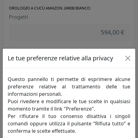
OROLOGIO A CUCÙ AMAZON 2490B BIANCO
Progetti
594,00 €
Le tue preferenze relative alla privacy
Questo pannello ti permette di esprimere alcune
preferenze relative al trattamento delle tue
informazioni personali.
Puoi rivedere e modificare le tue scelte in qualsiasi
momento tramite il link "Preferenze".
OROLOGIO A CUCÙ AMAZON 2490N NERO
Per rifiutare il tuo consenso disattiva i singoli
comandi oppure utilizza il pulsante “Rifiuta tutto” e
Progetti
conferma le scelte effettuate.