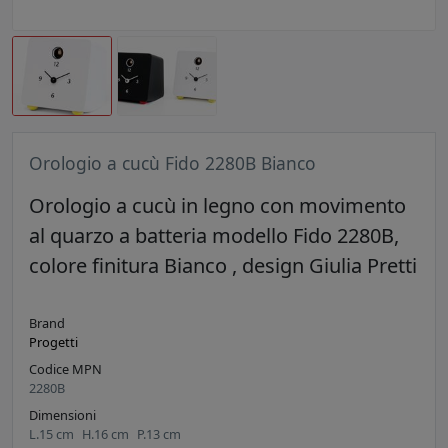
Orologio a cucù Fido 2280B Bianco
Orologio a cucù in legno con movimento
al quarzo a batteria modello Fido 2280B,
colore finitura Bianco , design Giulia Pretti
Brand
Progetti
Codice MPN
2280B
Dimensioni
L.
15
cm
H.
16
cm
P.
13
cm