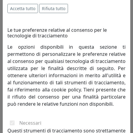
594,00 €
Accetta tutto
Rifiuta tutto
Le tue preferenze relative al consenso per le
tecnologie di tracciamento
Le opzioni disponibili in questa sezione ti
permettono di personalizzare le preferenze relative
al consenso per qualsiasi tecnologia di tracciamento
utilizzata per le finalità descritte di seguito. Per
ottenere ulteriori informazioni in merito all'utilità e
OROLOGIO DA PARETE FREEBIRD 2486B BIANCO
al funzionamento di tali strumenti di tracciamento,
Progetti
fai riferimento alla cookie policy. Tieni presente che
il rifiuto del consenso per una finalità particolare
392,00 €
può rendere le relative funzioni non disponibili.
Necessari
Questi strumenti di tracciamento sono strettamente