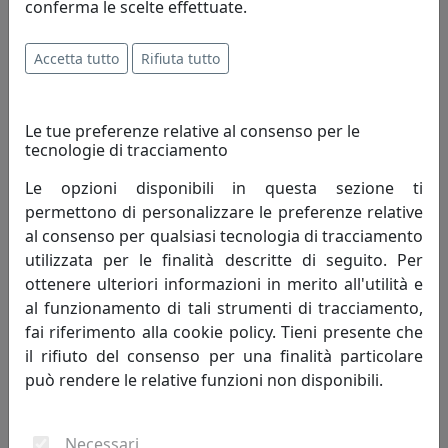
conferma le scelte effettuate.
OROLOGIO DA PARETE SKYLINE 1830HKB HONG KONG BIANCO
Progetti
Accetta tutto
Rifiuta tutto
270,00 €
Le tue preferenze relative al consenso per le
tecnologie di tracciamento
Le opzioni disponibili in questa sezione ti
permettono di personalizzare le preferenze relative
al consenso per qualsiasi tecnologia di tracciamento
utilizzata per le finalità descritte di seguito. Per
ottenere ulteriori informazioni in merito all'utilità e
al funzionamento di tali strumenti di tracciamento,
fai riferimento alla cookie policy. Tieni presente che
il rifiuto del consenso per una finalità particolare
OROLOGIO DA PARETE SKYLINE 1830HKN HONG KONG NERO
può rendere le relative funzioni non disponibili.
Progetti
Necessari