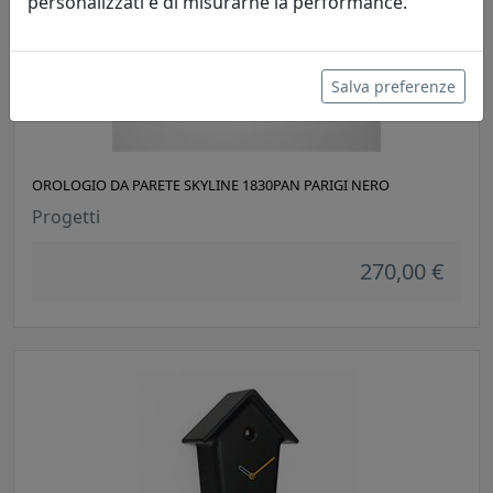
personalizzati e di misurarne la performance.
Salva preferenze
OROLOGIO DA PARETE SKYLINE 1830PAN PARIGI NERO
Progetti
270,00 €