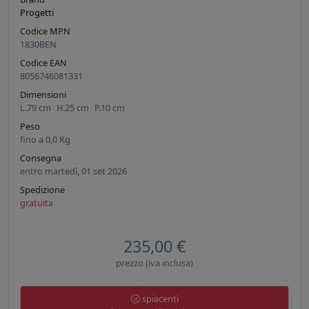
Progetti
Codice MPN
1830BEN
Codice EAN
8056746081331
Dimensioni
L.
79
cm
H.
25
cm
P.
10
cm
Peso
fino a
0,0
Kg
Consegna
entro martedì, 01 set 2026
Spedizione
gratuita
235,00 €
prezzo (iva inclusa)
spiacenti