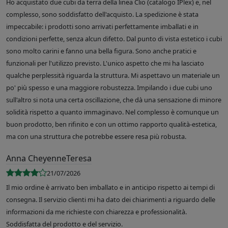
Ho acquistato due cubi da terra della linea Clio (catalogo IPlex) e, nel
complesso, sono soddisfatto dell'acquisto. La spedizione è stata
impeccabile: i prodotti sono arrivati perfettamente imballati e in
condizioni perfette, senza alcun difetto. Dal punto di vista estetico i cubi
sono molto carini e fanno una bella figura. Sono anche pratici e
funzionali per l'utilizzo previsto. L'unico aspetto che mi ha lasciato
qualche perplessità riguarda la struttura. Mi aspettavo un materiale un
po' più spesso e una maggiore robustezza. Impilando i due cubi uno
sull'altro si nota una certa oscillazione, che dà una sensazione di minore
solidità rispetto a quanto immaginavo. Nel complesso è comunque un
buon prodotto, ben rifinito e con un ottimo rapporto qualità-estetica,
ma con una struttura che potrebbe essere resa più robusta.
Anna CheyenneTeresa
21/07/2026
Il mio ordine è arrivato ben imballato e in anticipo rispetto ai tempi di
consegna. Il servizio clienti mi ha dato dei chiarimenti a riguardo delle
informazioni da me richieste con chiarezza e professionalità.
Soddisfatta del prodotto e del servizio.