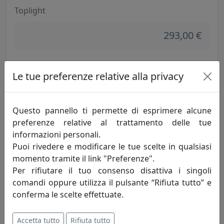
Toplight
293,00 €
Le tue preferenze relative alla privacy
Questo pannello ti permette di esprimere alcune
preferenze relative al trattamento delle tue
informazioni personali.
Puoi rivedere e modificare le tue scelte in qualsiasi
momento tramite il link "Preferenze".
Per rifiutare il tuo consenso disattiva i singoli
APPLIQUE/PLAFONIERA A 6 LUCI NOTE 1140/6-BI BIANCO
comandi oppure utilizza il pulsante “Rifiuta tutto” e
Toplight
conferma le scelte effettuate.
346,00 €
Accetta tutto
Rifiuta tutto