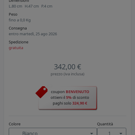
Dimensioni
L.
80
cm
H.
47
cm
P.
4
cm
Peso
fino a
0,0
Kg
Consegna
entro martedì, 25 ago 2026
Spedizione
gratuita
342,00 €
prezzo (iva inclusa)
coupon
BENVENUTO
ottieni il
5%
di sconto
paghi solo
324,90 €
Colore
Quantità
Bianco
1