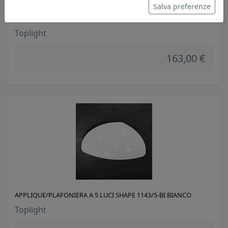
Salva preferenze
APPLIQUE/PLAFONIERA A 3 LUCI SHAPE 1143/3-BI BIANCO
Toplight
163,00 €
APPLIQUE/PLAFONIERA A 5 LUCI SHAPE 1143/5-BI BIANCO
Toplight