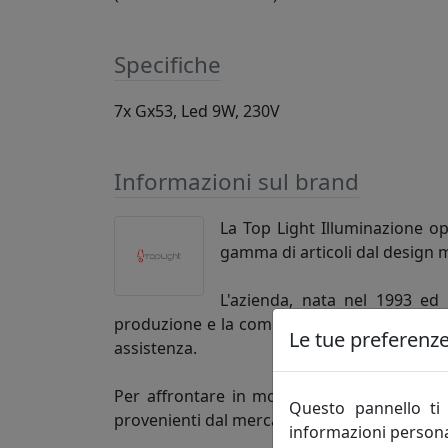
Specifiche
7x Gx53, Led 9W, 230V
Informazioni sul brand
La Top Light Illuminazione op
gamma di articoli dal design 
L'azienda, nata nel 1993 ed
produzione e la commercializzazione di arti
Le tue preferenze 
assistenza.
Per affrontare in modo adeguato le esigenz
Questo pannello ti 
provenienti dal mercato, impegnandosi in un
informazioni persona