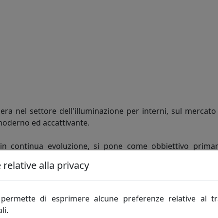
era nel settore dell'illuminazione per interni, sul mercat
moderno ed accattivante.
 in continua evoluzione, si pone come obbiettivo primar
coli con un indubbio rapporto qualità/prezzo ad un servizi
relative alla privacy
e della propria clientela, la Top Light è da sempre atten
permette di esprimere alcune preferenze relative al t
a continua innovazione dei prodotti, anche relativamente a
li.