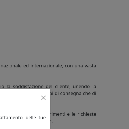
o nazionale ed internazionale, con una vasta
io la soddisfazione del cliente, unendo la
o sia in termini di tempi di consegna che di
ta a cogliere i suggerimenti e le richieste
rattamento delle tue
lle tendenze del design.