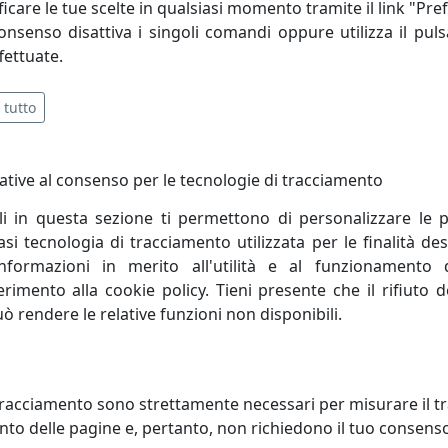
icare le tue scelte in qualsiasi momento tramite il link "Pre
 di produrre piccoli lotti realizzati secondo i disegni e le sp
consenso disattiva i singoli comandi oppure utilizza il puls
fettuate.
 tutto
ative al consenso per le tecnologie di tracciamento
li in questa sezione ti permettono di personalizzare le p
i tecnologia di tracciamento utilizzata per le finalità des
informazioni in merito all'utilità e al funzionamento 
ferimento alla cookie policy. Tieni presente che il rifiuto
uò rendere le relative funzioni non disponibili.
IQUE/PLAFONIERA A 4 LUCI
APPLIQUE/PLAFONIERA A 5 LUCI
 1140/4-GR GRIGIO
NOTE 1140/5-GR GRIGIO
racciamento sono strettamente necessari per misurare il traf
ight
Toplight
to delle pagine e, pertanto, non richiedono il tuo consens