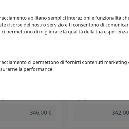
254,00 €
293,00
racciamento abilitano semplici interazioni e funzionalità ch
te risorse del nostro servizio e ti consentono di comunicar
 ci permettono di migliorare la qualità della tua esperienza
tracciamento ci permettono di fornirti contenuti marketing
misurarne la performance.
IQUE/PLAFONIERA A 6 LUCI
APPLIQUE/PLAFONIERA A 7 LUCI
 1140/6-SA SABBIA
NOTE 1140/7-BI BIANCO
ight
Toplight
346,00 €
342,00