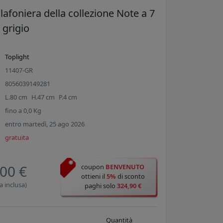
lafoniera della collezione Note a 7
e grigio
Toplight
11407-GR
8056039149281
L.
80
cm
H.
47
cm
P.
4
cm
fino a
0,0
Kg
entro martedì, 25 ago 2026
gratuita
00 €
coupon
BENVENUTO
ottieni il
5%
di sconto
a inclusa)
paghi solo
324,90 €
Quantità