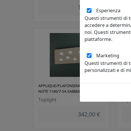
186,00 €
Esperienza
Questi strumenti di t
accedere a determina
noi. Questi strumenti
piattaforme.
Marketing
Questi strumenti di 
personalizzati e di 
APPLIQUE/PLAFONIERA A 7 LUCI
APPL
NOTE 1140/7-SA SABBIA
NOTE
Toplight
Topl
342,00 €