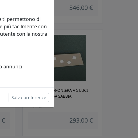
 €
346,00 €
e ti permettono di
e più facilmente con
 utente con la nostra
 o annunci
APPLIQUE/PLAFONIERA A 5 LUCI
NOTE 1140/5-SA SABBIA
Salva preferenze
Toplight
 €
293,00 €