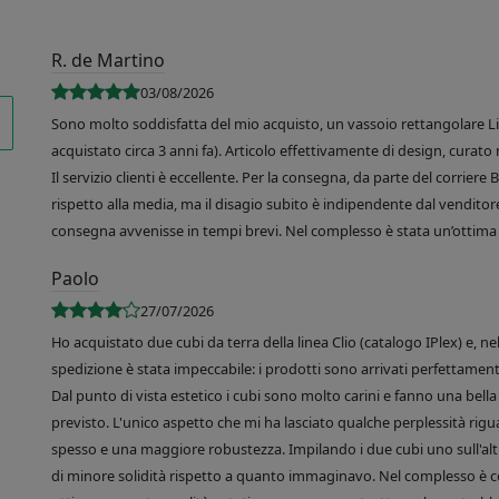
R. de Martino
03/08/2026
Sono molto soddisfatta del mio acquisto, un vassoio rettangolare Like
acquistato circa 3 anni fa). Articolo effettivamente di design, curato 
Il servizio clienti è eccellente. Per la consegna, da parte del corrier
rispetto alla media, ma il disagio subito è indipendente dal venditore
consegna avvenisse in tempi brevi. Nel complesso è stata un’ottima 
Paolo
27/07/2026
Ho acquistato due cubi da terra della linea Clio (catalogo IPlex) e, n
spedizione è stata impeccabile: i prodotti sono arrivati perfettamente
Dal punto di vista estetico i cubi sono molto carini e fanno una bella 
previsto. L'unico aspetto che mi ha lasciato qualche perplessità rigu
spesso e una maggiore robustezza. Impilando i due cubi uno sull'altr
di minore solidità rispetto a quanto immaginavo. Nel complesso è 