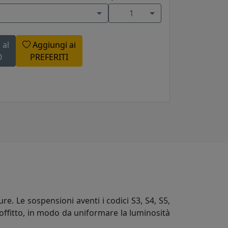
1
 al
Aggiungi ai
O
PREFERITI
e. Le sospensioni aventi i codici S3, S4, S5,
 soffitto, in modo da uniformare la luminosità