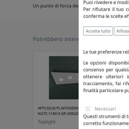
Puoi rivedere e modif
Un punto di forza dell'azienda è la possibilità
Per rifiutare il tuo 
conferma le scelte ef
Accetta tutto
Rifiuta
Potrebbero interessarti
Le tue preferenze rel
Le opzioni disponibi
consenso per qualsias
ottenere ulteriori 
tracciamento, fai ri
finalità particolare p
APPLIQUE/PLAFONIERA A 3 LUCI
APPL
Necessari
NOTE 1140/3-GR GRIGIO
NOTE
Questi strumenti di t
Toplight
Topl
corretto funzionamen