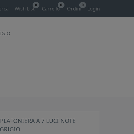
0
0
0
erca
Wish List
Carrello
Ordini
Login
RIGIO
PLAFONIERA A 7 LUCI NOTE
 GRIGIO