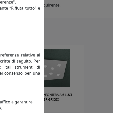
ferenze".
ecifiche tecniche dell'acquirente.
ante “Rifiuta tutto” e
referenze relative al
critte di seguito. Per
di tali strumenti di
 del consenso per una
APPLIQUE/PLAFONIERA A 6 LUCI
NOTE 1140/6-GR GRIGIO
fico e garantire il
Toplight
o.