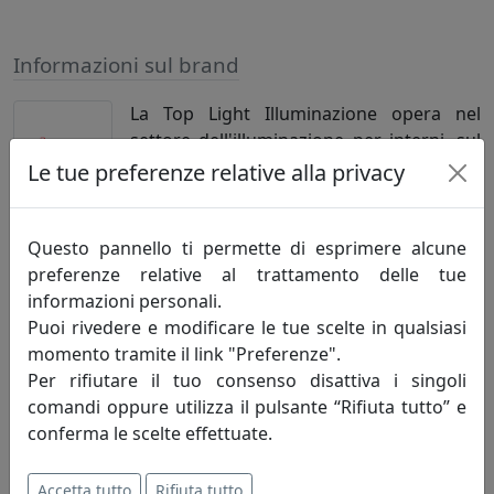
Informazioni sul brand
La Top Light Illuminazione opera nel
settore dell'illuminazione per interni, sul
mercato nazionale ed internazionale, con
Le tue preferenze relative alla privacy
una vasta gamma di articoli dal design
moderno ed accattivante.
Questo pannello ti permette di esprimere alcune
L'azienda, nata nel 1993 ed in continua evoluzione, si
preferenze relative al trattamento delle tue
pone come obbiettivo primario la soddisfazione del
informazioni personali.
cliente, unendo la produzione e la commercializzazione
Puoi rivedere e modificare le tue scelte in qualsiasi
di articoli con un indubbio rapporto qualità/prezzo ad
momento tramite il link "Preferenze".
un servizio sia in termini di tempi di consegna che di
Per rifiutare il tuo consenso disattiva i singoli
assistenza.
comandi oppure utilizza il pulsante “Rifiuta tutto” e
conferma le scelte effettuate.
Per affrontare in modo adeguato le esigenze della
propria clientela, la Top Light è da sempre attenta a
Accetta tutto
Rifiuta tutto