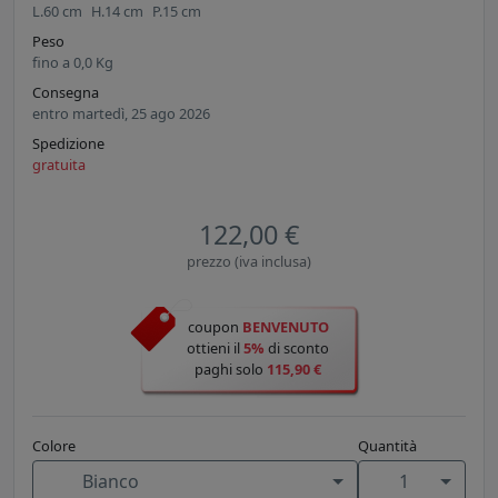
L.
60
cm
H.
14
cm
P.
15
cm
Peso
fino a
0,0
Kg
Consegna
entro martedì, 25 ago 2026
Spedizione
gratuita
122,00 €
prezzo (iva inclusa)
coupon
BENVENUTO
ottieni il
5%
di sconto
paghi solo
115,90 €
Colore
Quantità
Bianco
1