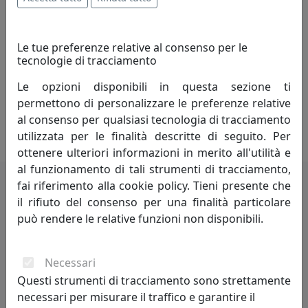
cogliere i suggerimenti e le richieste provenienti dal
mercato, impegnandosi in una continua innovazione
dei prodotti, anche relativamente alle tendenze del
Le tue preferenze relative al consenso per le
design.
tecnologie di tracciamento
Le opzioni disponibili in questa sezione ti
Un punto di forza dell'azienda è la possibilità di
permettono di personalizzare le preferenze relative
produrre piccoli lotti realizzati secondo i disegni e le
al consenso per qualsiasi tecnologia di tracciamento
specifiche tecniche dell'acquirente.
utilizzata per le finalità descritte di seguito. Per
ottenere ulteriori informazioni in merito all'utilità e
al funzionamento di tali strumenti di tracciamento,
fai riferimento alla cookie policy. Tieni presente che
il rifiuto del consenso per una finalità particolare
Potrebbero interessarti
può rendere le relative funzioni non disponibili.
Necessari
Questi strumenti di tracciamento sono strettamente
necessari per misurare il traffico e garantire il