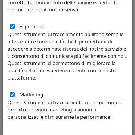
corretto funzionamento delle pagine e, pertanto,
non richiedono il tuo consenso.
Esperienza
FARETTO SUNNY A 4 LUCI 1013/F4 CROMO
Questi strumenti di tracciamento abilitano semplici
Toplight
interazioni e funzionalità che ti permettono di
accedere a determinate risorse del nostro servizio e
132,00 €
ti consentono di comunicare più facilmente con noi.
Questi strumenti ci permettono di migliorare la
qualità della tua esperienza utente con la nostra
piattaforme.
Marketing
Questi strumenti di tracciamento ci permettono di
fornirti contenuti marketing o annunci
personalizzati e di misurarne la performance.
FARETTO A 4 LUCI TWO SQUARE 1031/F4 CROMO