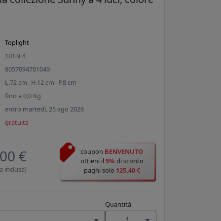
Toplight
1013F4
8057094701049
L.
72
cm
H.
12
cm
P.
8
cm
fino a
0,0
Kg
entro martedì, 25 ago 2026
gratuita
00 €
coupon
BENVENUTO
ottieni il
5%
di sconto
a inclusa)
paghi solo
125,40 €
Quantità
1