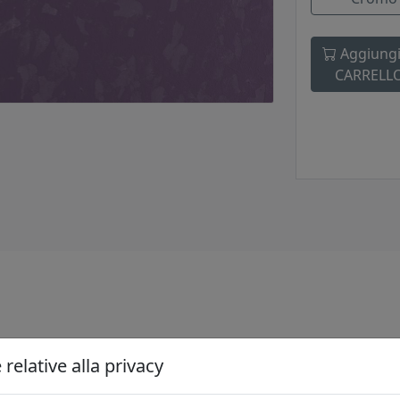
Aggiungi
CARRELL
tura in metallo cromato e da diffusori in vetro satinato.
relative alla privacy
a tonda.