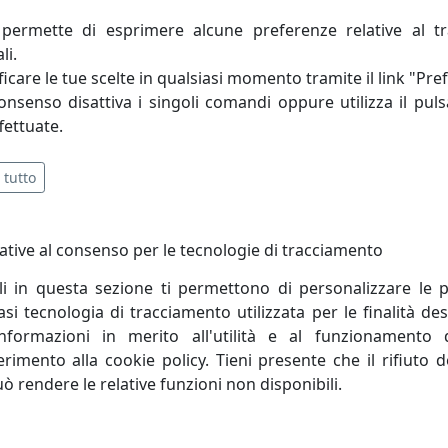
permette di esprimere alcune preferenze relative al t
li.
icare le tue scelte in qualsiasi momento tramite il link "Pre
consenso disattiva i singoli comandi oppure utilizza il puls
fettuate.
 tutto
era nel settore dell'illuminazione per interni, sul mercat
moderno ed accattivante.
ative al consenso per le tecnologie di tracciamento
 in continua evoluzione, si pone come obbiettivo primar
li in questa sezione ti permettono di personalizzare le p
coli con un indubbio rapporto qualità/prezzo ad un servizi
i tecnologia di tracciamento utilizzata per le finalità des
informazioni in merito all'utilità e al funzionamento 
ferimento alla cookie policy. Tieni presente che il rifiuto
e della propria clientela, la Top Light è da sempre atten
uò rendere le relative funzioni non disponibili.
a continua innovazione dei prodotti, anche relativamente a
 di produrre piccoli lotti realizzati secondo i disegni e le sp