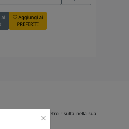
 al
Aggiungi ai
O
PREFERITI
La particolarità del vetro risulta nella sua