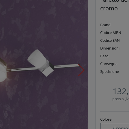
cromo
Brand
Codice MPN
Codice EAN
Dimensioni
Peso
Consegna
Spedizione
132,
prezzo (iv
Colore
Cromo