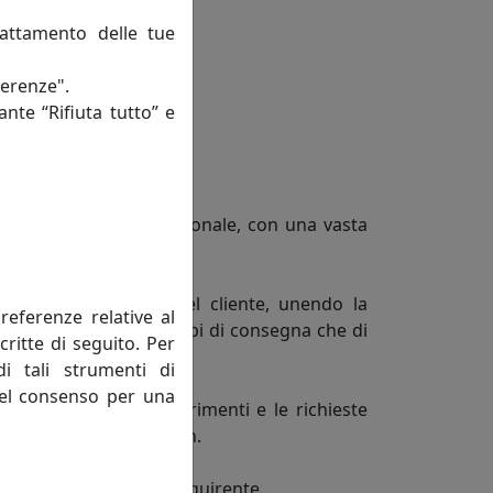
rattamento delle tue
ferenze".
ante “Rifiuta tutto” e
o nazionale ed internazionale, con una vasta
io la soddisfazione del cliente, unendo la
referenze relative al
o sia in termini di tempi di consegna che di
critte di seguito. Per
di tali strumenti di
 del consenso per una
ta a cogliere i suggerimenti e le richieste
lle tendenze del design.
ecifiche tecniche dell'acquirente.