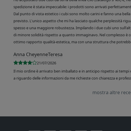
spedizione è stata impeccabile: i prodotti sono arrivati perfettamente
Dal punto di vista estetico i cubi sono molto carini e fanno una bella 
previsto. L'unico aspetto che mi ha lasciato qualche perplessità rigu
spesso e una maggiore robustezza. Impilando i due cubi uno sull'altr
di minore solidità rispetto a quanto immaginavo. Nel complesso è 
ottimo rapporto qualità-estetica, ma con una struttura che potrebbe
Anna CheyenneTeresa
21/07/2026
Il mio ordine è arrivato ben imballato e in anticipo rispetto ai tempi 
a riguardo delle informazioni da me richieste con chiarezza e professi
mostra altre rec