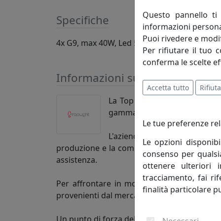
Questo pannello ti 
Specifiche
informazioni persona
Puoi rivedere e modif
4x G9, max 40W, Led 5W, 230V
Per rifiutare il tuo 
conferma le scelte ef
Informazioni sul brand
Accetta tutto
Rifiuta
La Top Light Illuminazione op
gamma di articoli dal design 
Le tue preferenze rel
L'azienda, nata nel 1993 ed
Le opzioni disponibi
produzione e la commercializzazione di arti
consenso per qualsias
assistenza.
ottenere ulteriori 
tracciamento, fai ri
Per affrontare in modo adeguato le esigenz
finalità particolare p
provenienti dal mercato, impegnandosi in un
Un punto di forza dell'azienda è la possibilità