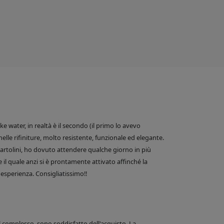
 water, in realtà è il secondo (il primo lo avevo
nelle rifiniture, molto resistente, funzionale ed elegante.
e Bartolini, ho dovuto attendere qualche giorno in più
 il quale anzi si è prontamente attivato affinché la
esperienza. Consigliatissimo!!
el complesso, sono soddisfatto dell'acquisto. La