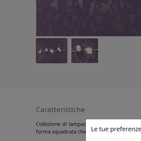
Caratteristiche
Collezione di lampade composte da una strut
Le tue preferenze 
forma squadrata che con morbidezza divent