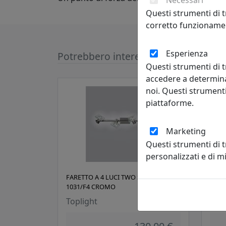
Necessari
Questi strumenti di t
corretto funzionamen
Esperienza
Potrebbero interessarti
Questi strumenti di t
accedere a determina
noi. Questi strumenti
piattaforme.
Marketing
Questi strumenti di 
personalizzati e di 
FARETTO A 4 LUCI TWO SQUARE
FARE
1031/F4 CROMO
BIAN
Toplight
Topl