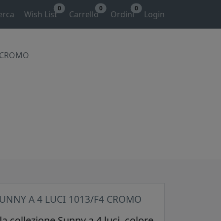
0
0
0
erca
Wish List
Carrello
Ordini
Login
4 CROMO
UNNY A 4 LUCI 1013/F4 CROMO
la collezione Sunny a 4 luci, colore