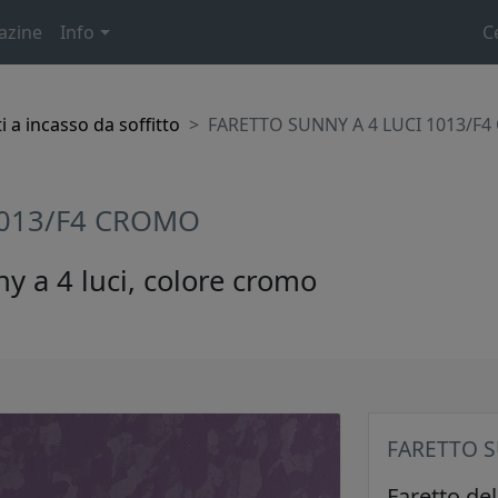
azine
Info
C
i a incasso da soffitto
FARETTO SUNNY A 4 LUCI 1013/F
1013/F4 CROMO
ny a 4 luci, colore cromo
FARETTO S
Faretto del