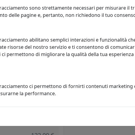
racciamento sono strettamente necessari per misurare il traf
to delle pagine e, pertanto, non richiedono il tuo consens
racciamento abilitano semplici interazioni e funzionalità ch
te risorse del nostro servizio e ti consentono di comunicar
 ci permettono di migliorare la qualità della tua esperienza
tracciamento ci permettono di fornirti contenuti marketing
misurarne la performance.
TTO A 4 LUCI DICE 1095/F4
CO
ight