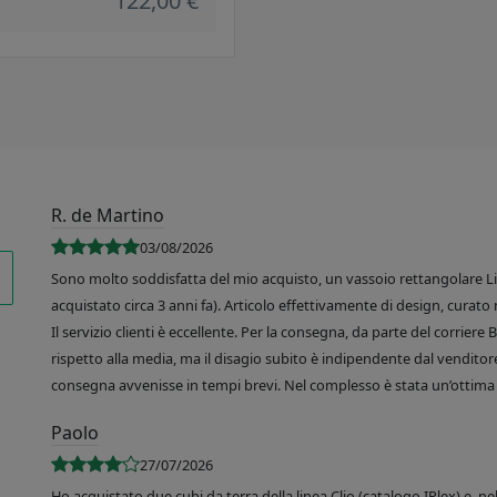
122,00 €
R. de Martino
03/08/2026
Sono molto soddisfatta del mio acquisto, un vassoio rettangolare Like
acquistato circa 3 anni fa). Articolo effettivamente di design, curato 
Il servizio clienti è eccellente. Per la consegna, da parte del corrier
rispetto alla media, ma il disagio subito è indipendente dal venditore
consegna avvenisse in tempi brevi. Nel complesso è stata un’ottima 
Paolo
27/07/2026
Ho acquistato due cubi da terra della linea Clio (catalogo IPlex) e, n