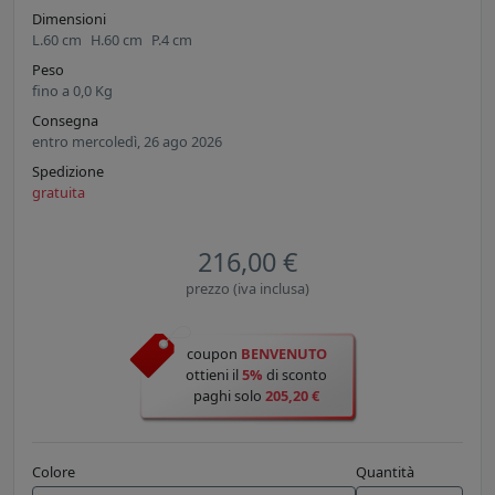
Dimensioni
L.
60
cm
H.
60
cm
P.
4
cm
Peso
fino a
0,0
Kg
Consegna
entro mercoledì, 26 ago 2026
Spedizione
gratuita
216,00 €
prezzo (iva inclusa)
coupon
BENVENUTO
ottieni il
5%
di sconto
paghi solo
205,20 €
Colore
Quantità