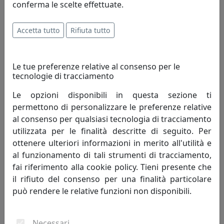
conferma le scelte effettuate.
PLAFONIERA A 9 LUCI AREA 1127/PL9-BI BIANCO
Toplight
Accetta tutto
Rifiuta tutto
361,00 €
Le tue preferenze relative al consenso per le
tecnologie di tracciamento
Le opzioni disponibili in questa sezione ti
permettono di personalizzare le preferenze relative
al consenso per qualsiasi tecnologia di tracciamento
utilizzata per le finalità descritte di seguito. Per
ottenere ulteriori informazioni in merito all'utilità e
al funzionamento di tali strumenti di tracciamento,
fai riferimento alla cookie policy. Tieni presente che
il rifiuto del consenso per una finalità particolare
PLAFONIERA A 4 LUCI CLOUD QUADRA 1128/PL4-GR GRIGIO
può rendere le relative funzioni non disponibili.
Toplight
Necessari