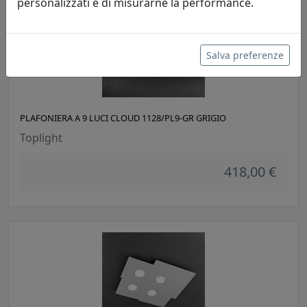
personalizzati e di misurarne la performance.
Salva preferenze
PLAFONIERA A 9 LUCI CLOUD 1128/PL9-GR GRIGIO
Toplight
418,00 €