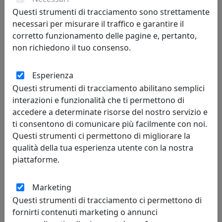
209,00 €
Questi strumenti di tracciamento sono strettamente
necessari per misurare il traffico e garantire il
corretto funzionamento delle pagine e, pertanto,
non richiedono il tuo consenso.
Esperienza
Questi strumenti di tracciamento abilitano semplici
interazioni e funzionalità che ti permettono di
accedere a determinate risorse del nostro servizio e
ti consentono di comunicare più facilmente con noi.
Questi strumenti ci permettono di migliorare la
PLAFONIERA A 5 LUCI CLOUD 1128/PL5-GR GRIGIO
qualità della tua esperienza utente con la nostra
Toplight
piattaforme.
333,00 €
Marketing
Questi strumenti di tracciamento ci permettono di
fornirti contenuti marketing o annunci