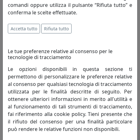
comandi oppure utilizza il pulsante “Rifiuta tutto” e
OROLOGIO PICCOLO DECOR, COLLEZIONE VESTA HOME, COLORE
conferma le scelte effettuate.
ETHNIC, CODICE 04225-D49
Vesta Home
Accetta tutto
Rifiuta tutto
80,00 €
Le tue preferenze relative al consenso per le
tecnologie di tracciamento
Le opzioni disponibili in questa sezione ti
permettono di personalizzare le preferenze relative
al consenso per qualsiasi tecnologia di tracciamento
utilizzata per le finalità descritte di seguito. Per
ottenere ulteriori informazioni in merito all'utilità e
al funzionamento di tali strumenti di tracciamento,
fai riferimento alla cookie policy. Tieni presente che
il rifiuto del consenso per una finalità particolare
OROLOGIO PICCOLO DECOR, COLLEZIONE VESTA HOME, COLORE
può rendere le relative funzioni non disponibili.
BASIC, CODICE 04225-D32
Vesta Home