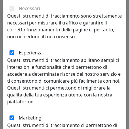
Necessari
80,00 €
Questi strumenti di tracciamento sono strettamente
necessari per misurare il traffico e garantire il
corretto funzionamento delle pagine e, pertanto,
non richiedono il tuo consenso.
Esperienza
Questi strumenti di tracciamento abilitano semplici
interazioni e funzionalità che ti permettono di
accedere a determinate risorse del nostro servizio e
ti consentono di comunicare più facilmente con noi.
Questi strumenti ci permettono di migliorare la
R2 OROLOGIO PICCOLO DA MURO, BIANCO COD 1378030
qualità della tua esperienza utente con la nostra
Vesta Home
piattaforme.
78,00 €
Marketing
Questi strumenti di tracciamento ci permettono di