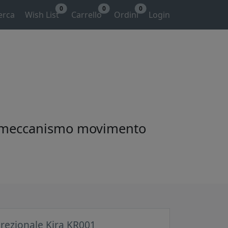
0
0
0
erca
Wish List
Carrello
Ordini
Login
ta, meccanismo movimento
irezionale Kira KR001