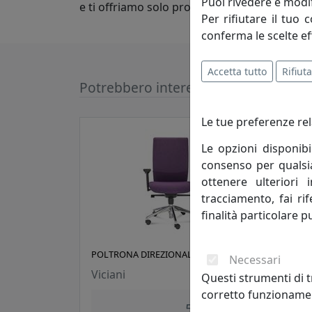
Puoi rivedere e modif
e ti offriamo solo prodotti di alta qualit
Per rifiutare il tuo 
conferma le scelte ef
Accetta tutto
Rifiuta
Potrebbero interessarti
Le tue preferenze rel
Le opzioni disponibi
consenso per qualsias
ottenere ulteriori 
tracciamento, fai ri
finalità particolare p
POLTRONA DIREZIONALE KIRA KR002
POLT
Necessari
WA01
Viciani
Questi strumenti di t
Vici
corretto funzionamen
505,00 €