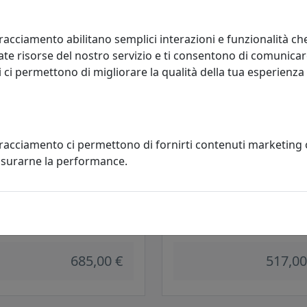
569,00 €
536,00
racciamento abilitano semplici interazioni e funzionalità ch
te risorse del nostro servizio e ti consentono di comunicar
 ci permettono di migliorare la qualità della tua esperienza
tracciamento ci permettono di fornirti contenuti marketing
misurarne la performance.
RONA DIREZIONALE MATRIX
POLTRONA DIREZIONALE MATRI
01
NET MX131
ani
Viciani
685,00 €
517,00