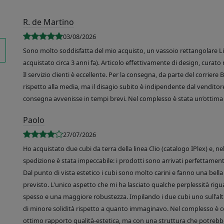
R. de Martino
03/08/2026
Sono molto soddisfatta del mio acquisto, un vassoio rettangolare Like
acquistato circa 3 anni fa). Articolo effettivamente di design, curato 
Il servizio clienti è eccellente. Per la consegna, da parte del corrier
rispetto alla media, ma il disagio subito è indipendente dal venditore
consegna avvenisse in tempi brevi. Nel complesso è stata un’ottima 
Paolo
27/07/2026
Ho acquistato due cubi da terra della linea Clio (catalogo IPlex) e, n
spedizione è stata impeccabile: i prodotti sono arrivati perfettamente
Dal punto di vista estetico i cubi sono molto carini e fanno una bella 
previsto. L'unico aspetto che mi ha lasciato qualche perplessità rigu
spesso e una maggiore robustezza. Impilando i due cubi uno sull'altr
di minore solidità rispetto a quanto immaginavo. Nel complesso è 
ottimo rapporto qualità-estetica, ma con una struttura che potrebbe