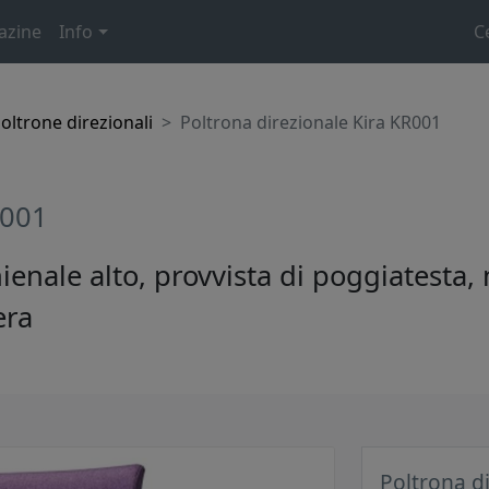
azine
Info
C
oltrone direzionali
Poltrona direzionale Kira KR001
R001
hienale alto, provvista di poggiates
era
Poltrona d