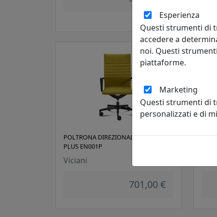
Esperienza
Questi strumenti di t
accedere a determina
noi. Questi strumenti
piattaforme.
Marketing
Questi strumenti di 
personalizzati e di 
POLTRONA DIREZIONALE ESSENTIAL
POLT
PLUS EN001P
MX0
Viciani
Vici
701,00 €