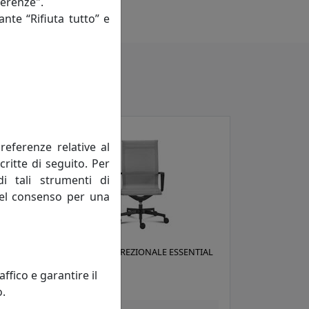
ferenze".
 manodopera)
ante “Rifiuta tutto” e
referenze relative al
critte di seguito. Per
di tali strumenti di
 del consenso per una
POLTRONA DIREZIONALE ESSENTIAL
NET EN001
fico e garantire il
Viciani
o.