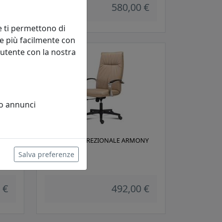
 €
580,00 €
e ti permettono di
e più facilmente con
 utente con la nostra
 o annunci
X
POLTRONA DIREZIONALE ARMONY
AM001
Salva preferenze
Viciani
 €
492,00 €