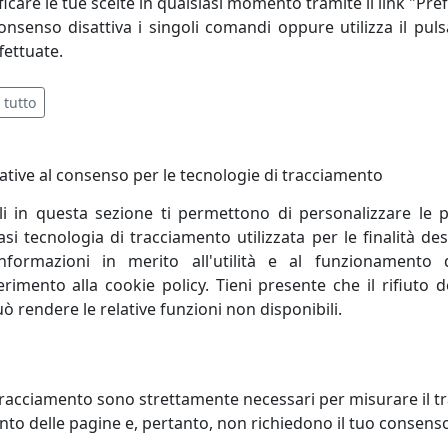
icare le tue scelte in qualsiasi momento tramite il link "Pre
à rigorosamente 200% MADE IN ITALY* (100% materiali + 100%
consenso disattiva i singoli comandi oppure utilizza il puls
fettuate.
 tutto
ative al consenso per le tecnologie di tracciamento
li in questa sezione ti permettono di personalizzare le p
i tecnologia di tracciamento utilizzata per le finalità des
informazioni in merito all'utilità e al funzionamento 
ferimento alla cookie policy. Tieni presente che il rifiuto
uò rendere le relative funzioni non disponibili.
RONA DIREZIONALE WAVE
POLTRONA DIREZIONALE WAVE
0
WA002
racciamento sono strettamente necessari per misurare il traf
ani
Viciani
to delle pagine e, pertanto, non richiedono il tuo consens