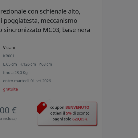
rezionale con schienale alto,
di poggiatesta, meccanismo
 sincronizzato MC03, base nera
Viciani
KR001
L.
65
cm
H.
126
cm
P.
68
cm
fino a
23,0
Kg
entro martedì, 01 set 2026
gratuita
00 €
coupon
BENVENUTO
ottieni il
5%
di sconto
a inclusa)
paghi solo
629,85 €