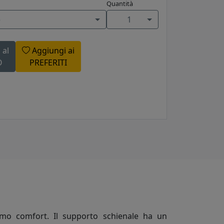
Quantità
e
1
 al
Aggiungi ai
O
PREFERITI
imo comfort. Il supporto schienale ha un