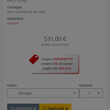
fino a
13,0
Kg
Consegna
entro martedì, 01 set 2026
Spedizione
gratuita
531,00 €
prezzo (iva inclusa)
coupon
BENVENUTO
ottieni il
5%
di sconto
paghi solo
504,45 €
Colore
Quantità
Senape
1
Aggiungi al
Aggiungi ai