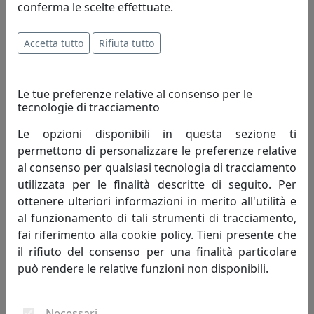
590,00 €
conferma le scelte effettuate.
Accetta tutto
Rifiuta tutto
Le tue preferenze relative al consenso per le
tecnologie di tracciamento
Le opzioni disponibili in questa sezione ti
permettono di personalizzare le preferenze relative
al consenso per qualsiasi tecnologia di tracciamento
utilizzata per le finalità descritte di seguito. Per
SEDUTA DA ATTESA ZEN ZN1003
ottenere ulteriori informazioni in merito all'utilità e
Viciani
al funzionamento di tali strumenti di tracciamento,
fai riferimento alla cookie policy. Tieni presente che
442,00 €
il rifiuto del consenso per una finalità particolare
può rendere le relative funzioni non disponibili.
Necessari