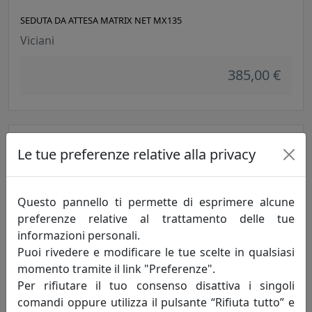
SEDUTA DA ATTESA MATRIX NET MX135
Viciani
385,00 €
Le tue preferenze relative alla privacy
Questo pannello ti permette di esprimere alcune
preferenze relative al trattamento delle tue
informazioni personali.
Puoi rivedere e modificare le tue scelte in qualsiasi
SEDUTA DA ATTESA MATRIX MX004
momento tramite il link "Preferenze".
Viciani
Per rifiutare il tuo consenso disattiva i singoli
comandi oppure utilizza il pulsante “Rifiuta tutto” e