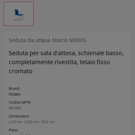
Seduta da attesa Matrix MX005
Seduta per sala d'attesa, schienale basso,
completamente rivestita, telaio fisso
cromato
Brand
Viciani
Codice MPN
MX005
Dimensioni
L.
50
cm
H.
85
cm
P.
62
cm
Peso