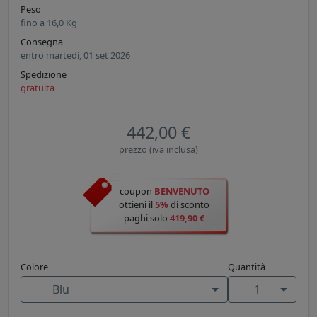
Peso
fino a
16,0
Kg
Consegna
entro martedì, 01 set 2026
Spedizione
gratuita
442,00 €
prezzo (iva inclusa)
coupon
BENVENUTO
ottieni il
5%
di sconto
paghi solo
419,90 €
Colore
Quantità
Blu
1