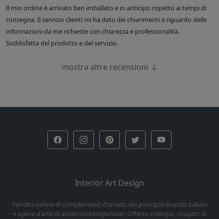
Il mio ordine è arrivato ben imballato e in anticipo rispetto ai tempi di
consegna. Il servizio clienti mi ha dato dei chiarimenti a riguardo delle
informazioni da me richieste con chiarezza e professionalità.
Soddisfatta del prodotto e del servizio.
mostra altre recensioni
Interior Art Design
Vendita online di complementi d'arredo dei principali brands italiani
e opere d'arte di artisti contemporanei. Offerte a tempo, coupon di