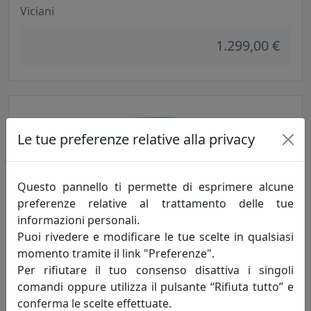
Viciani
1.299,00 €
Le tue preferenze relative alla privacy
Questo pannello ti permette di esprimere alcune
preferenze relative al trattamento delle tue
informazioni personali.
SEDUTA DA ATTESA QUEEN QN005
Puoi rivedere e modificare le tue scelte in qualsiasi
Viciani
momento tramite il link "Preferenze".
Per rifiutare il tuo consenso disattiva i singoli
787,00 €
comandi oppure utilizza il pulsante “Rifiuta tutto” e
conferma le scelte effettuate.