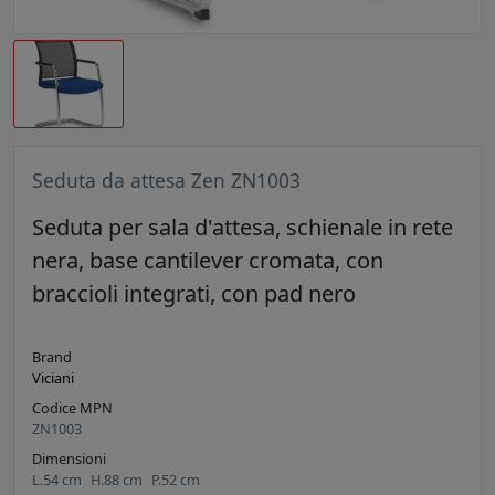
Seduta da attesa Zen ZN1003
Seduta per sala d'attesa, schienale in rete
nera, base cantilever cromata, con
braccioli integrati, con pad nero
Brand
Viciani
Codice MPN
ZN1003
Dimensioni
L.
54
cm
H.
88
cm
P.
52
cm