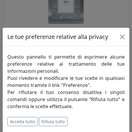
PORTAFOTO MARRAKESH, RIQUADRO INTERNO 13X18, ARGENTO
Le tue preferenze relative alla privacy
CR403-AG
Bongelli Preziosi
Questo pannello ti permette di esprimere alcune
59,00 €
preferenze relative al trattamento delle tue
informazioni personali.
Puoi rivedere e modificare le tue scelte in qualsiasi
momento tramite il link "Preferenze".
Per rifiutare il tuo consenso disattiva i singoli
comandi oppure utilizza il pulsante “Rifiuta tutto” e
conferma le scelte effettuate.
Accetta tutto
Rifiuta tutto