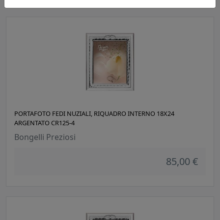
PORTAFOTO FEDI NUZIALI, RIQUADRO INTERNO 18X24
ARGENTATO CR125-4
Bongelli Preziosi
85,00 €