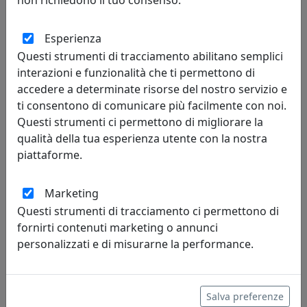
91,00 €
Esperienza
Questi strumenti di tracciamento abilitano semplici
interazioni e funzionalità che ti permettono di
accedere a determinate risorse del nostro servizio e
ti consentono di comunicare più facilmente con noi.
Questi strumenti ci permettono di migliorare la
qualità della tua esperienza utente con la nostra
piattaforme.
Marketing
Questi strumenti di tracciamento ci permettono di
PORTAFOTO NOZZE D'ARGENTO, RIQUADRO INTERNO 18X24
fornirti contenuti marketing o annunci
ARGENTATO CR411-4
personalizzati e di misurarne la performance.
Bongelli Preziosi
91,00 €
Salva preferenze