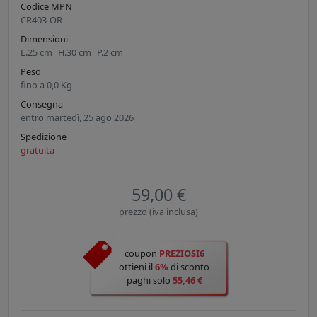
Codice MPN
CR403-OR
Dimensioni
L.
25
cm
H.
30
cm
P.
2
cm
Peso
fino a
0,0
Kg
Consegna
entro martedì, 25 ago 2026
Spedizione
gratuita
59,00 €
prezzo (iva inclusa)
coupon
PREZIOSI6
ottieni il
6%
di sconto
paghi solo
55,46 €