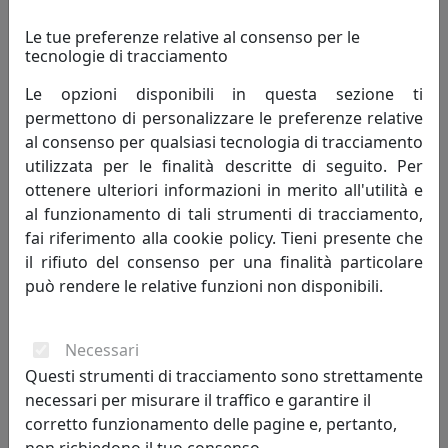
PORTAFOTO NOZZE D'ORO, RIQUADRO INTERNO 20X25
Le tue preferenze relative al consenso per le
ARGENTATO CR209-50
tecnologie di tracciamento
Bongelli Preziosi
Le opzioni disponibili in questa sezione ti
permettono di personalizzare le preferenze relative
97,00 €
al consenso per qualsiasi tecnologia di tracciamento
utilizzata per le finalità descritte di seguito. Per
ottenere ulteriori informazioni in merito all'utilità e
al funzionamento di tali strumenti di tracciamento,
fai riferimento alla cookie policy. Tieni presente che
il rifiuto del consenso per una finalità particolare
può rendere le relative funzioni non disponibili.
Necessari
Questi strumenti di tracciamento sono strettamente
PORTAFOTO NOZZE D'ORO, RIQUADRO INTERNO 18X24
necessari per misurare il traffico e garantire il
ARGENTATO CR410-4
corretto funzionamento delle pagine e, pertanto,
Bongelli Preziosi
non richiedono il tuo consenso.