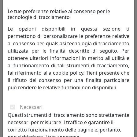
Le tue preferenze relative al consenso per le
PORTAFOTO MARRAKESH, RIQUADRO INTERNO 13X18, ORO
tecnologie di tracciamento
CR403-OR
Le opzioni disponibili in questa sezione ti
Bongelli Preziosi
permettono di personalizzare le preferenze relative
al consenso per qualsiasi tecnologia di tracciamento
59,00 €
utilizzata per le finalità descritte di seguito. Per
ottenere ulteriori informazioni in merito all'utilità e
al funzionamento di tali strumenti di tracciamento,
fai riferimento alla cookie policy. Tieni presente che
il rifiuto del consenso per una finalità particolare
può rendere le relative funzioni non disponibili.
Necessari
Questi strumenti di tracciamento sono strettamente
necessari per misurare il traffico e garantire il
PORTAFOTO ROSE, RIQUADRO INTERNO 13X18, ARGENTO CR404-
corretto funzionamento delle pagine e, pertanto,
2AG
non richiedono il tuo consenso.