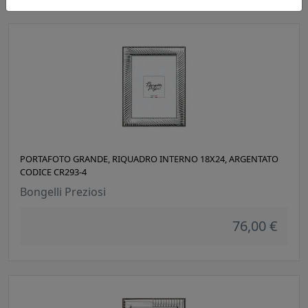
PORTAFOTO GRANDE, RIQUADRO INTERNO 18X24, ARGENTATO
CODICE CR293-4
Bongelli Preziosi
76,00 €