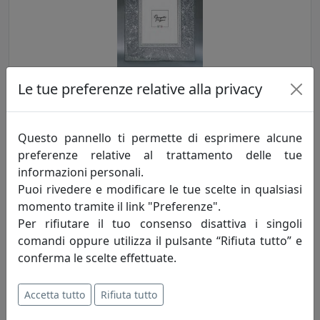
Le tue preferenze relative alla privacy
PORTAFOTO MARRAKESH, RIQUADRO INTERNO 13X18, ARGENTO
CR403-AG
Bongelli Preziosi
Questo pannello ti permette di esprimere alcune
preferenze relative al trattamento delle tue
59,00 €
informazioni personali.
Puoi rivedere e modificare le tue scelte in qualsiasi
momento tramite il link "Preferenze".
Per rifiutare il tuo consenso disattiva i singoli
comandi oppure utilizza il pulsante “Rifiuta tutto” e
conferma le scelte effettuate.
Accetta tutto
Rifiuta tutto