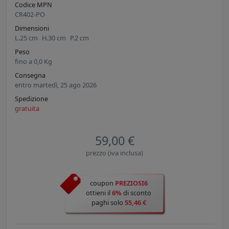
Codice MPN
CR402-PO
Dimensioni
L.
25
cm
H.
30
cm
P.
2
cm
Peso
fino a
0,0
Kg
Consegna
entro martedì, 25 ago 2026
Spedizione
gratuita
59,00 €
prezzo (iva inclusa)
coupon
PREZIOSI6
ottieni il
6%
di sconto
paghi solo
55,46 €