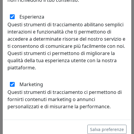
Bongelli Preziosi
Esperienza
59,00 €
Questi strumenti di tracciamento abilitano semplici
interazioni e funzionalità che ti permettono di
accedere a determinate risorse del nostro servizio e
ti consentono di comunicare più facilmente con noi.
Questi strumenti ci permettono di migliorare la
qualità della tua esperienza utente con la nostra
piattaforme.
Marketing
Questi strumenti di tracciamento ci permettono di
fornirti contenuti marketing o annunci
PORTAFOTO ROSE, RIQUADRO INTERNO 13X18, ORO CR404-2OR
personalizzati e di misurarne la performance.
Bongelli Preziosi
59,00 €
Salva preferenze