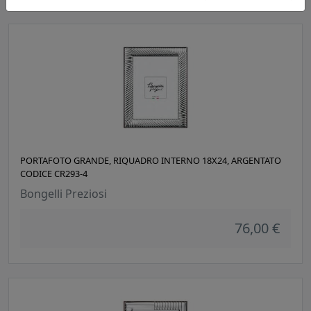
PORTAFOTO GRANDE, RIQUADRO INTERNO 18X24, ARGENTATO
CODICE CR293-4
Bongelli Preziosi
76,00 €