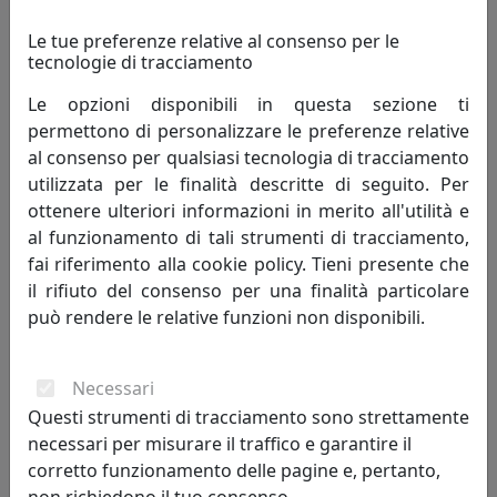
Le tue preferenze relative al consenso per le
PORTAFOTO MARRAKESH, RIQUADRO INTERNO 13X18, ORO
tecnologie di tracciamento
CR403-OR
Le opzioni disponibili in questa sezione ti
Bongelli Preziosi
permettono di personalizzare le preferenze relative
al consenso per qualsiasi tecnologia di tracciamento
59,00 €
utilizzata per le finalità descritte di seguito. Per
ottenere ulteriori informazioni in merito all'utilità e
al funzionamento di tali strumenti di tracciamento,
fai riferimento alla cookie policy. Tieni presente che
il rifiuto del consenso per una finalità particolare
può rendere le relative funzioni non disponibili.
Necessari
Questi strumenti di tracciamento sono strettamente
necessari per misurare il traffico e garantire il
PORTAFOTO ROSE, RIQUADRO INTERNO 13X18, ARGENTO CR404-
corretto funzionamento delle pagine e, pertanto,
2AG
non richiedono il tuo consenso.