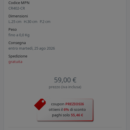
Codice MPN
CR402-CR
Dimensioni
L.
25
cm
H.
30
cm
P.
2
cm
Peso
fino a
0,0
Kg
Consegna
entro martedì, 25 ago 2026
Spedizione
gratuita
59,00 €
prezzo (iva inclusa)
coupon
PREZIOSI6
ottieni il
6%
di sconto
paghi solo
55,46 €