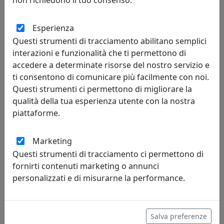
Bongelli Preziosi
Esperienza
59,00 €
Questi strumenti di tracciamento abilitano semplici
interazioni e funzionalità che ti permettono di
accedere a determinate risorse del nostro servizio e
ti consentono di comunicare più facilmente con noi.
Questi strumenti ci permettono di migliorare la
qualità della tua esperienza utente con la nostra
piattaforme.
Marketing
Questi strumenti di tracciamento ci permettono di
fornirti contenuti marketing o annunci
PORTAFOTO ROSE, RIQUADRO INTERNO 13X18, ORO CR404-2OR
personalizzati e di misurarne la performance.
Bongelli Preziosi
59,00 €
Salva preferenze