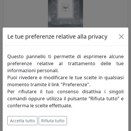
Le tue preferenze relative alla privacy
PORTAFOTO MARRAKESH, RIQUADRO INTERNO 13X18, ARGENTO
CR403-AG
Bongelli Preziosi
Questo pannello ti permette di esprimere alcune
preferenze relative al trattamento delle tue
59,00 €
informazioni personali.
Puoi rivedere e modificare le tue scelte in qualsiasi
momento tramite il link "Preferenze".
Per rifiutare il tuo consenso disattiva i singoli
comandi oppure utilizza il pulsante “Rifiuta tutto” e
conferma le scelte effettuate.
Accetta tutto
Rifiuta tutto