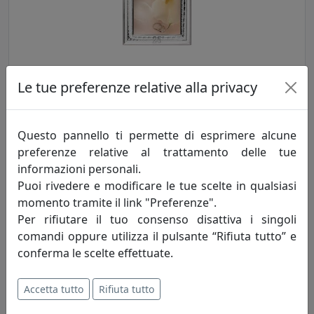
PORTAFOTO NOZZE D'ARGENTO, RIQUADRO INTERNO 18X24
Le tue preferenze relative alla privacy
ARGENTATO CR126-4
Bongelli Preziosi
Questo pannello ti permette di esprimere alcune
85,00 €
preferenze relative al trattamento delle tue
informazioni personali.
Puoi rivedere e modificare le tue scelte in qualsiasi
momento tramite il link "Preferenze".
Per rifiutare il tuo consenso disattiva i singoli
comandi oppure utilizza il pulsante “Rifiuta tutto” e
conferma le scelte effettuate.
Accetta tutto
Rifiuta tutto