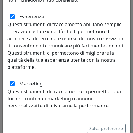
85,00 €
Esperienza
Questi strumenti di tracciamento abilitano semplici
interazioni e funzionalità che ti permettono di
accedere a determinate risorse del nostro servizio e
ti consentono di comunicare più facilmente con noi.
Questi strumenti ci permettono di migliorare la
qualità della tua esperienza utente con la nostra
piattaforme.
Marketing
Questi strumenti di tracciamento ci permettono di
PORTAFOTO MARRAKESH, RIQUADRO INTERNO 13X18, ORO
fornirti contenuti marketing o annunci
CR403-OR
personalizzati e di misurarne la performance.
Bongelli Preziosi
59,00 €
Salva preferenze