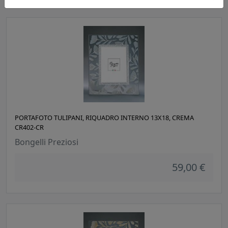
PORTAFOTO TULIPANI, RIQUADRO INTERNO 13X18, CREMA
CR402-CR
Bongelli Preziosi
59,00 €