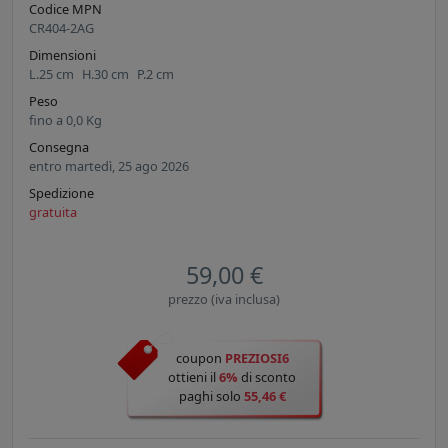
Codice MPN
CR404-2AG
Dimensioni
L.
25
cm
H.
30
cm
P.
2
cm
Peso
fino a
0,0
Kg
Consegna
entro martedì, 25 ago 2026
Spedizione
gratuita
59,00 €
prezzo (iva inclusa)
coupon
PREZIOSI6
ottieni il
6%
di sconto
paghi solo
55,46 €