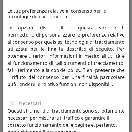
PORTAFOTO NOZZE D'ORO, RIQUADRO INTERNO 18X24
Le tue preferenze relative al consenso per le
ARGENTATO CR127-4
tecnologie di tracciamento
Bongelli Preziosi
Le opzioni disponibili in questa sezione ti
permettono di personalizzare le preferenze relative
85,00 €
al consenso per qualsiasi tecnologia di tracciamento
utilizzata per le finalità descritte di seguito. Per
ottenere ulteriori informazioni in merito all'utilità e
al funzionamento di tali strumenti di tracciamento,
fai riferimento alla cookie policy. Tieni presente che
il rifiuto del consenso per una finalità particolare
può rendere le relative funzioni non disponibili.
Necessari
Questi strumenti di tracciamento sono strettamente
PORTAFOTO FEDI NUZIALI, RIQUADRO INTERNO 18X24
necessari per misurare il traffico e garantire il
ARGENTATO CR125-4
corretto funzionamento delle pagine e, pertanto,
Bongelli Preziosi
non richiedono il tuo consenso.