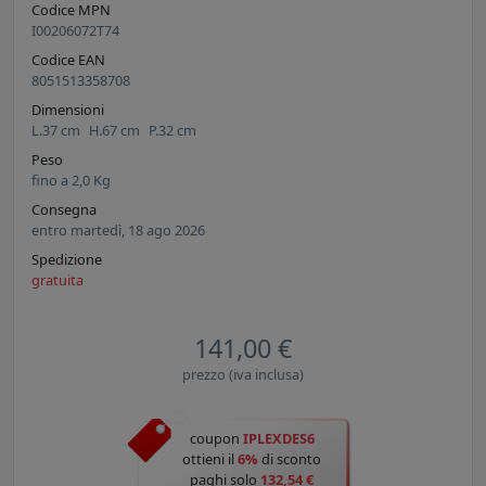
Codice MPN
I00206072T74
Codice EAN
8051513358708
Dimensioni
L.
37
cm
H.
67
cm
P.
32
cm
Peso
fino a
2,0
Kg
Consegna
entro martedì, 18 ago 2026
Spedizione
gratuita
141,00 €
prezzo (iva inclusa)
coupon
IPLEXDES6
ottieni il
6%
di sconto
paghi solo
132,54 €