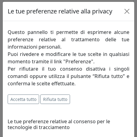
TAVOLINO BANGLES, FUMÈ, CATALOGO IPLEX, CODICE
Le tue preferenze relative alla privacy
I00206073T74
IPlex
Questo pannello ti permette di esprimere alcune
120,00 €
preferenze relative al trattamento delle tue
informazioni personali.
Puoi rivedere e modificare le tue scelte in qualsiasi
momento tramite il link "Preferenze".
Per rifiutare il tuo consenso disattiva i singoli
comandi oppure utilizza il pulsante “Rifiuta tutto” e
conferma le scelte effettuate.
Accetta tutto
Rifiuta tutto
TAVOLINO BANGLES, MULTICOLOR, CATALOGO IPLEX, CODICE
Le tue preferenze relative al consenso per le
I00206073T77
tecnologie di tracciamento
IPlex