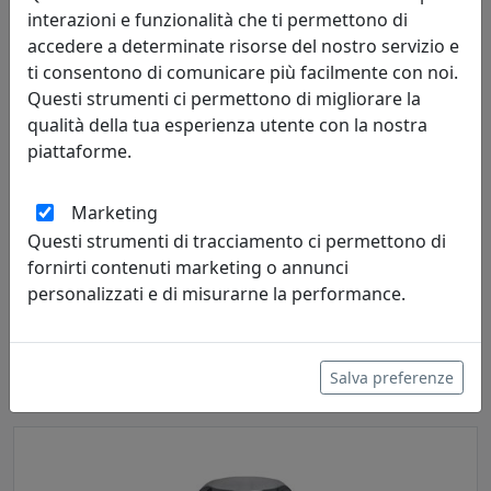
interazioni e funzionalità che ti permettono di
accedere a determinate risorse del nostro servizio e
ti consentono di comunicare più facilmente con noi.
Questi strumenti ci permettono di migliorare la
qualità della tua esperienza utente con la nostra
piattaforme.
Marketing
Questi strumenti di tracciamento ci permettono di
TAVOLINO BASSO ROTONDO, LINEA DRAPPEGGI D'AUTORE,
BIANCO, CATALOGO IPLEX, CODICE I00206069P01
fornirti contenuti marketing o annunci
personalizzati e di misurarne la performance.
IPlex
149,00 €
Salva preferenze