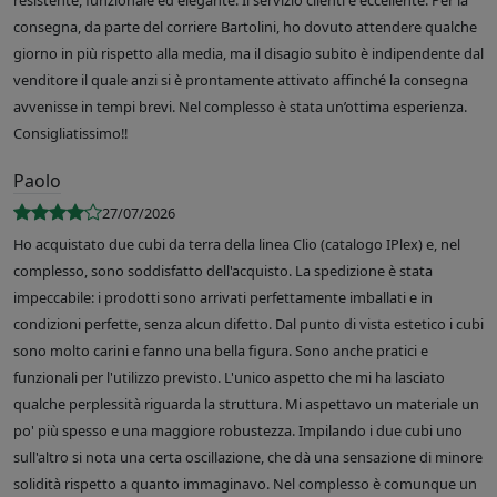
resistente, funzionale ed elegante. Il servizio clienti è eccellente. Per la
consegna, da parte del corriere Bartolini, ho dovuto attendere qualche
giorno in più rispetto alla media, ma il disagio subito è indipendente dal
venditore il quale anzi si è prontamente attivato affinché la consegna
avvenisse in tempi brevi. Nel complesso è stata un’ottima esperienza.
Consigliatissimo!!
Paolo
27/07/2026
Ho acquistato due cubi da terra della linea Clio (catalogo IPlex) e, nel
complesso, sono soddisfatto dell'acquisto. La spedizione è stata
impeccabile: i prodotti sono arrivati perfettamente imballati e in
condizioni perfette, senza alcun difetto. Dal punto di vista estetico i cubi
sono molto carini e fanno una bella figura. Sono anche pratici e
funzionali per l'utilizzo previsto. L'unico aspetto che mi ha lasciato
qualche perplessità riguarda la struttura. Mi aspettavo un materiale un
po' più spesso e una maggiore robustezza. Impilando i due cubi uno
sull'altro si nota una certa oscillazione, che dà una sensazione di minore
solidità rispetto a quanto immaginavo. Nel complesso è comunque un