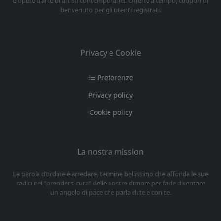
e opere d'arte di artisti contemporanei. Offerte a tempo, coupon di
benvenuto per gli utenti registrati.
Privacy e Cookie
Preferenze
Privacy policy
Cookie policy
La nostra mission
La parola d’ordine è arredare, termine bellissimo che affonda le sue
radici nel “prendersi cura” delle nostre dimore per farle diventare
un angolo di pace che parla di te e con te.