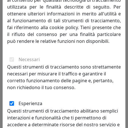
al consenso per qualsiasi tecnologia di tracciamento
utilizzata per le finalità descritte di seguito. Per
ottenere ulteriori informazioni in merito all'utilità e
al funzionamento di tali strumenti di tracciamento,
fai riferimento alla cookie policy. Tieni presente che
PORTAFOTO IN ARGENTO 925, FOTO RITRATTO 18X24, OTTAVIANI
il rifiuto del consenso per una finalità particolare
HOME, CODICE 255022M
può rendere le relative funzioni non disponibili.
Ottaviani
332,00 €
Necessari
Questi strumenti di tracciamento sono strettamente
necessari per misurare il traffico e garantire il
corretto funzionamento delle pagine e, pertanto,
non richiedono il tuo consenso.
Esperienza
Questi strumenti di tracciamento abilitano semplici
interazioni e funzionalità che ti permettono di
accedere a determinate risorse del nostro servizio e