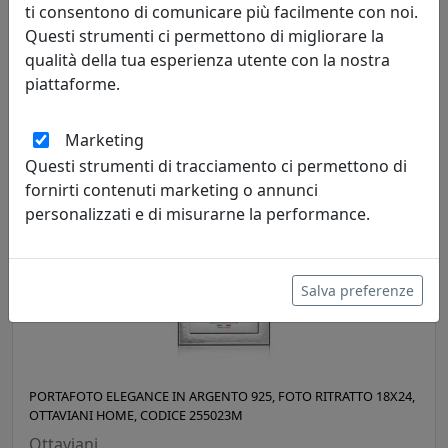
ti consentono di comunicare più facilmente con noi.
PORTAFOTO IN ARGENTO 925, FOTO RITRATTO 13X18, OTTAVIANI
Questi strumenti ci permettono di migliorare la
HOME, CODICE 255022AM
qualità della tua esperienza utente con la nostra
Ottaviani
piattaforme.
239,00 €
Marketing
Questi strumenti di tracciamento ci permettono di
fornirti contenuti marketing o annunci
personalizzati e di misurarne la performance.
Salva preferenze
PORTAFOTO ELEGANCE IN ARGENTO 925, FOTO RITRATTO 18X24,
OTTAVIANI HOME, CODICE 255023M
Ottaviani