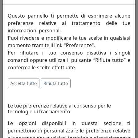
Questo pannello ti permette di esprimere alcune
preferenze relative al trattamento delle tue
informazioni personali.
Puoi rivedere e modificare le tue scelte in qualsiasi
momento tramite il link "Preferenze".
Per rifiutare il tuo consenso disattiva i singoli
comandi oppure utilizza il pulsante “Rifiuta tutto” e
PORTAFOTO NASTRO IN ARGENTO 925, FOTO RITRATTO 13X18,
OTTAVIANI HOME, CODICE 255026AM
conferma le scelte effettuate.
Ottaviani
Accetta tutto
Rifiuta tutto
171,00 €
Le tue preferenze relative al consenso per le
tecnologie di tracciamento
Le opzioni disponibili in questa sezione ti
permettono di personalizzare le preferenze relative