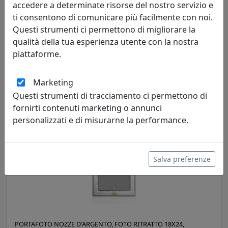
accedere a determinate risorse del nostro servizio e
ti consentono di comunicare più facilmente con noi.
Questi strumenti ci permettono di migliorare la
PORTAFOTO CLASSIC IN ARGENTO 925, FOTO RITRATTO 13X18,
qualità della tua esperienza utente con la nostra
OTTAVIANI HOME, CODICE 255024AM
piattaforme.
Ottaviani
Marketing
239,00 €
Questi strumenti di tracciamento ci permettono di
fornirti contenuti marketing o annunci
personalizzati e di misurarne la performance.
Salva preferenze
PORTAFOTO NOZZE D'ARGENTO, FOTO RITRATTO 18X24,