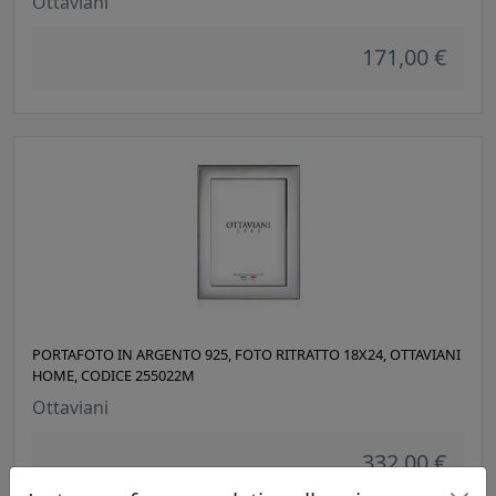
Ottaviani
171,00 €
PORTAFOTO IN ARGENTO 925, FOTO RITRATTO 18X24, OTTAVIANI
HOME, CODICE 255022M
Ottaviani
332,00 €