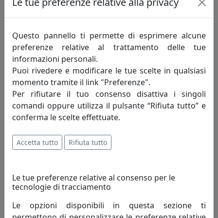
Le tue preferenze relative alla privacy
Questo pannello ti permette di esprimere alcune
preferenze relative al trattamento delle tue
informazioni personali.
Puoi rivedere e modificare le tue scelte in qualsiasi
momento tramite il link "Preferenze".
Per rifiutare il tuo consenso disattiva i singoli
comandi oppure utilizza il pulsante “Rifiuta tutto” e
PORTAFOTO IN ARGENTO 925, FOTO RITRATTO 13X18, OTTAVIANI
conferma le scelte effettuate.
HOME, CODICE 255022AM
Ottaviani
Accetta tutto
Rifiuta tutto
239,00 €
Le tue preferenze relative al consenso per le
tecnologie di tracciamento
Le opzioni disponibili in questa sezione ti
permettono di personalizzare le preferenze relative