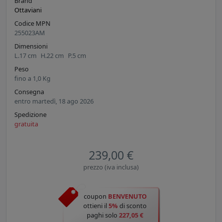
Brand
Ottaviani
Codice MPN
255023AM
Dimensioni
L.
17
cm
H.
22
cm
P.
5
cm
Peso
fino a
1,0
Kg
Consegna
entro martedì, 18 ago 2026
Spedizione
gratuita
239,00 €
prezzo (iva inclusa)
coupon
BENVENUTO
ottieni il
5%
di sconto
paghi solo
227,05 €