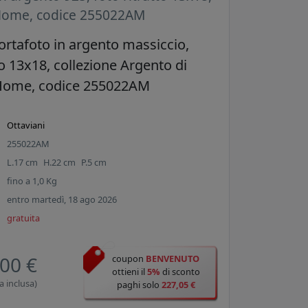
 Home, codice 255022AM
ortafoto in argento massiccio,
to 13x18, collezione Argento di
 Home, codice 255022AM
Ottaviani
255022AM
L.
17
cm
H.
22
cm
P.
5
cm
fino a
1,0
Kg
entro martedì, 18 ago 2026
gratuita
00 €
coupon
BENVENUTO
ottieni il
5%
di sconto
a inclusa)
paghi solo
227,05 €