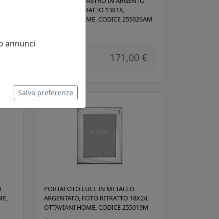
TO
PORTAFOTO NASTRO IN ARGENTO
925, FOTO RITRATTO 13X18,
26M
OTTAVIANI HOME, CODICE 255026AM
Ottaviani
 o annunci
 €
171,00 €
Salva preferenze
O
PORTAFOTO LUCE IN METALLO
ME,
ARGENTATO, FOTO RITRATTO 18X24,
OTTAVIANI HOME, CODICE 255019M