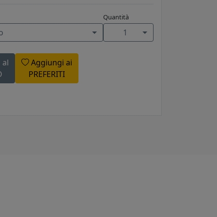
Quantità
o
1
 al
Aggiungi ai
O
PREFERITI