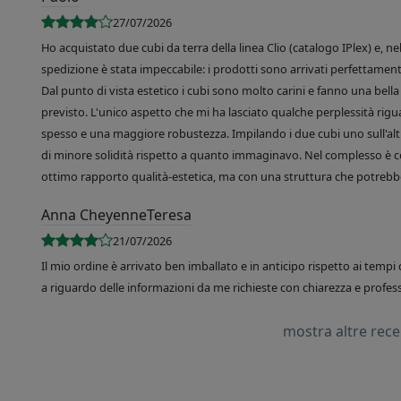
27/07/2026
Ho acquistato due cubi da terra della linea Clio (catalogo IPlex) e, n
spedizione è stata impeccabile: i prodotti sono arrivati perfettamente
Dal punto di vista estetico i cubi sono molto carini e fanno una bella 
previsto. L'unico aspetto che mi ha lasciato qualche perplessità rigu
spesso e una maggiore robustezza. Impilando i due cubi uno sull'altr
di minore solidità rispetto a quanto immaginavo. Nel complesso è 
ottimo rapporto qualità-estetica, ma con una struttura che potrebbe
Anna CheyenneTeresa
21/07/2026
Il mio ordine è arrivato ben imballato e in anticipo rispetto ai tempi 
a riguardo delle informazioni da me richieste con chiarezza e professi
mostra altre rec