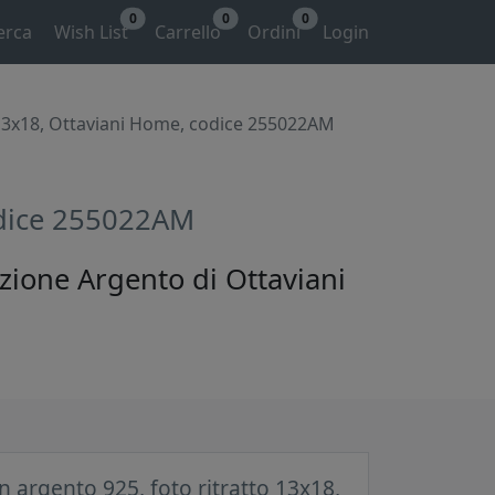
0
0
0
erca
Wish List
Carrello
Ordini
Login
o 13x18, Ottaviani Home, codice 255022AM
codice 255022AM
ezione Argento di Ottaviani
n argento 925, foto ritratto 13x18,