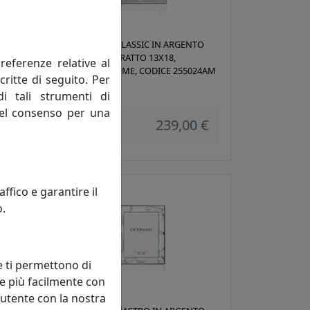
TO
PORTAFOTO CLASSIC IN ARGENTO
925, FOTO RITRATTO 13X18,
referenze relative al
24M
OTTAVIANI HOME, CODICE 255024AM
critte di seguito. Per
Ottaviani
di tali strumenti di
 del consenso per una
 €
239,00 €
fico e garantire il
o.
e ti permettono di
e più facilmente con
 utente con la nostra