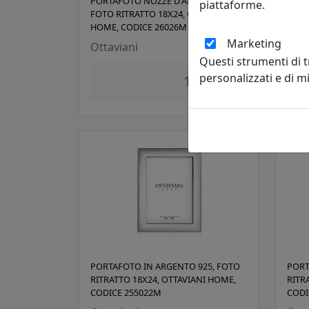
PORTAFOTO NOZZE D'ARGENTO,
PORT
piattaforme.
FOTO RITRATTO 18X24, OTTAVIANI
FOTO
HOME, CODICE 26026M
HOME
Marketing
Ottaviani
Otta
Questi strumenti di 
personalizzati e di 
160,00 €
PORTAFOTO IN ARGENTO 925, FOTO
PORT
RITRATTO 18X24, OTTAVIANI HOME,
RITR
CODICE 255022M
CODI