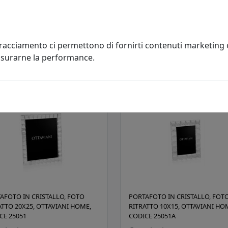
AFOTO NOZZE D'ARGENTO,
PORTAFOTO NASTRO IN ARGEN
 RITRATTO 13X18, OTTAVIANI
925, FOTO RITRATTO 18X24,
, CODICE 26026AM
OTTAVIANI HOME, CODICE 2550
viani
Ottaviani
tracciamento ci permettono di fornirti contenuti marketing
misurarne la performance.
95,00 €
332,00
AFOTO IN CRISTALLO, FOTO
PORTAFOTO IN CRISTALLO, FOT
ATTO 20X25, OTTAVIANI HOME,
RITRATTO 10X15, OTTAVIANI HO
CE 25051
CODICE 25051A