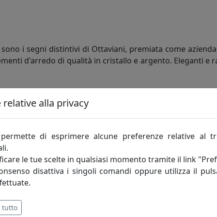
 sono i segni distintivi di Ottaviani, premiata come azienda
nti d'arredo di qualità in cristallo e argento. Eleganti e ra
relative alla privacy
permette di esprimere alcune preferenze relative al t
li.
icare le tue scelte in qualsiasi momento tramite il link "Pre
consenso disattiva i singoli comandi oppure utilizza il puls
fettuate.
 tutto