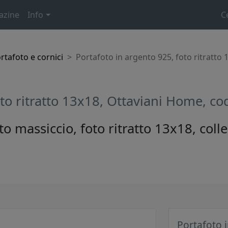
azine
Info
C
rtafoto e cornici
Portafoto in argento 925, foto ritratt
oto ritratto 13x18, Ottaviani Home, 
o massiccio, foto ritratto 13x18, coll
Portafoto i