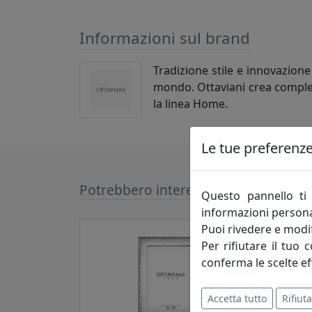
Informazioni sul brand
Tradizione stile e innovazione
mondo. Ottaviani crea compleme
la linea Home.
Le tue preferenze 
Potrebbero interessarti
Questo pannello ti 
informazioni persona
Puoi rivedere e modif
Per rifiutare il tuo 
conferma le scelte ef
Accetta tutto
Rifiuta