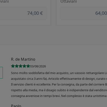
viani
Ottaviani
74,00 €
64,00
R. de Martino
03/08/2026
Sono molto soddisfatta del mio acquisto, un vassoio rettangolare Like
acquistato circa 3 anni fa). Articolo effettivamente di design, curato 
Il servizio clienti è eccellente. Per la consegna, da parte del corrier
rispetto alla media, ma il disagio subito è indipendente dal venditore
consegna avvenisse in tempi brevi. Nel complesso è stata un’ottima 
Paolo