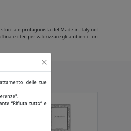
 storica e protagonista del Made in Italy nel
ffinate idee per valorizzare gli ambienti con
rattamento delle tue
ferenze".
ante “Rifiuta tutto” e