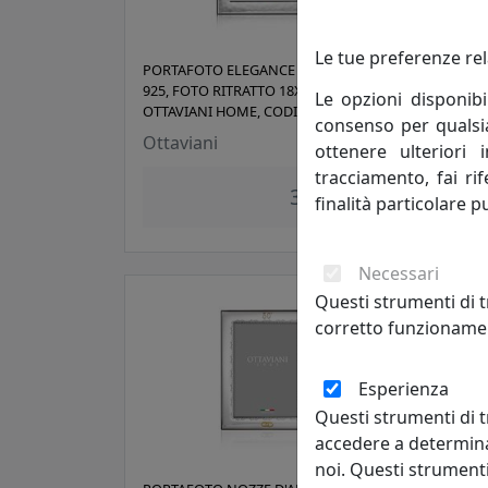
Le tue preferenze rel
PORTAFOTO ELEGANCE IN ARGENTO
PORT
925, FOTO RITRATTO 18X24,
925,
Le opzioni disponibi
OTTAVIANI HOME, CODICE 255023M
OTTA
consenso per qualsias
Ottaviani
Otta
ottenere ulteriori 
tracciamento, fai ri
332,00 €
finalità particolare p
Necessari
Questi strumenti di t
corretto funzionamen
Esperienza
Questi strumenti di t
accedere a determina
noi. Questi strumenti