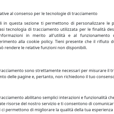
ative al consenso per le tecnologie di tracciamento
AFOTO ELEGANCE IN ARGENTO
PORTAFOTO CLASSIC IN ARGEN
 FOTO RITRATTO 13X18,
925, FOTO RITRATTO 18X24,
li in questa sezione ti permettono di personalizzare le p
VIANI HOME, CODICE 255023AM
OTTAVIANI HOME, CODICE 2550
i tecnologia di tracciamento utilizzata per le finalità des
viani
Ottaviani
informazioni in merito all'utilità e al funzionamento 
ferimento alla cookie policy. Tieni presente che il rifiuto
239,00 €
332,00
uò rendere le relative funzioni non disponibili.
racciamento sono strettamente necessari per misurare il traf
to delle pagine e, pertanto, non richiedono il tuo consens
racciamento abilitano semplici interazioni e funzionalità ch
te risorse del nostro servizio e ti consentono di comunicar
 ci permettono di migliorare la qualità della tua esperienza