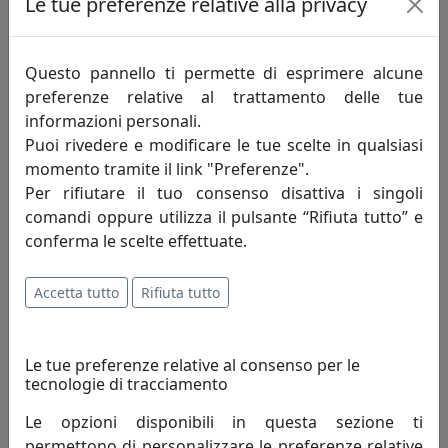
Le tue preferenze relative alla privacy
Questo pannello ti permette di esprimere alcune
preferenze relative al trattamento delle tue
informazioni personali.
Puoi rivedere e modificare le tue scelte in qualsiasi
momento tramite il link "Preferenze".
Per rifiutare il tuo consenso disattiva i singoli
comandi oppure utilizza il pulsante “Rifiuta tutto” e
PORTAFOTO NASTRO IN ARGENTO 925, FOTO RITRATTO 13X18,
conferma le scelte effettuate.
OTTAVIANI HOME, CODICE 255026AM
Ottaviani
Accetta tutto
Rifiuta tutto
171,00 €
Le tue preferenze relative al consenso per le
tecnologie di tracciamento
Le opzioni disponibili in questa sezione ti
permettono di personalizzare le preferenze relative