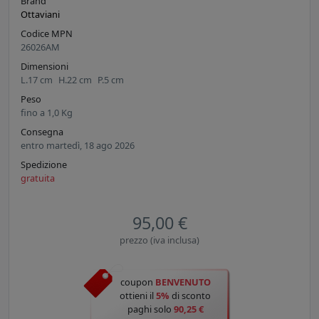
Brand
Ottaviani
Codice MPN
26026AM
Dimensioni
L.
17
cm
H.
22
cm
P.
5
cm
Peso
fino a
1,0
Kg
Consegna
entro martedì, 18 ago 2026
Spedizione
gratuita
95,00 €
prezzo (iva inclusa)
coupon
BENVENUTO
ottieni il
5%
di sconto
paghi solo
90,25 €