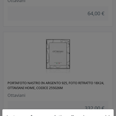
Ottaviani
64,00 €
PORTAFOTO NASTRO IN ARGENTO 925, FOTO RITRATTO 18X24,
OTTAVIANI HOME, CODICE 255026M
Ottaviani
332,00 €