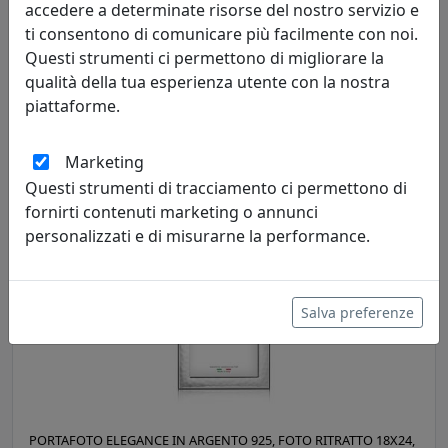
accedere a determinate risorse del nostro servizio e
ti consentono di comunicare più facilmente con noi.
Questi strumenti ci permettono di migliorare la
PORTAFOTO IN ARGENTO 925, FOTO RITRATTO 13X18, OTTAVIANI
qualità della tua esperienza utente con la nostra
HOME, CODICE 255022AM
piattaforme.
Ottaviani
Marketing
239,00 €
Questi strumenti di tracciamento ci permettono di
fornirti contenuti marketing o annunci
personalizzati e di misurarne la performance.
Salva preferenze
PORTAFOTO ELEGANCE IN ARGENTO 925, FOTO RITRATTO 18X24,