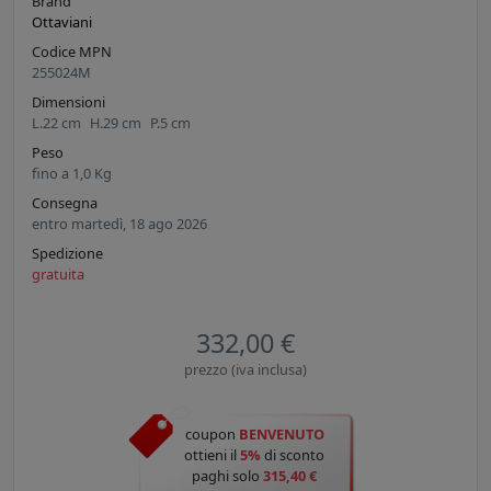
Brand
Ottaviani
Codice MPN
255024M
Dimensioni
L.
22
cm
H.
29
cm
P.
5
cm
Peso
fino a
1,0
Kg
Consegna
entro martedì, 18 ago 2026
Spedizione
gratuita
332,00 €
prezzo (iva inclusa)
coupon
BENVENUTO
ottieni il
5%
di sconto
paghi solo
315,40 €