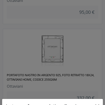
Ottaviani
95,00 €
PORTAFOTO NASTRO IN ARGENTO 925, FOTO RITRATTO 18X24,
OTTAVIANI HOME, CODICE 255026M
Ottaviani
332,00 €