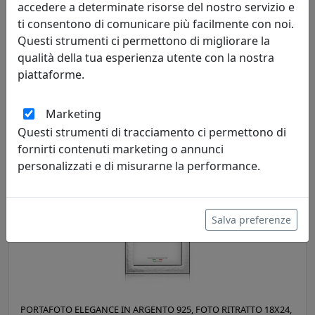
accedere a determinate risorse del nostro servizio e
ti consentono di comunicare più facilmente con noi.
Questi strumenti ci permettono di migliorare la
PORTAFOTO IN ARGENTO 925, FOTO RITRATTO 13X18, OTTAVIANI
qualità della tua esperienza utente con la nostra
HOME, CODICE 255022AM
piattaforme.
Ottaviani
Marketing
239,00 €
Questi strumenti di tracciamento ci permettono di
fornirti contenuti marketing o annunci
personalizzati e di misurarne la performance.
Salva preferenze
PORTAFOTO ELEGANCE IN ARGENTO 925, FOTO RITRATTO 18X24,