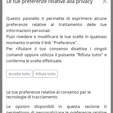
Le tue preferenze relative alla privacy
Questo pannello ti permette di esprimere alcune
preferenze relative al trattamento delle tue
informazioni personali.
Puoi rivedere e modificare le tue scelte in qualsiasi
momento tramite il link "Preferenze".
Per rifiutare il tuo consenso disattiva i singoli
comandi oppure utilizza il pulsante “Rifiuta tutto” e
PORTAFOTO NASTRO IN ARGENTO 925, FOTO RITRATTO 13X18,
conferma le scelte effettuate.
OTTAVIANI HOME, CODICE 255026AM
Ottaviani
Accetta tutto
Rifiuta tutto
171,00 €
Le tue preferenze relative al consenso per le
tecnologie di tracciamento
Le opzioni disponibili in questa sezione ti
permettono di personalizzare le preferenze relative