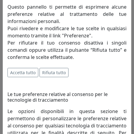
Questo pannello ti permette di esprimere alcune
preferenze relative al trattamento delle tue
informazioni personali.
Puoi rivedere e modificare le tue scelte in qualsiasi
momento tramite il link "Preferenze".
PORTAFOTO ELEGANCE IN ARGENTO 925, FOTO RITRATTO 18X24,
Per rifiutare il tuo consenso disattiva i singoli
OTTAVIANI HOME, CODICE 255023M
comandi oppure utilizza il pulsante “Rifiuta tutto” e
Ottaviani
conferma le scelte effettuate.
332,00 €
Accetta tutto
Rifiuta tutto
Le tue preferenze relative al consenso per le
tecnologie di tracciamento
Le opzioni disponibili in questa sezione ti
permettono di personalizzare le preferenze relative
al consenso per qualsiasi tecnologia di tracciamento
utilizzata per le finalità descritte di seguito. Per