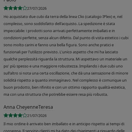
27/07/2026
Ho acquistato due cubi da terra della linea Clio (catalogo IPlex) e, nel
complesso, sono soddisfatto dell'acquisto. La spedizione è stata
impeccabile: i prodotti sono arrivati perfettamente imballati e in
condizioni perfette, senza alcun difetto. Dal punto di vista estetico i cubi
sono molto carini e fanno una bella figura. Sono anche pratici e
funzionali per l'utilizzo previsto. L'unico aspetto che mi ha lasciato
qualche perplessità riguarda la struttura. Mi aspettavo un materiale un
po' più spesso e una maggiore robustezza. Impilando i due cubi uno
sull'altro si nota una certa oscillazione, che dà una sensazione di minore
solidità rispetto a quanto immaginavo. Nel complesso è comunque un
buon prodotto, ben rifinito e con un ottimo rapporto qualità-estetica,
ma con una struttura che potrebbe essere resa più robusta.
Anna CheyenneTeresa
21/07/2026
Il mio ordine è arrivato ben imballato e in anticipo rispetto ai tempi di
consegna. Il servizio clienti mi ha dato dei chiarimenti a riguardo delle