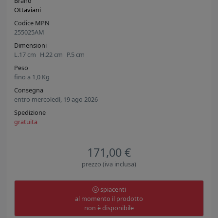
Brand
Ottaviani
Codice MPN
255025AM
Dimensioni
L.
17
cm
H.
22
cm
P.
5
cm
Peso
fino a
1,0
Kg
Consegna
entro mercoledì, 19 ago 2026
Spedizione
gratuita
171,00 €
prezzo (iva inclusa)
spiacenti
al momento il prodotto
non è disponibile