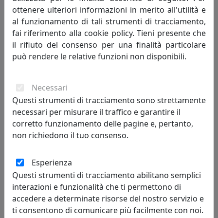
ottenere ulteriori informazioni in merito all'utilità e
al funzionamento di tali strumenti di tracciamento,
PORTAFOTO ELEGANCE IN ARGENTO 925, FOTO RITRATTO 13X18,
fai riferimento alla cookie policy. Tieni presente che
OTTAVIANI HOME, CODICE 255023AM
il rifiuto del consenso per una finalità particolare
Ottaviani
può rendere le relative funzioni non disponibili.
239,00 €
Necessari
Questi strumenti di tracciamento sono strettamente
necessari per misurare il traffico e garantire il
corretto funzionamento delle pagine e, pertanto,
non richiedono il tuo consenso.
Esperienza
Questi strumenti di tracciamento abilitano semplici
interazioni e funzionalità che ti permettono di
accedere a determinate risorse del nostro servizio e
PORTAFOTO CLASSIC IN ARGENTO 925, FOTO RITRATTO 18X24,
ti consentono di comunicare più facilmente con noi.
OTTAVIANI HOME, CODICE 255024M